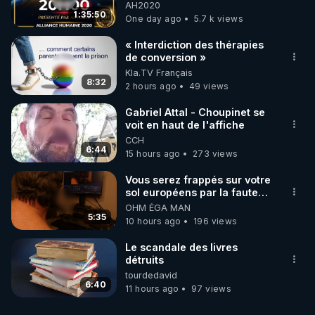
06/08/2026***
AH2020
1:35:50
One day ago
5.7 k views
« Interdiction des thérapies
de conversion »
Kla.TV Français
8:32
2 hours ago
49 views
Gabriel Attal - Choupinet se
voit en haut de l'affiche
CCH
6:44
15 hours ago
273 views
Vous serez frappés sur votre
sol européens par la faute
des dirigeants qui s'en
OHM ÉGA MAN
mettent dans le nez
5:35
10 hours ago
196 views
Le scandale des livres
détruits
tourdedavid
6:40
11 hours ago
97 views