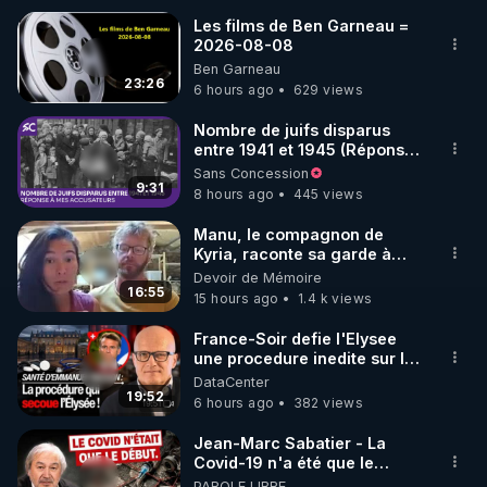
Les films de Ben Garneau =
2026-08-08
🌱 INSTAGRAM

Ben Garneau
23:26
6 hours ago
629 views
https://www.instagram.com/rdlr_thierrycasasnovas/
http://rgnr.li/instagram
Nombre de juifs disparus
entre 1941 et 1945 (Réponse
à mes accusateurs)
Sans Concession
🌱 LA NEWSLETTER

9:31
8 hours ago
445 views
Pour ne pas rater l’actualité RGNR (stages, 
Manu, le compagnon de
Kyria, raconte sa garde à
http://rgnr.li/news
vue musclée. PARTAGEZ!
Devoir de Mémoire
16:55
15 hours ago
1.4 k views
🌱 VIDÉOS NON CENSURÉES SUR ODYSEE 

Toutes les vidéos Youtube sont aussi sur la 
France-Soir defie l'Elysee
une procedure inedite sur la
sante du president - Nexus
DataCenter
http://rgnr.li/odysee
19:52
6 hours ago
382 views
🌱 LES STAGES EN PRÉSENTIEL

Jean-Marc Sabatier - La
Covid-19 n'a été que le
début - L'ARNm & l'ARNm-aa
PAROLE LIBRE