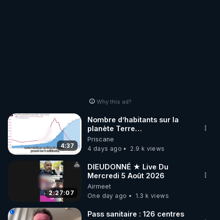
Why this ad?
Nombre d’habitants sur la
planète Terre…
Priscane
4:37
4 days ago
2.9 k views
DIEUDONNÉ ★ Live Du
Mercredi 5 Août 2026
Airmeet
2:27:07
One day ago
1.3 k views
Pass sanitaire : 126 centres