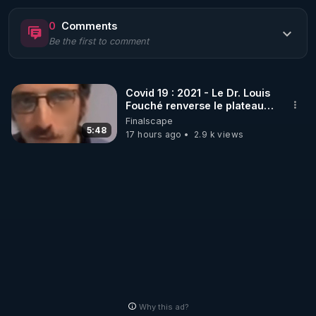
https://www.rgnr.fr/presentation.html
0
Comments
Be the first to comment
🌱 LE MAGAZINE RÉGÉNÈRE 

http://rgnr.li/ymag
Covid 19 : 2021 - Le Dr. Louis
Fouché renverse le plateau
🌱 LA BOUTIQUE DU MAGAZINE

de CNews !
Finalscape
Pour obtenir les anciens numéros que vous avez 
5:48
17 hours ago
2.9 k views
https://boutique.magazine-regenere.fr/
🌱 FIL TELEGRAM

Écoutez les podcasts gratuits de Thierry et les 
https://t.me/rgnr_fr
🌱 FACEBOOK

Why this ad?
http://rgnr.li/facebook