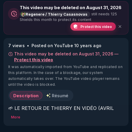
This video may be deleted on August 31, 2026
still needs 125
Regenere / Thierry Casasnovas
Shields this month to protect its content
Protect this video
7 views
Posted on YouTube 10 years ago
This video may be deleted on August 31, 2026 —
Protect this video
It was automatically imported from YouTube and replicated on
this platform.
In the case of a blockage, our system
automatically takes over. The YouTube video player remains
until the video is blocked.
Description
Résumé
🌱 LE RETOUR DE THIERRY EN VIDÉO (AVRIL 
2022)!

More
Découvrez la saison 2 des vidéos sur le nouveau 