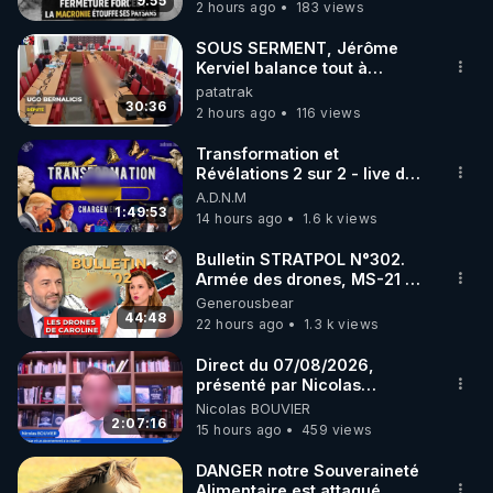
taire ses opposant !
9:55
2 hours ago
183 views
code : REGENERE10

SOUS SERMENT, Jérôme
▶ 30 jours gratuit sur l’application de méditation et 
Kerviel balance tout à
l'Assemblée !
patatrak
de bien-être ENVOL :

30:36
2 hours ago
116 views
Rendez-vous sur 
https://www.envol.app/code
 avec 
le code : REGENERE
Transformation et
Révélations 2 sur 2 - live du
07/08/26
A.D.N.M
1:49:53
14 hours ago
1.6 k views
Bulletin STRATPOL N°302.
Armée des drones, MS-21 en
série, missiles coréens.
Generousbear
07.08.2026.
44:48
22 hours ago
1.3 k views
Direct du 07/08/2026,
présenté par Nicolas
BOUVIER
Nicolas BOUVIER
2:07:16
15 hours ago
459 views
DANGER notre Souveraineté
Alimentaire est attaqué...