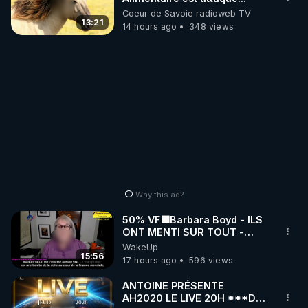
Coeur de Savoie radioweb TV
13:21
14 hours ago
348 views
Why this ad?
50% VF🟩Barbara Boyd - ILS
ONT MENTI SUR TOUT -
Jocelyne Traduction
WakeUp
15:56
17 hours ago
596 views
ANTOINE PRÉSENTE
AH2020 LE LIVE 20H ***DU