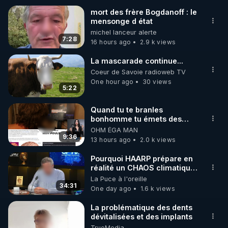
mort des frère Bogdanoff : le
mensonge d état
🌱 INSTAGRAM

michel lanceur alerte
7:28
16 hours ago
2.9 k views
https://www.instagram.com/rdlr_thierrycasasnovas/
http://rgnr.li/instagram
La mascarade continue...
Coeur de Savoie radioweb TV
One hour ago
30 views
🌱 LA NEWSLETTER

5:22
Pour ne pas rater l’actualité RGNR (stages, 
Quand tu te branles
bonhomme tu émets des
http://rgnr.li/news
ondes ils ont juste omis de
OHM ÉGA MAN
t'expliquer
9:36
13 hours ago
2.0 k views
🌱 VIDÉOS NON CENSURÉES SUR ODYSEE 

Toutes les vidéos Youtube sont aussi sur la 
Pourquoi HAARP prépare en
réalité un CHAOS climatique,
on répond
La Puce à l'oreille
http://rgnr.li/odysee
34:31
One day ago
1.6 k views
🌱 LES STAGES EN PRÉSENTIEL

La problématique des dents
dévitalisées et des implants
TrueMedia