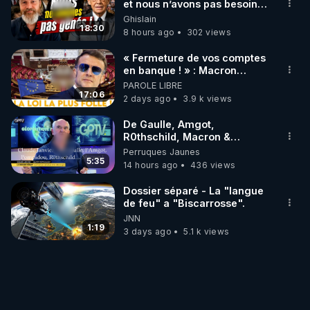
et nous n’avons pas besoin
de nous excuser ! #jw
Ghislain
#jehovah #collegecentral
18:30
8 hours ago
302 views
« Fermeture de vos comptes
en banque ! » : Macron
impose une loi folle !
PAROLE LIBRE
17:06
2 days ago
3.9 k views
De Gaulle, Amgot,
R0thschild, Macron &
Pompidou… Macron Claude
Perruques Jaunes
Janvier, GPTV, 18 X 2024
5:35
14 hours ago
436 views
Dossier séparé - La "langue
de feu" a "Biscarrosse".
JNN
1:19
3 days ago
5.1 k views