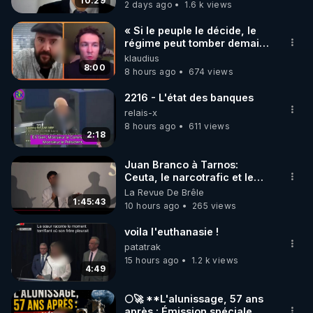
carbone.
10:29
2 days ago
1.6 k views
code : REGENERE10

« Si le peuple le décide, le
▶ 30 jours gratuit sur l’application de méditation et 
régime peut tomber demain !
»
klaudius
de bien-être ENVOL :

8:00
8 hours ago
674 views
Rendez-vous sur 
https://www.envol.app/code
 avec 
le code : REGENERE
2216 - L'état des banques
relais-x
8 hours ago
611 views
2:18
Juan Branco à Tarnos:
Ceuta, le narcotrafic et le
pouvoir en France
La Revue De Brêle
1:45:43
10 hours ago
265 views
voila l'euthanasie !
patatrak
15 hours ago
1.2 k views
4:49
🌕🚀 **L'alunissage, 57 ans
après : Émission spéciale