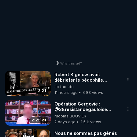
Why this ad?
Robert Bigelow avait
débriefer le pédophile
génocidaire de donald j
tic tac ufo
trump
2:21
11 hours ago
693 views
Opération Gergovie :
‪@38resistancegauloise‬
‪@MarionSigautOfficiel‬
Nicolas BOUVIER
‪@gladysriifard5710‬ Laëtitia
2:25:21
2 days ago
1.5 k views
Nous ne sommes pas gênés