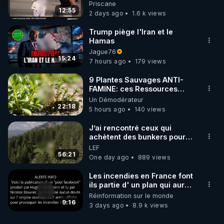
une étrange découverte
Priscane
12:55
2 days ago
1.6 k views
Trump piège l'Iran et le
Hamas
Jague76
15:24
7 hours ago
179 views
9 Plantes Sauvages ANTI-
FAMINE: ces Ressources
NUTRITIVES&MéDICINALES"gratuite
Un Démodérateur
JARDIN&des Haies
22:18
5 hours ago
140 views
J’ai rencontré ceux qui
achètent des bunkers pour
survivre à la fin du monde
LEF
56:21
One day ago
889 views
Les incendies en France font
ils partie d' un plan qui aurait
débuté le 11 septembre 2001
Réinformation sur le monde
?
9:16
3 days ago
8.9 k views