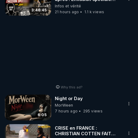
avec John Doe !** 👨 🚀✨
Infos et vérité
3:46:45
21 hours ago
1.1 k views
Why this ad?
Night or Day
MorWeen
7 hours ago
295 views
6:05
CRISE en FRANCE :
CHRISTIAN COTTEN FAIT