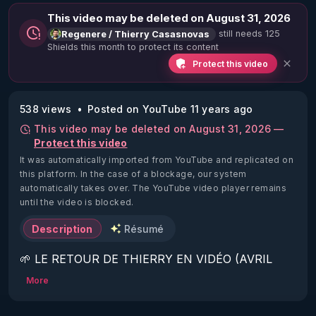
This video may be deleted on August 31, 2026
still needs 125
Regenere / Thierry Casasnovas
Shields this month to protect its content
Protect this video
538 views
Posted on YouTube 11 years ago
This video may be deleted on August 31, 2026 —
Protect this video
It was automatically imported from YouTube and replicated on
this platform.
In the case of a blockage, our system
automatically takes over. The YouTube video player remains
until the video is blocked.
Description
Résumé
🌱 LE RETOUR DE THIERRY EN VIDÉO (AVRIL 
2022)!

More
Découvrez la saison 2 des vidéos sur le nouveau 