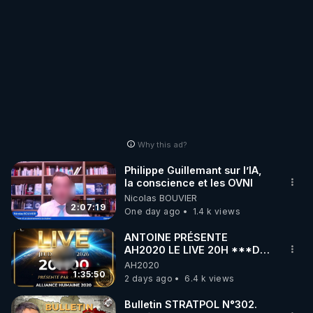
Why this ad?
Philippe Guillemant sur l’IA,
la conscience et les OVNI
Nicolas BOUVIER
2:07:19
One day ago
1.4 k views
ANTOINE PRÉSENTE
AH2020 LE LIVE 20H ***DU
06/08/2026***
AH2020
1:35:50
2 days ago
6.4 k views
Bulletin STRATPOL N°302.