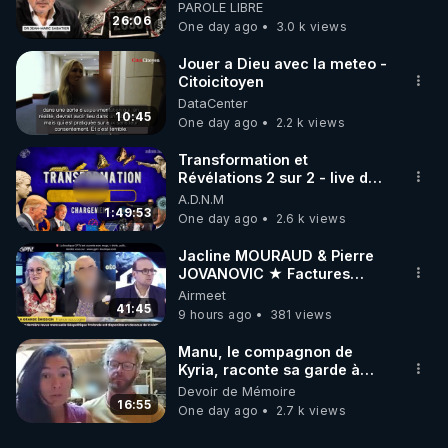
début - L'ARNm & l'ARNm-aa
PAROLE LIBRE
jusqu où auront-t-il ?
26:06
One day ago
3.0 k views
Jouer a Dieu avec la meteo -
Citoicitoyen
DataCenter
10:45
One day ago
2.2 k views
Transformation et
Révélations 2 sur 2 - live du
07/08/26
A.D.N.M
1:49:53
One day ago
2.6 k views
Jacline MOURAUD & Pierre
JOVANOVIC ★ Factures
Impayées : Où Est Passé Le
Airmeet
Pognon ?
41:45
9 hours ago
381 views
Manu, le compagnon de
Kyria, raconte sa garde à
vue musclée. PARTAGEZ!
Devoir de Mémoire
16:55
One day ago
2.7 k views