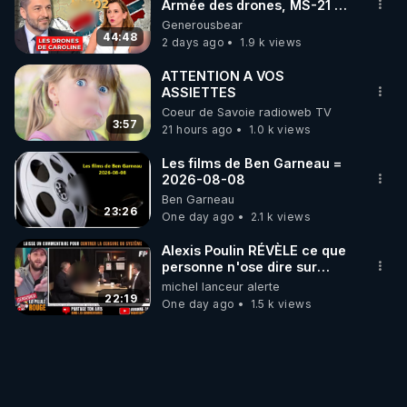
Armée des drones, MS-21 en
série, missiles coréens.
Generousbear
07.08.2026.
44:48
2 days ago
1.9 k views
ATTENTION A VOS
ASSIETTES
Coeur de Savoie radioweb TV
3:57
21 hours ago
1.0 k views
Les films de Ben Garneau =
2026-08-08
Ben Garneau
23:26
One day ago
2.1 k views
Alexis Poulin RÉVÈLE ce que
personne n'ose dire sur
l'Union européenne (C'est
michel lanceur alerte
explosif)
22:19
One day ago
1.5 k views