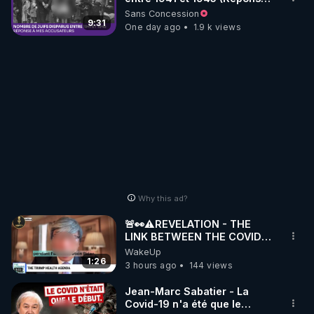
à mes accusateurs)
Sans Concession
9:31
One day ago
1.9 k views
Why this ad?
🚨👀⚠️REVELATION - THE
LINK BETWEEN THE COVID
VACCINE AND CANCER -LIEN
WakeUp
VACCIN COVID ET CANCER
1:26
3 hours ago
144 views
Jean-Marc Sabatier - La
Covid-19 n'a été que le