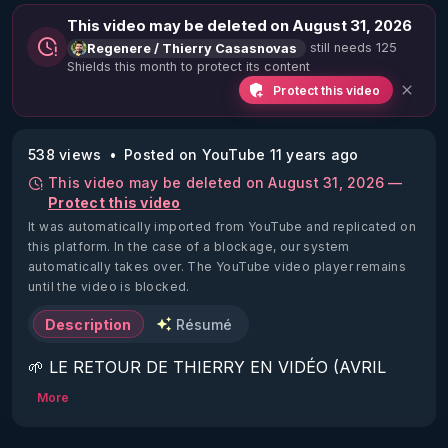
This video may be deleted on August 31, 2026
still needs 125
Regenere / Thierry Casasnovas
Shields this month to protect its content
Protect this video
538 views
Posted on YouTube 11 years ago
This video may be deleted on August 31, 2026 —
Protect this video
It was automatically imported from YouTube and replicated on
this platform.
In the case of a blockage, our system
automatically takes over. The YouTube video player remains
until the video is blocked.
Description
Résumé
🌱 LE RETOUR DE THIERRY EN VIDÉO (AVRIL 
2022)!

More
Découvrez la saison 2 des vidéos sur le nouveau 