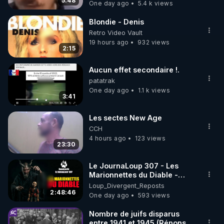
5:48
One day ago
5.4 k views
code : REGENERE10

Blondie - Denis
▶ 30 jours gratuit sur l’application de méditation et 
Retro Video Vault
de bien-être ENVOL :

19 hours ago
932 views
2:15
Rendez-vous sur 
https://www.envol.app/code
 avec 
le code : REGENERE
Aucun effet secondaire !.
patatrak
One day ago
1.1 k views
3:41
Les sectes New Age
CCH
4 hours ago
123 views
23:30
Le JournaLoup 307 - Les
Marionnettes du Diable -
Loup Divergent 2026.08.07
Loup_Divergent_Reposts
2:48:46
One day ago
593 views
Nombre de juifs disparus
entre 1941 et 1945 (Réponse