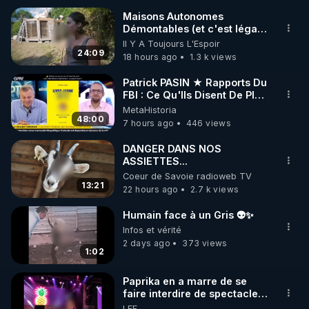
Maisons Autonomes
Démontables (et c'est légal).
🌱 INSTAGRAM

Visite éco village en
Il Y A Toujours L'Espoir
Bretagne
24:09
18 hours ago
1.3 k views
https://www.instagram.com/rdlr_thierrycasasnovas/
http://rgnr.li/instagram
Patrick PASIN ★ Rapports Du
FBI : Ce Qu'Ils Disent De Plus
Grave Sur Hitler
MetaHistoria
🌱 LA NEWSLETTER

48:00
7 hours ago
446 views
Pour ne pas rater l’actualité RGNR (stages, 
DANGER DANS NOS
ASSIETTES...
http://rgnr.li/news
Coeur de Savoie radioweb TV
13:21
22 hours ago
2.7 k views
🌱 VIDÉOS NON CENSURÉES SUR ODYSEE 

Toutes les vidéos Youtube sont aussi sur la 
Humain face à un Gris 👽✨
Infos et vérité
2 days ago
373 views
http://rgnr.li/odysee
1:02
🌱 LES STAGES EN PRÉSENTIEL

Paprika en a marre de se
faire interdire de spectacle.
Elle décide donc de devenir
LEF