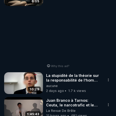
6:05
Why this ad?
La stupidité de la théorie sur
la responsabilité de l’homme
concernant le dioxyde de
aucune
carbone.
10:29
2 days ago
1.7 k views
Juan Branco à Tarnos:
Ceuta, le narcotrafic et le
pouvoir en France
La Revue De Brêle
1:45:43
21 hours ago
481 views