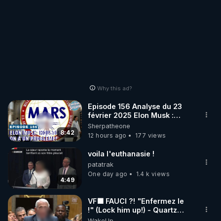
Why this ad?
Episode 156 Analyse du 23
février 2025 Elon Musk :
Houston , on a un problème !
Sherpatheone
8:42
12 hours ago
177 views
voila l'euthanasie !
patatrak
One day ago
1.4 k views
4:49
VF🟩 FAUCI ?! "Enfermez le
!" (Lock him up!) - Quartz
Traduction
WakeUp