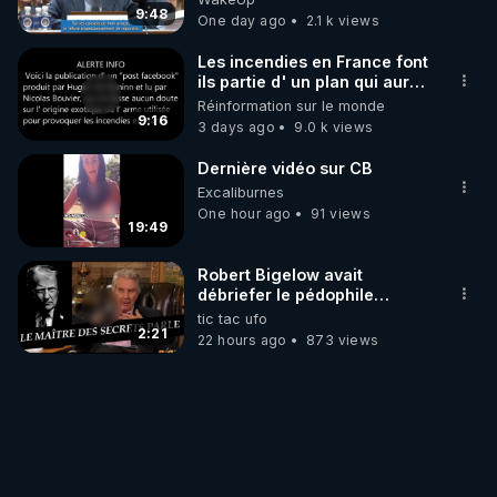
9:48
One day ago
2.1 k views
Les incendies en France font
ils partie d' un plan qui aurait
débuté le 11 septembre 2001
Réinformation sur le monde
?
9:16
3 days ago
9.0 k views
Dernière vidéo sur CB
Excaliburnes
One hour ago
91 views
19:49
Robert Bigelow avait
débriefer le pédophile
génocidaire de donald j
tic tac ufo
trump
2:21
22 hours ago
873 views