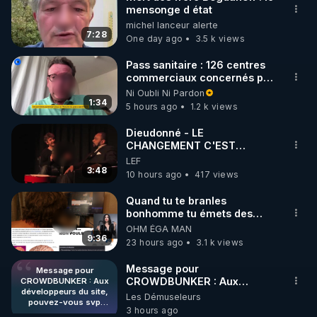
mensonge d état
🌱 INSTAGRAM

michel lanceur alerte
7:28
One day ago
3.5 k views
https://www.instagram.com/rdlr_thierrycasasnovas/
http://rgnr.li/instagram
Pass sanitaire : 126 centres
commerciaux concernés par
l'obligation dans toute la
Ni Oubli Ni Pardon
🌱 LA NEWSLETTER

France
1:34
5 hours ago
1.2 k views
Pour ne pas rater l’actualité RGNR (stages, 
Dieudonné - LE
CHANGEMENT C'EST
http://rgnr.li/news
MAINTENANT
LEF
3:48
10 hours ago
417 views
🌱 VIDÉOS NON CENSURÉES SUR ODYSEE 

Toutes les vidéos Youtube sont aussi sur la 
Quand tu te branles
bonhomme tu émets des
ondes ils ont juste omis de
OHM ÉGA MAN
http://rgnr.li/odysee
t'expliquer
9:36
23 hours ago
3.1 k views
🌱 LES STAGES EN PRÉSENTIEL

Message pour
Message pour
CROWDBUNKER : Aux
CROWDBUNKER : Aux
développeurs du site,
développeurs du site,
Les Démuseleurs
http://rgnr.li/stages
pouvez-vous svp
pouvez-vous svp remettre la
3 hours ago
remettre la