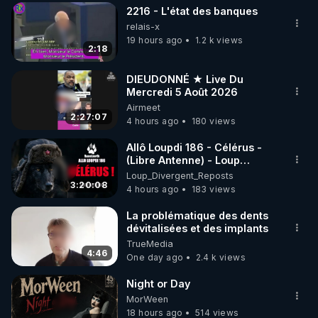
2216 - L'état des banques
▶ 30 jours gratuit sur l’application de méditation et 
relais-x
de bien-être ENVOL :

19 hours ago
1.2 k views
2:18
Rendez-vous sur 
https://www.envol.app/code
 avec 
le code : REGENERE
DIEUDONNÉ ★ Live Du
Mercredi 5 Août 2026
Airmeet
2:27:07
4 hours ago
180 views
Allô Loupdi 186 - Célérus -
(Libre Antenne) - Loup
Divergent 2026.08.06
Loup_Divergent_Reposts
3:20:08
4 hours ago
183 views
La problématique des dents
dévitalisées et des implants
TrueMedia
4:46
One day ago
2.4 k views
Night or Day
MorWeen
18 hours ago
514 views