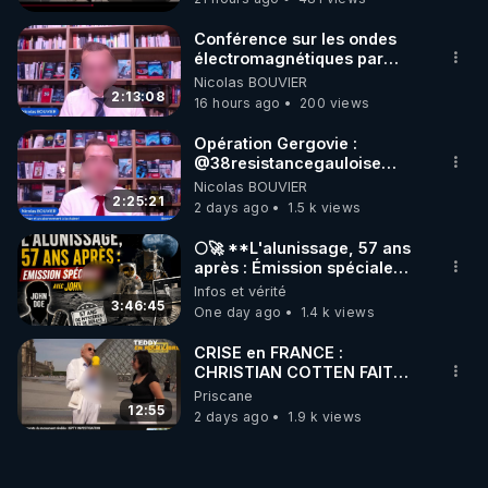
Conférence sur les ondes
électromagnétiques par
Grégoire Caustru et Bart de
Nicolas BOUVIER
Wever !
2:13:08
16 hours ago
200 views
Opération Gergovie :
‪@38resistancegauloise‬
‪@MarionSigautOfficiel‬
Nicolas BOUVIER
‪@gladysriifard5710‬ Laëtitia
2:25:21
2 days ago
1.5 k views
🌕🚀 **L'alunissage, 57 ans
après : Émission spéciale
avec John Doe !** 👨 🚀✨
Infos et vérité
3:46:45
One day ago
1.4 k views
CRISE en FRANCE :
CHRISTIAN COTTEN FAIT
une étrange découverte
Priscane
12:55
2 days ago
1.9 k views