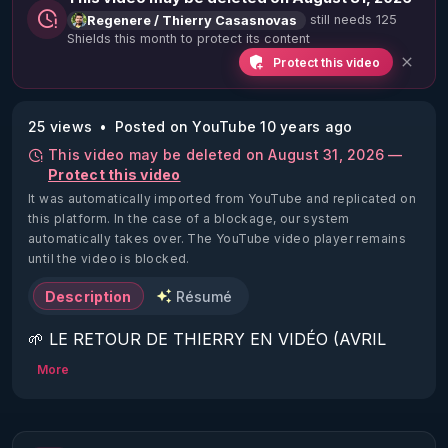
still needs 125
Regenere / Thierry Casasnovas
Shields this month to protect its content
Protect this video
25 views
Posted on YouTube 10 years ago
This video may be deleted on August 31, 2026 —
Protect this video
It was automatically imported from YouTube and replicated on
this platform.
In the case of a blockage, our system
automatically takes over. The YouTube video player remains
until the video is blocked.
Description
Résumé
🌱 LE RETOUR DE THIERRY EN VIDÉO (AVRIL 
2022)!

More
Découvrez la saison 2 des vidéos sur le nouveau 
https://www.rgnr.fr/presentation.html