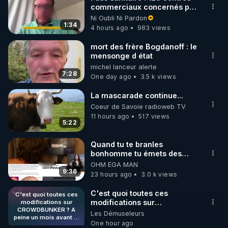
commerciaux concernés par
🌱 INSTAGRAM

l'obligation dans toute la
Ni Oubli Ni Pardon
France
1:34
4 hours ago
983 views
https://www.instagram.com/rdlr_thierrycasasnovas/
http://rgnr.li/instagram
mort des frère Bogdanoff : le
mensonge d état
michel lanceur alerte
🌱 LA NEWSLETTER

7:28
One day ago
3.5 k views
Pour ne pas rater l’actualité RGNR (stages, 
La mascarade continue...
http://rgnr.li/news
Coeur de Savoie radioweb TV
11 hours ago
517 views
5:22
🌱 VIDÉOS NON CENSURÉES SUR ODYSEE 

Toutes les vidéos Youtube sont aussi sur la 
Quand tu te branles
bonhomme tu émets des
ondes ils ont juste omis de
OHM ÉGA MAN
http://rgnr.li/odysee
t'expliquer
9:36
23 hours ago
3.0 k views
🌱 LES STAGES EN PRÉSENTIEL

C'est quoi toutes ces
C'est quoi toutes ces
modifications sur
modifications sur
CROWDBUNKER ? A
CROWDBUNKER ? A peine
Les Démuseleurs
http://rgnr.li/stages
peine un mois avant le
un mois avant le début de la
One hour ago
début de la censure sur