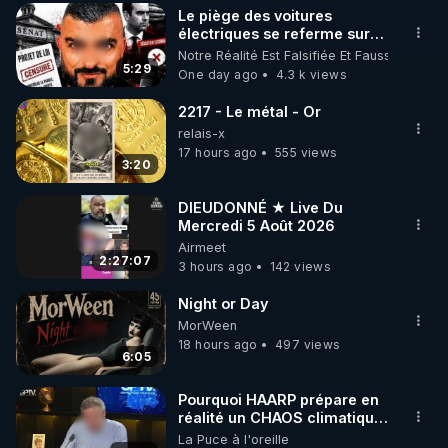
Le piège des voitures
▶ 30 jours gratuit sur l’application de méditation et 
électriques se referme sur
les usagers !
Notre Réalité Est Falsifiée Et Fausse
de bien-être ENVOL :

5:29
One day ago
4.3 k views
Rendez-vous sur 
https://www.envol.app/code
 avec 
le code : REGENERE
2217 - Le métal - Or
relais-x
17 hours ago
555 views
3:20
DIEUDONNÉ ★ Live Du
Mercredi 5 Août 2026
Airmeet
2:27:07
3 hours ago
142 views
Night or Day
MorWeen
18 hours ago
497 views
6:05
Pourquoi HAARP prépare en
réalité un CHAOS climatique,
on répond
La Puce à l'oreille