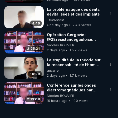
La problématique des dents
dévitalisées et des implants
TrueMedia
4:46
One day ago
2.4 k views
Opération Gergovie :
‪@38resistancegauloise‬
‪@MarionSigautOfficiel‬
Nicolas BOUVIER
‪@gladysriifard5710‬ Laëtitia
2:25:21
2 days ago
1.5 k views
La stupidité de la théorie sur
la responsabilité de l’homme
concernant le dioxyde de
aucune
carbone.
10:29
2 days ago
1.7 k views
Conférence sur les ondes
électromagnétiques par
Grégoire Caustru et Bart de
Nicolas BOUVIER
Wever !
2:13:08
15 hours ago
190 views