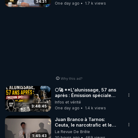
34:31
One day ago
1.7 k views
Why this ad?
🌕🚀 **L'alunissage, 57 ans
après : Émission spéciale
avec John Doe !** 👨 🚀✨
Infos et vérité
3:46:45
One day ago
1.4 k views
Juan Branco à Tarnos:
Ceuta, le narcotrafic et le
pouvoir en France
La Revue De Brêle
1:45:43
20 hours ago
469 views