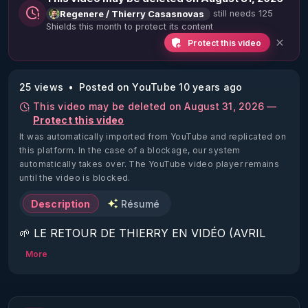
still needs 125
Regenere / Thierry Casasnovas
Shields this month to protect its content
Protect this video
25 views
Posted on YouTube 10 years ago
This video may be deleted on August 31, 2026 —
Protect this video
It was automatically imported from YouTube and replicated on
this platform.
In the case of a blockage, our system
automatically takes over. The YouTube video player remains
until the video is blocked.
Description
Résumé
🌱 LE RETOUR DE THIERRY EN VIDÉO (AVRIL 
2022)!

More
Découvrez la saison 2 des vidéos sur le nouveau 
https://www.rgnr.fr/presentation.html