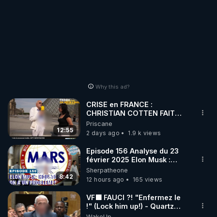
Why this ad?
CRISE en FRANCE :
CHRISTIAN COTTEN FAIT
une étrange découverte
Priscane
12:55
2 days ago
1.9 k views
Episode 156 Analyse du 23
février 2025 Elon Musk :
Houston , on a un problème !
Sherpatheone
8:42
12 hours ago
165 views
VF🟩 FAUCI ?! "Enfermez le
!" (Lock him up!) - Quartz
Traduction
WakeUp