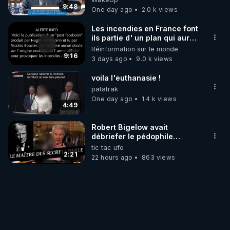
9:48
One day ago
2.0 k views
Les incendies en France font
ils partie d' un plan qui aurait
débuté le 11 septembre 2001
Réinformation sur le monde
?
9:16
3 days ago
9.0 k views
voila l'euthanasie !
patatrak
One day ago
1.4 k views
4:49
Robert Bigelow avait
débriefer le pédophile
génocidaire de donald j
tic tac ufo
trump
2:21
22 hours ago
863 views