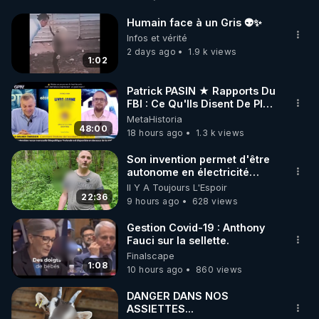
http://rgnr.li/facebook
Humain face à un Gris 👽✨
🌱 INSTAGRAM

Infos et vérité
2 days ago
1.9 k views
1:02
https://www.instagram.com/rdlr_thierrycasasnovas/
http://rgnr.li/instagram
Patrick PASIN ★ Rapports Du
FBI : Ce Qu'Ils Disent De Plus
Grave Sur Hitler
MetaHistoria
🌱 LA NEWSLETTER

48:00
18 hours ago
1.3 k views
Pour ne pas rater l’actualité RGNR (stages, 
Son invention permet d'être
autonome en électricité
http://rgnr.li/news
avec un simple ruisseau
Il Y A Toujours L'Espoir
22:36
9 hours ago
628 views
🌱 VIDÉOS NON CENSURÉES SUR ODYSEE 

Toutes les vidéos Youtube sont aussi sur la 
Gestion Covid-19 : Anthony
Fauci sur la sellette.
Finalscape
http://rgnr.li/odysee
1:08
10 hours ago
860 views
🌱 LES STAGES EN PRÉSENTIEL

DANGER DANS NOS
ASSIETTES...