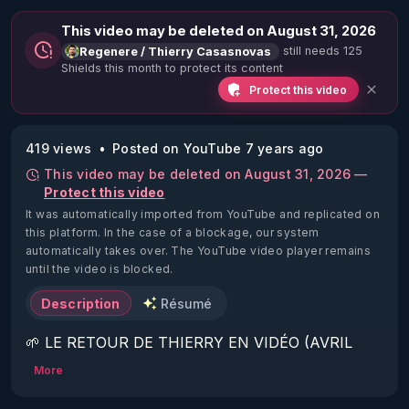
This video may be deleted on August 31, 2026
still needs 125
Regenere / Thierry Casasnovas
Shields this month to protect its content
Protect this video
419 views
Posted on YouTube 7 years ago
This video may be deleted on August 31, 2026 —
Protect this video
It was automatically imported from YouTube and replicated on
this platform.
In the case of a blockage, our system
automatically takes over. The YouTube video player remains
until the video is blocked.
Description
Résumé
🌱 LE RETOUR DE THIERRY EN VIDÉO (AVRIL 
2022)!

More
Découvrez la saison 2 des vidéos sur le nouveau 