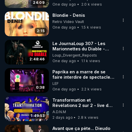
Bretagne
24:09
One day ago
2.0 k views
code : REGENERE10

Blondie - Denis
▶ 30 jours gratuit sur l’application de méditation et 
Retro Video Vault
de bien-être ENVOL :

One day ago
1.5 k views
2:15
Rendez-vous sur 
https://www.envol.app/code
 avec 
le code : REGENERE
Le JournaLoup 307 - Les
Marionnettes du Diable -
Loup Divergent 2026.08.07
Loup_Divergent_Reposts
2:48:46
One day ago
1.1 k views
Paprika en a marre de se
faire interdire de spectacle.
Elle décide donc de devenir
LEF
DJ !
0:38
One day ago
2.2 k views
Transformation et
Révélations 2 sur 2 - live du
07/08/26
A.D.N.M
1:49:53
2 days ago
2.8 k views
Avant que ça pète... Dieudo