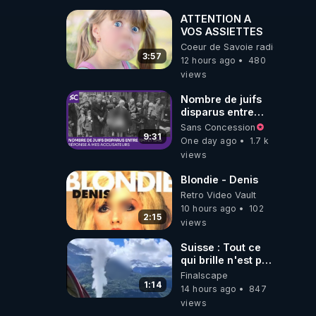
ATTENTION A
VOS ASSIETTES
Coeur de Savoie radioweb TV
3:57
12 hours ago
480
views
Nombre de juifs
disparus entre
1941 et 1945
Sans Concession
(Réponse à mes
9:31
One day ago
1.7 k
accusateurs)
views
Blondie - Denis
Retro Video Vault
10 hours ago
102
2:15
views
Suisse : Tout ce
qui brille n'est pas
de l'Or!
Finalscape
1:14
14 hours ago
847
views