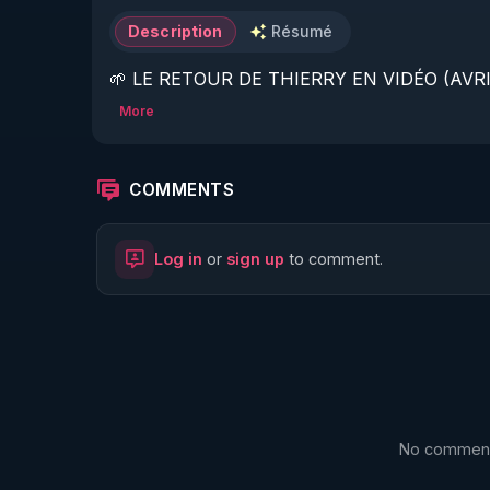
Description
Résumé
🌱 LE RETOUR DE THIERRY EN VIDÉO (AVRIL
More
https://www.rgnr.fr/presentation.html
🌱 LE MAGAZINE RÉGÉNÈRE 

COMMENTS
http://rgnr.li/ymag
Log in
or
sign up
to comment.
🌱 LA BOUTIQUE DU MAGAZINE

https://boutique.magazine-regenere.fr/
🌱 FIL TELEGRAM

https://t.me/rgnr_fr
No comments