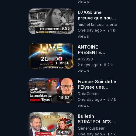
views
Bretagne
07/08: une
preuve que nous
somme passé en
michel lanceur alerte
absurdie une
9:55
One day ago
2.1 k
dictature qui veut
views
faire taire ses
opposant !
ANTOINE
PRÉSENTE
AH2020 LE LIVE
AH2020
20H ***DU
1:35:50
2 days ago
6.2 k
06/08/2026***
views
France-Soir defie
l'Elysee une
procedure inedite
DataCenter
sur la sante du
19:52
One day ago
2.7 k
president - Nexus
views
Bulletin
STRATPOL N°302.
Armée des
Generousbear
drones, MS-21 en
44:48
One day ago
1.7 k