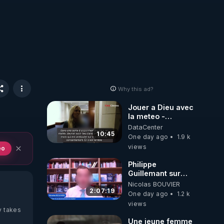
Why this ad?
Jouer a Dieu avec
la meteo -
Citoicitoyen
DataCenter
10:45
One day ago
1.9 k
views
eo
Philippe
Guillemant sur
l’IA, la conscience
Nicolas BOUVIER
et les OVNI
2:07:19
One day ago
1.2 k
views
y takes
Une jeune femme