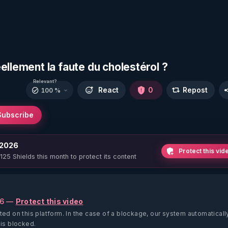
ellement la faute du cholestérol ?
Relevant?
React
0
Repost
100 %
Subscribe
 2026
Protect this vid
 125 Shields this month to protect its content
26 —
Protect this video
ted on this platform.
In the case of a blockage, our system automaticall
 is blocked.