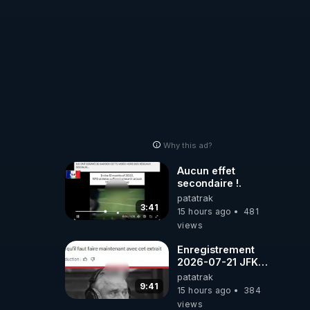
Why this ad?
Aucun effet
secondaire !.
patatrak
3:41
15 hours ago
481
views
Enregistrement
2026-07-21 JFK
Jr et CIA !
patatrak
9:41
15 hours ago
384
views