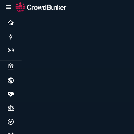
Current
Rushes
Live
Politics & institutions
World & geopolitics
Health, food & wellbeing
Society, justice & freedoms
Economy, environment & technology