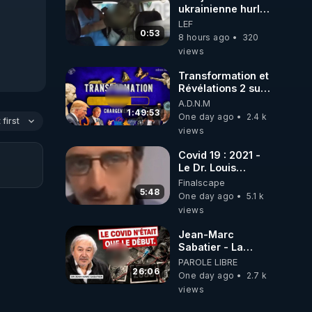
ukrainienne hurle
alors que son ptit
LEF
ami est
0:53
8 hours ago
320
brutalement
views
enlevé par milice
Zelensky
Transformation et
Révélations 2 sur
2 - live du
A.D.N.M
07/08/26
1:49:53
One day ago
2.4 k
first
views
Covid 19 : 2021 -
Le Dr. Louis
Fouché renverse
Finalscape
le plateau de
5:48
One day ago
5.1 k
CNews !
views
Jean-Marc
Sabatier - La
Covid-19 n'a été
PAROLE LIBRE
que le début -
26:06
One day ago
2.7 k
L'ARNm &
views
l'ARNm-aa jusqu
où auront-t-il ?