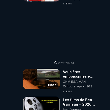
série, missiles
views
coréens.
07.08.2026.
Why this ad?
Vous êtes
empoisonnés en
France ils vous
OHM ÉGA MAN
empoisonnent
15:27
15 hours ago
262
tranquille
views
Les films de Ben
Garneau = 2026-
08-08
Ben Garneau