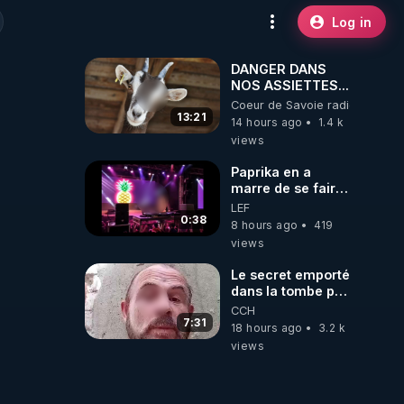
Log in
DANGER DANS
NOS ASSIETTES...
Coeur de Savoie radioweb TV
13:21
14 hours ago
1.4 k
views
Paprika en a
marre de se faire
interdire de
LEF
spectacle. Elle
0:38
8 hours ago
419
décide donc de
views
devenir DJ !
Le secret emporté
dans la tombe par
le Commandant
CCH
Cousteau le 25
7:31
18 hours ago
3.2 k
juin 1997
views