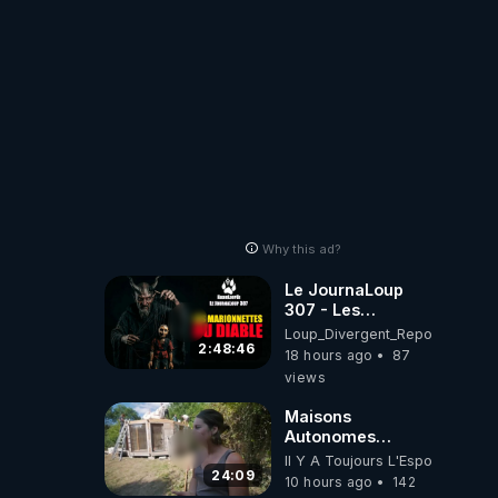
Why this ad?
Le JournaLoup
307 - Les
Marionnettes du
Loup_Divergent_Reposts
Diable - Loup
2:48:46
18 hours ago
87
Divergent
views
2026.08.07
Maisons
Autonomes
Démontables (et
Il Y A Toujours L'Espoir
c'est légal). Visite
24:09
10 hours ago
142
éco village en