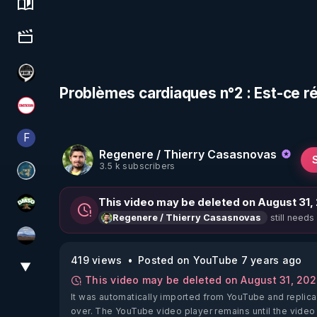
Science, history & spirituality
Culture, media & entertainment
Notre Réalité Est Falsifiée Et Fausse
Problèmes cardiaques n°2 : Est-ce ré
Magazine Nexus
F
Finalscape
Regenere / Thierry Casasnovas
3.5 k subscribers
Réinformation sur le monde
This video may be deleted on August 31,
DMSO pour TOUS
still needs
Regenere / Thierry Casasnovas
michel lanceur alerte
419 views
Posted on YouTube 7 years ago
▼
View More
This video may be deleted on August 31, 20
It was automatically imported from YouTube and replica
over. The YouTube video player remains until the video