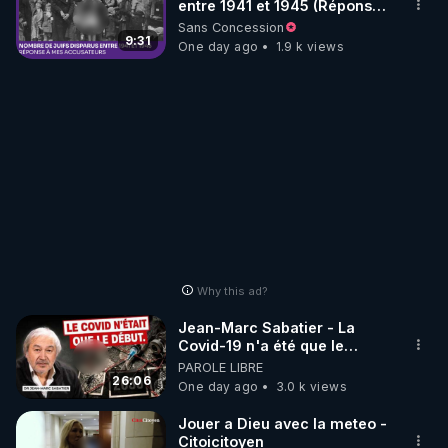
entre 1941 et 1945 (Réponse
à mes accusateurs)
Sans Concession
9:31
One day ago
1.9 k views
Why this ad?
Jean-Marc Sabatier - La
Covid-19 n'a été que le
début - L'ARNm & l'ARNm-aa
PAROLE LIBRE
jusqu où auront-t-il ?
26:06
One day ago
3.0 k views
Jouer a Dieu avec la meteo -
Citoicitoyen