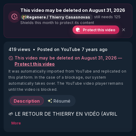
This video may be deleted on August 31, 2026
still needs 125
Regenere / Thierry Casasnovas
Shields this month to protect its content
Protect this video
419 views
Posted on YouTube 7 years ago
This video may be deleted on August 31, 2026 —
Protect this video
It was automatically imported from YouTube and replicated on
this platform.
In the case of a blockage, our system
automatically takes over. The YouTube video player remains
until the video is blocked.
Description
Résumé
🌱 LE RETOUR DE THIERRY EN VIDÉO (AVRIL 
2022)!

More
Découvrez la saison 2 des vidéos sur le nouveau 