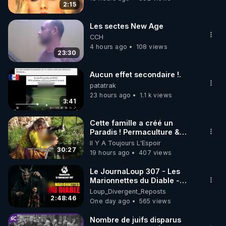
2:15
code : REGENERE10

Les sectes New Age
▶ 30 jours gratuit sur l’application de méditation et 
CCH
de bien-être ENVOL :

4 hours ago
108 views
23:30
Rendez-vous sur 
https://www.envol.app/code
 avec 
le code : REGENERE
Aucun effet secondaire !.
patatrak
23 hours ago
1.1 k views
3:41
Cette famille a créé un
Paradis ! Permaculture &
Autonomie
Il Y A Toujours L'Espoir
30:27
19 hours ago
407 views
Le JournaLoup 307 - Les
Marionnettes du Diable -
Loup Divergent 2026.08.07
Loup_Divergent_Reposts
2:48:46
One day ago
565 views
Nombre de juifs disparus