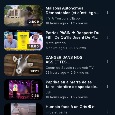
http://rgnr.li/facebook
Maisons Autonomes
Démontables (et c'est légal).
🌱 INSTAGRAM

Visite éco village en
Il Y A Toujours L'Espoir
Bretagne
24:09
18 hours ago
1.2 k views
https://www.instagram.com/rdlr_thierrycasasnovas/
http://rgnr.li/instagram
Patrick PASIN ★ Rapports Du
FBI : Ce Qu'Ils Disent De Plus
Grave Sur Hitler
MetaHistoria
🌱 LA NEWSLETTER

48:00
6 hours ago
397 views
Pour ne pas rater l’actualité RGNR (stages, 
DANGER DANS NOS
ASSIETTES...
http://rgnr.li/news
Coeur de Savoie radioweb TV
13:21
22 hours ago
2.6 k views
🌱 VIDÉOS NON CENSURÉES SUR ODYSEE 

Toutes les vidéos Youtube sont aussi sur la 
Paprika en a marre de se
faire interdire de spectacle.
Elle décide donc de devenir
LEF
http://rgnr.li/odysee
DJ !
0:38
16 hours ago
1.5 k views
🌱 LES STAGES EN PRÉSENTIEL

Humain face à un Gris 👽✨
Infos et vérité