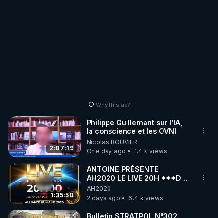
Why this ad?
Philippe Guillemant sur l’IA,
la conscience et les OVNI
Nicolas BOUVIER
2:07:19
One day ago
1.4 k views
ANTOINE PRÉSENTE
AH2020 LE LIVE 20H ***DU
06/08/2026***
AH2020
1:35:50
2 days ago
6.4 k views
Bulletin STRATPOL N°302.