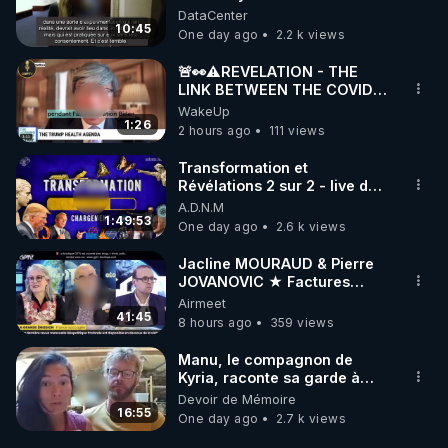
DataCenter
10:45
One day ago
2.2 k views
🚨👀⚠️REVELATION - THE
LINK BETWEEN THE COVID
VACCINE AND CANCER -LIEN
WakeUp
VACCIN COVID ET CANCER
1:26
2 hours ago
111 views
Transformation et
Révélations 2 sur 2 - live du
07/08/26
A.D.N.M
1:49:53
One day ago
2.6 k views
Jacline MOURAUD & Pierre
JOVANOVIC ★ Factures
Impayées : Où Est Passé Le
Airmeet
Pognon ?
41:45
8 hours ago
359 views
Manu, le compagnon de
Kyria, raconte sa garde à
vue musclée. PARTAGEZ!
Devoir de Mémoire
16:55
One day ago
2.7 k views