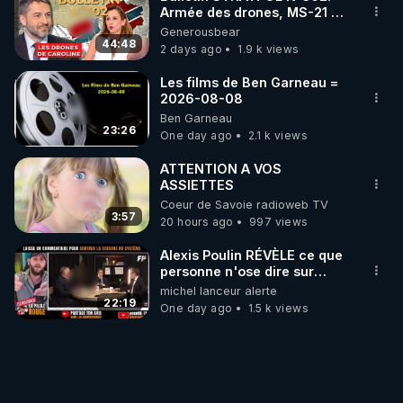
Armée des drones, MS-21 en
série, missiles coréens.
Generousbear
07.08.2026.
44:48
2 days ago
1.9 k views
Les films de Ben Garneau =
2026-08-08
Ben Garneau
23:26
One day ago
2.1 k views
ATTENTION A VOS
ASSIETTES
Coeur de Savoie radioweb TV
3:57
20 hours ago
997 views
Alexis Poulin RÉVÈLE ce que
personne n'ose dire sur
l'Union européenne (C'est
michel lanceur alerte
explosif)
22:19
One day ago
1.5 k views