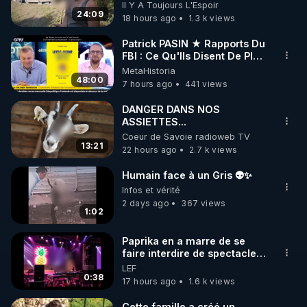
Visite éco village en
Il Y A Toujours L'Espoir
Bretagne
24:09
18 hours ago
1.3 k views
https://www.instagram.com/rdlr_thierrycasasnovas/
http://rgnr.li/instagram
Patrick PASIN ★ Rapports Du
FBI : Ce Qu'Ils Disent De Plus
Grave Sur Hitler
MetaHistoria
🌱 LA NEWSLETTER

48:00
7 hours ago
441 views
Pour ne pas rater l’actualité RGNR (stages, 
DANGER DANS NOS
ASSIETTES...
http://rgnr.li/news
Coeur de Savoie radioweb TV
13:21
22 hours ago
2.7 k views
🌱 VIDÉOS NON CENSURÉES SUR ODYSEE 

Toutes les vidéos Youtube sont aussi sur la 
Humain face à un Gris 👽✨
Infos et vérité
2 days ago
367 views
http://rgnr.li/odysee
1:02
🌱 LES STAGES EN PRÉSENTIEL

Paprika en a marre de se
faire interdire de spectacle.
Elle décide donc de devenir
LEF
http://rgnr.li/stages
DJ !
0:38
17 hours ago
1.6 k views
_________

Cette famille a créé un