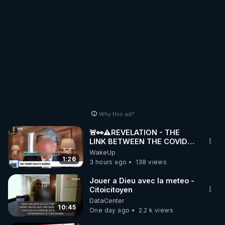
Why this ad?
🚨👀⚠️REVELATION - THE
LINK BETWEEN THE COVID
VACCINE AND CANCER -LIEN
WakeUp
VACCIN COVID ET CANCER
1:26
3 hours ago
138 views
Jouer a Dieu avec la meteo -
Citoicitoyen
DataCenter
10:45
One day ago
2.2 k views