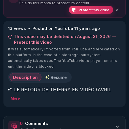
Shields this month to protect its content
Protect this video
13 views
Posted on YouTube 11 years ago
This video may be deleted on August 31, 2026 —
Protect this video
It was automatically imported from YouTube and replicated on
this platform.
In the case of a blockage, our system
automatically takes over. The YouTube video player remains
until the video is blocked.
Description
Résumé
🌱 LE RETOUR DE THIERRY EN VIDÉO (AVRIL 
2022)!

More
Découvrez la saison 2 des vidéos sur le nouveau 
https://www.rgnr.fr/presentation.html
0
Comments