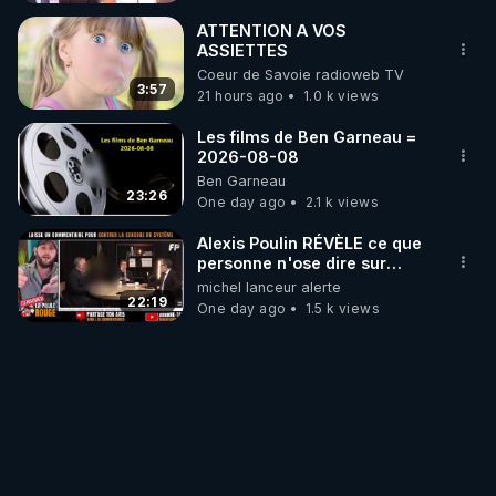
ATTENTION A VOS
ASSIETTES
Coeur de Savoie radioweb TV
3:57
21 hours ago
1.0 k views
Les films de Ben Garneau =
2026-08-08
Ben Garneau
23:26
One day ago
2.1 k views
Alexis Poulin RÉVÈLE ce que
personne n'ose dire sur
l'Union européenne (C'est
michel lanceur alerte
explosif)
22:19
One day ago
1.5 k views