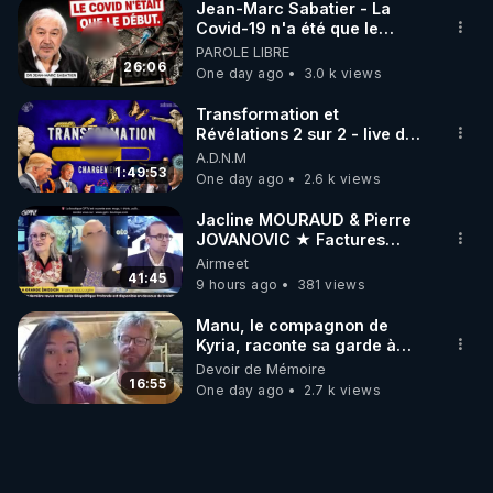
Jean-Marc Sabatier - La
Covid-19 n'a été que le
début - L'ARNm & l'ARNm-aa
PAROLE LIBRE
jusqu où auront-t-il ?
26:06
One day ago
3.0 k views
Transformation et
Révélations 2 sur 2 - live du
07/08/26
A.D.N.M
1:49:53
One day ago
2.6 k views
Jacline MOURAUD & Pierre
JOVANOVIC ★ Factures
Impayées : Où Est Passé Le
Airmeet
Pognon ?
41:45
9 hours ago
381 views
Manu, le compagnon de
Kyria, raconte sa garde à
vue musclée. PARTAGEZ!
Devoir de Mémoire
16:55
One day ago
2.7 k views