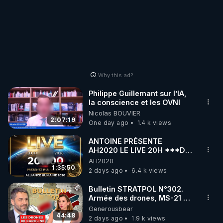
Why this ad?
Philippe Guillemant sur l’IA,
la conscience et les OVNI
Nicolas BOUVIER
2:07:19
One day ago
1.4 k views
ANTOINE PRÉSENTE
AH2020 LE LIVE 20H ***DU
06/08/2026***
AH2020
1:35:50
2 days ago
6.4 k views
Bulletin STRATPOL N°302.
Armée des drones, MS-21 en
série, missiles coréens.
Generousbear
07.08.2026.
44:48
2 days ago
1.9 k views