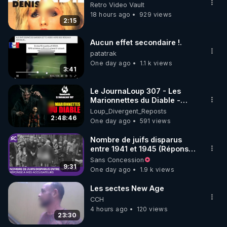
▶ 30 jours gratuit sur l’application de méditation et 
Retro Video Vault
de bien-être ENVOL :

18 hours ago
929 views
2:15
Rendez-vous sur 
https://www.envol.app/code
 avec 
le code : REGENERE
Aucun effet secondaire !.
patatrak
One day ago
1.1 k views
3:41
Le JournaLoup 307 - Les
Marionnettes du Diable -
Loup Divergent 2026.08.07
Loup_Divergent_Reposts
2:48:46
One day ago
591 views
Nombre de juifs disparus
entre 1941 et 1945 (Réponse
à mes accusateurs)
Sans Concession
9:31
One day ago
1.9 k views
Les sectes New Age
CCH
4 hours ago
120 views
23:30