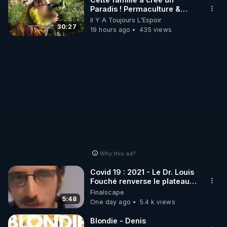
Paradis ! Permaculture &
Autonomie
Il Y A Toujours L'Espoir
LES CODES PROMO DES PARTENAIRES

30:27
19 hours ago
435 views
▶ 10 % de réduction sur toute la boutique 
WARMCOOK (Kuvings) : 

Rendez-vous sur : 
http://rgnr.li/warmcook
 avec le 
code : REGENERE10

▶ 10 % de réduction sur une sélection de produits 
de la boutique VIDYA : 

Rendez-vous sur : 
http://rgnr.li/vidya
 avec le code : 
REGENERE10

Why this ad?
▶ 10 % de réduction sur les extracteurs de la 
Covid 19 : 2021 - Le Dr. Louis
marque SANA : 

Fouché renverse le plateau
de CNews !
Finalscape
Rendez-vous sur 
http://rgnr.li/lechoubrave
 avec le 
5:48
One day ago
5.4 k views
code : REGENERE10

Blondie - Denis