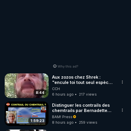
Why this ad?
Aux zozos chez Shrek :
"encule toi tout seul espèce
de mal polish"
CCH
8:44
6 hours ago
217 views
Distinguer les contrails des
chemtrails par Bernadette
Bihin
BAM! Press
1:59:23
8 hours ago
259 views