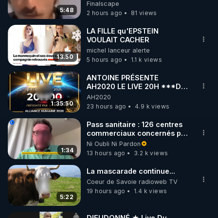
de CNews !
Finalscape
5:48
2 hours ago
81 views
https://www.instagram.com/rdlr_thierrycasasnovas/
http://rgnr.li/instagram
LA FILLE qu'EPSTEIN
VOULAIT CACHER
michel lanceur alerte
🌱 LA NEWSLETTER

13:50
5 hours ago
1.1 k views
Pour ne pas rater l’actualité RGNR (stages, 
ANTOINE PRÉSENTE
AH2020 LE LIVE 20H ***DU
http://rgnr.li/news
06/08/2026***
AH2020
1:35:50
23 hours ago
4.9 k views
🌱 VIDÉOS NON CENSURÉES SUR ODYSEE 

Toutes les vidéos Youtube sont aussi sur la 
Pass sanitaire : 126 centres
commerciaux concernés par
l'obligation dans toute la
Ni Oubli Ni Pardon
http://rgnr.li/odysee
France
1:34
13 hours ago
3.2 k views
🌱 LES STAGES EN PRÉSENTIEL

La mascarade continue...
Coeur de Savoie radioweb TV
19 hours ago
1.4 k views
http://rgnr.li/stages
5:22
_________

DIEUDONNÉ ★ Live Du