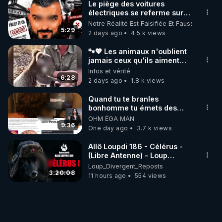
Le piège des voitures
électriques se referme sur
les usagers !
Notre Réalité Est Falsifiée Et Fausse
5:29
2 days ago
4.5 k views
🐾💖 Les animaux n'oublient
jamais ceux qu'ils aiment…
🥹❤️
Infos et vérité
6:28
2 days ago
1.8 k views
Quand tu te branles
bonhomme tu émets des
ondes ils ont juste omis de
OHM ÉGA MAN
t'expliquer
9:36
One day ago
3.7 k views
Allô Loupdi 186 - Célérus -
(Libre Antenne) - Loup
Divergent 2026.08.06
Loup_Divergent_Reposts
3:20:08
11 hours ago
554 views