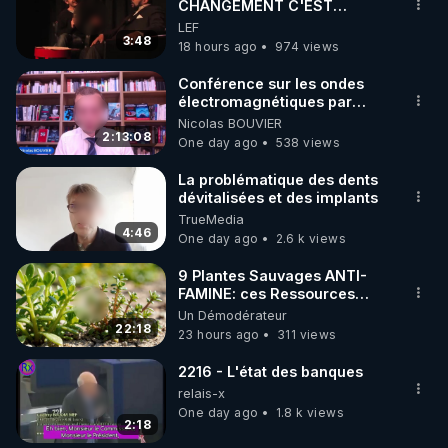
▶ 30 jours gratuit sur l’application de méditation et 
CHANGEMENT C'EST
MAINTENANT
LEF
de bien-être ENVOL :

3:48
18 hours ago
974 views
Rendez-vous sur 
https://www.envol.app/code
 avec 
le code : REGENERE
Conférence sur les ondes
électromagnétiques par
Grégoire Caustru et Bart de
Nicolas BOUVIER
Wever !
2:13:08
One day ago
538 views
La problématique des dents
dévitalisées et des implants
TrueMedia
4:46
One day ago
2.6 k views
9 Plantes Sauvages ANTI-
FAMINE: ces Ressources
NUTRITIVES&MéDICINALES"gratuite
Un Démodérateur
JARDIN&des Haies
22:18
23 hours ago
311 views
2216 - L'état des banques
relais-x
One day ago
1.8 k views
2:18