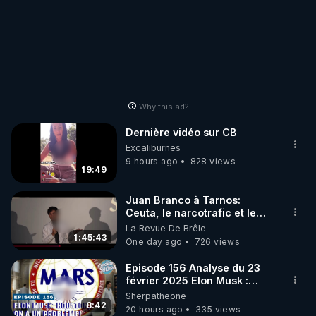
Why this ad?
Dernière vidéo sur CB
Excaliburnes
9 hours ago
828 views
19:49
Juan Branco à Tarnos:
Ceuta, le narcotrafic et le
pouvoir en France
La Revue De Brêle
1:45:43
One day ago
726 views
Episode 156 Analyse du 23
février 2025 Elon Musk :
Houston , on a un problème !
Sherpatheone
8:42
20 hours ago
335 views