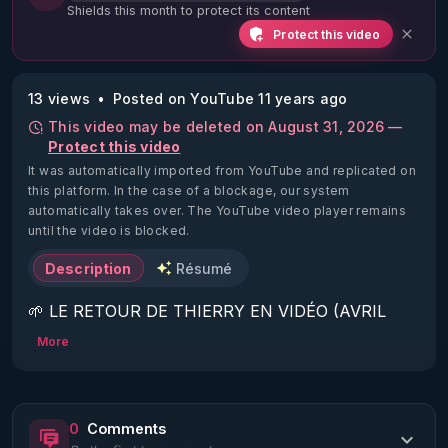
Shields this month to protect its content
Protect this video
13 views
Posted on YouTube 11 years ago
This video may be deleted on August 31, 2026 —
Protect this video
It was automatically imported from YouTube and replicated on
this platform.
In the case of a blockage, our system
automatically takes over. The YouTube video player remains
until the video is blocked.
Description
Résumé
🌱 LE RETOUR DE THIERRY EN VIDÉO (AVRIL 
2022)!

More
Découvrez la saison 2 des vidéos sur le nouveau 
https://www.rgnr.fr/presentation.html
0
Comments