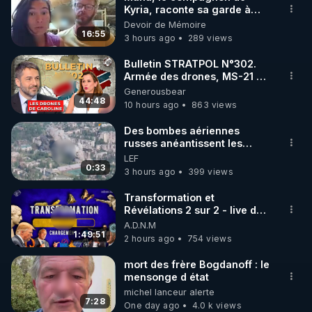
Kyria, raconte sa garde à
🌱 INSTAGRAM

vue musclée. PARTAGEZ!
Devoir de Mémoire
16:55
3 hours ago
289 views
https://www.instagram.com/rdlr_thierrycasasnovas/
http://rgnr.li/instagram
Bulletin STRATPOL N°302.
Armée des drones, MS-21 en
série, missiles coréens.
Generousbear
🌱 LA NEWSLETTER

07.08.2026.
44:48
10 hours ago
863 views
Pour ne pas rater l’actualité RGNR (stages, 
Des bombes aériennes
russes anéantissent les
http://rgnr.li/news
centres de contrôle de
LEF
drones de 3 brigades
0:33
3 hours ago
399 views
🌱 VIDÉOS NON CENSURÉES SUR ODYSEE 

ukrainienne
Toutes les vidéos Youtube sont aussi sur la 
Transformation et
Révélations 2 sur 2 - live du
07/08/26
A.D.N.M
http://rgnr.li/odysee
1:49:51
2 hours ago
754 views
🌱 LES STAGES EN PRÉSENTIEL

mort des frère Bogdanoff : le
mensonge d état
michel lanceur alerte
http://rgnr.li/stages
7:28
One day ago
4.0 k views