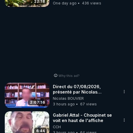
JARDIN&des Haies
22:18
One day ago
436 views
Why this ad?
Direct du 07/08/2026,
présenté par Nicolas
BOUVIER
Nicolas BOUVIER
2:07:16
3 hours ago
67 views
Gabriel Attal - Choupinet se
voit en haut de l'affiche
CCH
6:44
3 hours ago
64 views