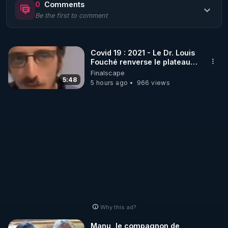
0
Comments
Be the first to comment
🌱 LE MAGAZINE RÉGÉNÈRE 

http://rgnr.li/ymag
Covid 19 : 2021 - Le Dr. Louis
Fouché renverse le plateau
🌱 LA BOUTIQUE DU MAGAZINE

de CNews !
Finalscape
Pour obtenir les anciens numéros que vous avez 
5:48
5 hours ago
966 views
https://boutique.magazine-regenere.fr/
🌱 FIL TELEGRAM

Écoutez les podcasts gratuits de Thierry et les 
https://t.me/rgnr_fr
🌱 FACEBOOK

Why this ad?
http://rgnr.li/facebook
Manu, le compagnon de