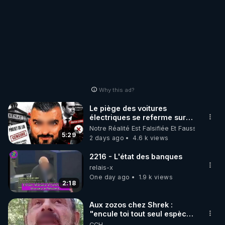
Why this ad?
Le piège des voitures
électriques se referme sur
les usagers !
Notre Réalité Est Falsifiée Et Fausse
5:29
2 days ago
4.6 k views
2216 - L'état des banques
relais-x
One day ago
1.9 k views
2:18
Aux zozos chez Shrek :
"encule toi tout seul espèce
de mal polish"
CCH