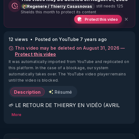
still needs 125
Regenere / Thierry Casasnovas
Shields this month to protect its content
Protect this video
12 views
Posted on YouTube 7 years ago
This video may be deleted on August 31, 2026 —
Protect this video
It was automatically imported from YouTube and replicated on
this platform.
In the case of a blockage, our system
automatically takes over. The YouTube video player remains
until the video is blocked.
Description
Résumé
🌱 LE RETOUR DE THIERRY EN VIDÉO (AVRIL 
2022)!

More
Découvrez la saison 2 des vidéos sur le nouveau 
https://www.rgnr.fr/presentation.html