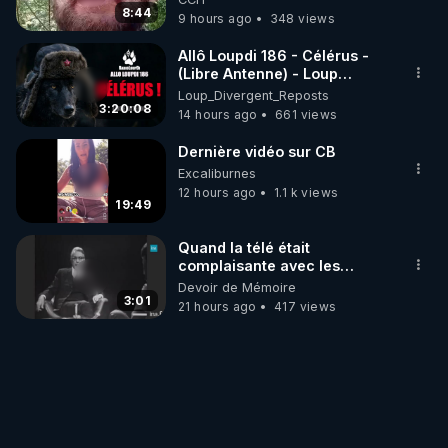
8:44
9 hours ago
348 views
Allô Loupdi 186 - Célérus -
(Libre Antenne) - Loup
Divergent 2026.08.06
Loup_Divergent_Reposts
3:20:08
14 hours ago
661 views
Dernière vidéo sur CB
Excaliburnes
12 hours ago
1.1 k views
19:49
Quand la télé était
complaisante avec les
pédophiles
Devoir de Mémoire
3:01
21 hours ago
417 views