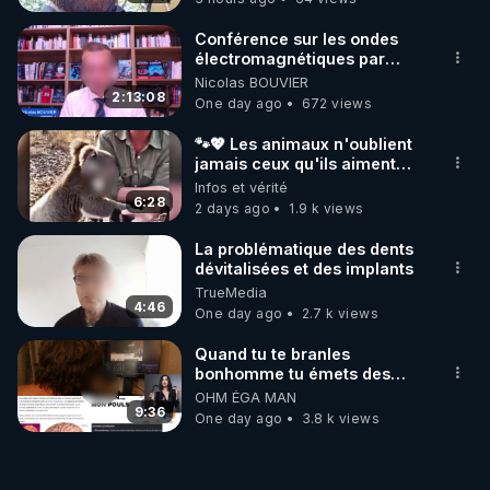
Conférence sur les ondes
électromagnétiques par
Grégoire Caustru et Bart de
Nicolas BOUVIER
Wever !
2:13:08
One day ago
672 views
🐾💖 Les animaux n'oublient
jamais ceux qu'ils aiment…
🥹❤️
Infos et vérité
6:28
2 days ago
1.9 k views
La problématique des dents
dévitalisées et des implants
TrueMedia
4:46
One day ago
2.7 k views
Quand tu te branles
bonhomme tu émets des
ondes ils ont juste omis de
OHM ÉGA MAN
t'expliquer
9:36
One day ago
3.8 k views