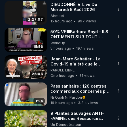
DIEUDONNÉ ★ Live Du
▶ 30 jours gratuit sur l’application de méditation et 
Mercredi 5 Août 2026
Airmeet
de bien-être ENVOL :

2:27:07
15 hours ago
997 views
Rendez-vous sur 
https://www.envol.app/code
 avec 
le code : REGENERE
50% VF🟩Barbara Boyd - ILS
ONT MENTI SUR TOUT -
Jocelyne Traduction
WakeUp
15:56
5 hours ago
197 views
Jean-Marc Sabatier - La
Covid-19 n'a été que le
début - L'ARN messager
PAROLE LIBRE
jusqu où ira-t-il ?
26:06
One hour ago
31 views
Pass sanitaire : 126 centres
commerciaux concernés par
l'obligation dans toute la
Ni Oubli Ni Pardon
France
1:34
16 hours ago
3.8 k views
9 Plantes Sauvages ANTI-
FAMINE: ces Ressources
NUTRITIVES&MéDICINALES"gratuite
Un Démodérateur