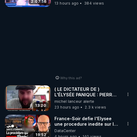
2:07:16
13 hours ago
384 views
Why this ad?
( LE DICTATEUR DE )
L'ÉLYSÉE PANIQUE : PIERRE
GUILLAUME MERCADAL
michel lanceur alerte
BALANCE TOUT
13:20
23 hours ago
2.3 k views
France-Soir defie l'Elysee
une procedure inedite sur la
sante du president - Nexus
DataCenter
19:52
4 hours ago
140 views