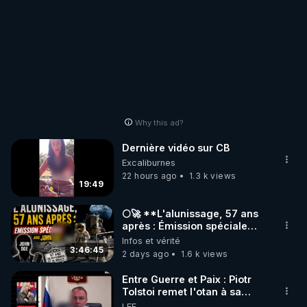
Why this ad?
Dernière vidéo sur CB
Excaliburnes
22 hours ago
1.3 k views
19:49
🌕🚀 **L'alunissage, 57 ans
après : Émission spéciale
avec John Doe !** 👨 🚀✨
Infos et vérité
3:46:45
2 days ago
1.6 k views
Entre Guerre et Paix : Piotr
Tolstoi remet l'otan à sa
place - Interview exclusif
LEF