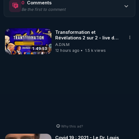
0
Comments
Be the first to comment
🌱 LE MAGAZINE RÉGÉNÈRE 

http://rgnr.li/ymag
Transformation et
Révélations 2 sur 2 - live du
🌱 LA BOUTIQUE DU MAGAZINE

07/08/26
A.D.N.M
Pour obtenir les anciens numéros que vous avez 
1:49:53
12 hours ago
1.5 k views
https://boutique.magazine-regenere.fr/
🌱 FIL TELEGRAM

Écoutez les podcasts gratuits de Thierry et les 
https://t.me/rgnr_fr
🌱 FACEBOOK

Why this ad?
http://rgnr.li/facebook
Covid 19 : 2021 - Le Dr. Louis