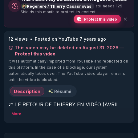
still needs 125
Regenere / Thierry Casasnovas
Shields this month to protect its content
Protect this video
12 views
Posted on YouTube 7 years ago
This video may be deleted on August 31, 2026 —
Protect this video
It was automatically imported from YouTube and replicated on
this platform.
In the case of a blockage, our system
automatically takes over. The YouTube video player remains
until the video is blocked.
Description
Résumé
🌱 LE RETOUR DE THIERRY EN VIDÉO (AVRIL 
2022)!

More
Découvrez la saison 2 des vidéos sur le nouveau 
https://www.rgnr.fr/presentation.html