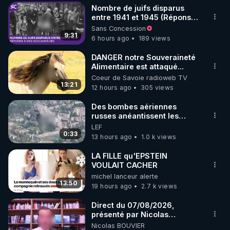
Nombre de juifs disparus
▶ 30 jours gratuit sur l’application de méditation et 
entre 1941 et 1945 (Réponse
à mes accusateurs)
Sans Concession
de bien-être ENVOL :

9:31
6 hours ago
189 views
Rendez-vous sur 
https://www.envol.app/code
 avec 
le code : REGENERE
DANGER notre Souveraineté
Alimentaire est attaqué...
Coeur de Savoie radioweb TV
13:21
12 hours ago
305 views
Des bombes aériennes
russes anéantissent les
centres de contrôle de
LEF
drones de 3 brigades
0:33
13 hours ago
1.0 k views
ukrainienne
LA FILLE qu'EPSTEIN
VOULAIT CACHER
michel lanceur alerte
13:50
19 hours ago
2.7 k views
Direct du 07/08/2026,
présenté par Nicolas
BOUVIER
Nicolas BOUVIER