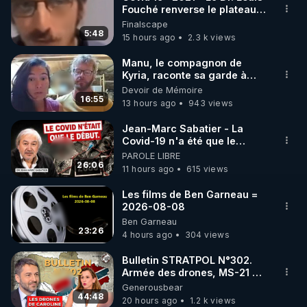
Fouché renverse le plateau
🌱 INSTAGRAM

de CNews !
Finalscape
5:48
15 hours ago
2.3 k views
https://www.instagram.com/rdlr_thierrycasasnovas/
http://rgnr.li/instagram
Manu, le compagnon de
Kyria, raconte sa garde à
vue musclée. PARTAGEZ!
Devoir de Mémoire
🌱 LA NEWSLETTER

16:55
13 hours ago
943 views
Pour ne pas rater l’actualité RGNR (stages, 
Jean-Marc Sabatier - La
Covid-19 n'a été que le
http://rgnr.li/news
début - L'ARNm & l'ARNm-aa
PAROLE LIBRE
jusqu où auront-t-il ?
26:06
11 hours ago
615 views
🌱 VIDÉOS NON CENSURÉES SUR ODYSEE 

Toutes les vidéos Youtube sont aussi sur la 
Les films de Ben Garneau =
2026-08-08
Ben Garneau
http://rgnr.li/odysee
23:26
4 hours ago
304 views
🌱 LES STAGES EN PRÉSENTIEL

Bulletin STRATPOL N°302.
Armée des drones, MS-21 en
série, missiles coréens.
Generousbear
http://rgnr.li/stages
07.08.2026.
44:48
20 hours ago
1.2 k views