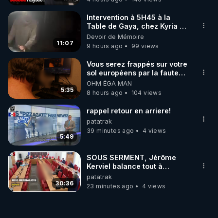
Intervention à 5H45 à la
Table de Gaya, chez Kyria et
Manu. 6/08/2026 PARTAGEZ
Devoir de Mémoire
!
11:07
9 hours ago
99 views
Vous serez frappés sur votre
sol européens par la faute
des dirigeants qui s'en
OHM ÉGA MAN
mettent dans le nez
5:35
8 hours ago
104 views
rappel retour en arriere!
patatrak
39 minutes ago
4 views
5:49
SOUS SERMENT, Jérôme
Kerviel balance tout à
l'Assemblée !.0.00-
patatrak
30:36
23 minutes ago
4 views