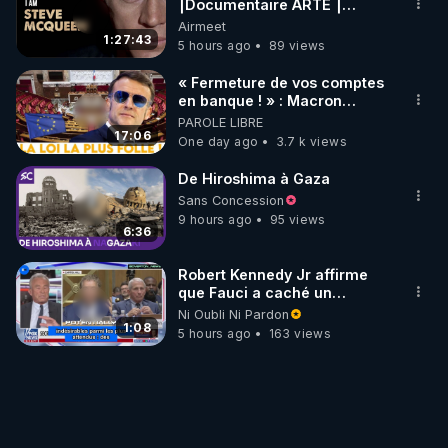
⎮Documentaire ARTE ⎮
Cinema
Airmeet
1:27:43
5 hours ago
89 views
« Fermeture de vos comptes
en banque ! » : Macron
impose une loi folle !
PAROLE LIBRE
17:06
One day ago
3.7 k views
De Hiroshima à Gaza
Sans Concession
9 hours ago
95 views
6:36
Robert Kennedy Jr affirme
que Fauci a caché un
infarctus pulmonaire
Ni Oubli Ni Pardon
survenu après sa
1:08
5 hours ago
163 views
vaccination