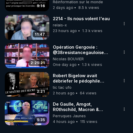
débuté le 11 septembre 2001
Réinformation sur le monde
?
9:16
2 days ago
8.5 k views
2214 - Ils nous volent l'eau
relais-x
23 hours ago
1.3 k views
11:47
Opération Gergovie :
‪@38resistancegauloise‬
‪@MarionSigautOfficiel‬
Nicolas BOUVIER
‪@gladysriifard5710‬ Laëtitia
2:25:21
One day ago
1.3 k views
Robert Bigelow avait
débriefer le pédophile
génocidaire de donald j
tic tac ufo
trump
2:21
2 hours ago
64 views
De Gaulle, Amgot,
R0thschild, Macron &
Pompidou… Macron Claude
Perruques Jaunes
Janvier, GPTV, 18 X 2024
5:35
4 hours ago
115 views