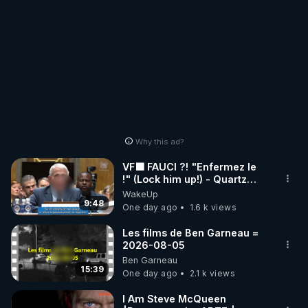
Why this ad?
VF🟩 FAUCI ?! "Enfermez le
!" (Lock him up!) - Quartz
Traduction
WakeUp
9:48
One day ago
1.6 k views
Les films de Ben Garneau =
2026-08-05
Ben Garneau
15:39
One day ago
2.1 k views
I Am Steve McQueen