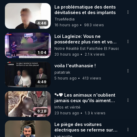
La problématique des dents
dévitalisées et des implants
🌱 INSTAGRAM

TrueMedia
4:46
16 hours ago
983 views
https://www.instagram.com/rdlr_thierrycasasnovas/
http://rgnr.li/instagram
Loi Lagleize: Vous ne
posséderez plus rien et vous
serez heureux !
Notre Réalité Est Falsifiée Et Fausse
🌱 LA NEWSLETTER

1:04
20 hours ago
2.1 k views
Pour ne pas rater l’actualité RGNR (stages, 
voila l'euthanasie !
http://rgnr.li/news
patatrak
5 hours ago
413 views
4:49
🌱 VIDÉOS NON CENSURÉES SUR ODYSEE 

Toutes les vidéos Youtube sont aussi sur la 
🐾💖 Les animaux n'oublient
jamais ceux qu'ils aiment…
🥹❤️
Infos et vérité
http://rgnr.li/odysee
6:28
23 hours ago
1.3 k views
🌱 LES STAGES EN PRÉSENTIEL

Le piège des voitures
électriques se referme sur
les usagers !
kakarotte