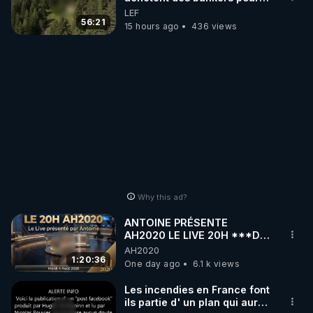
survivre à la fin du monde
LEF
56:21
15 hours ago
436 views
Why this ad?
ANTOINE PRÉSENTE
AH2020 LE LIVE 20H ***DU
04/08/2026*** 📷LE
AH2020
GRAND RÉVEIL EST EN
1:20:36
One day ago
6.1 k views
MARCHE 📷
Les incendies en France font
ils partie d' un plan qui aurait