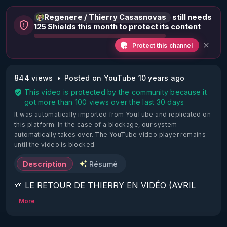
Regenere / Thierry Casasnovas
still needs
125 Shields this month to protect its content
Protect this channel
844 views
Posted on YouTube 10 years ago
This video is protected by the community because it
got more than 100 views over the last 30 days
It was automatically imported from YouTube and replicated on
this platform.
In the case of a blockage, our system
automatically takes over. The YouTube video player remains
until the video is blocked.
Description
Résumé
🌱 LE RETOUR DE THIERRY EN VIDÉO (AVRIL 
2022)!

More
Découvrez la saison 2 des vidéos sur le nouveau 