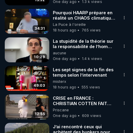
One day ago
1.3 k views
code : REGENERE10

Pourquoi HAARP prépare en
▶ 30 jours gratuit sur l’application de méditation et 
réalité un CHAOS climatique,
on répond
La Puce à l'oreille
de bien-être ENVOL :

34:31
18 hours ago
765 views
Rendez-vous sur 
https://www.envol.app/code
 avec 
le code : REGENERE
La stupidité de la théorie sur
la responsabilité de l’homme
concernant le dioxyde de
aucune
carbone.
10:29
One day ago
1.4 k views
Les sept signes de la fin des
temps selon l’intervenant
misterx
49:03
18 hours ago
555 views
CRISE en FRANCE :
CHRISTIAN COTTEN FAIT
une étrange découverte
Priscane
12:55
One day ago
609 views
J’ai rencontré ceux qui
achètent des bunkers pour