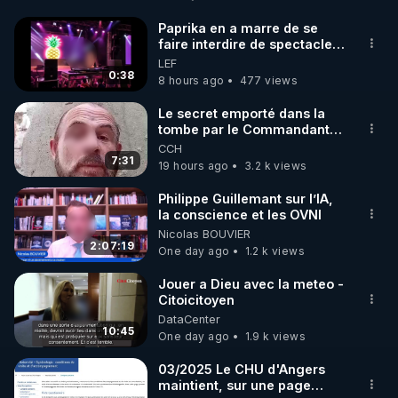
http://rgnr.li/facebook
Paprika en a marre de se
faire interdire de spectacle.
🌱 INSTAGRAM

Elle décide donc de devenir
LEF
DJ !
0:38
8 hours ago
477 views
https://www.instagram.com/rdlr_thierrycasasnovas/
http://rgnr.li/instagram
Le secret emporté dans la
tombe par le Commandant
Cousteau le 25 juin 1997
CCH
🌱 LA NEWSLETTER

7:31
19 hours ago
3.2 k views
Pour ne pas rater l’actualité RGNR (stages, 
Philippe Guillemant sur l’IA,
la conscience et les OVNI
http://rgnr.li/news
Nicolas BOUVIER
2:07:19
One day ago
1.2 k views
🌱 VIDÉOS NON CENSURÉES SUR ODYSEE 

Toutes les vidéos Youtube sont aussi sur la 
Jouer a Dieu avec la meteo -
Citoicitoyen
DataCenter
http://rgnr.li/odysee
10:45
One day ago
1.9 k views
🌱 LES STAGES EN PRÉSENTIEL

03/2025 Le CHU d'Angers
maintient, sur une page