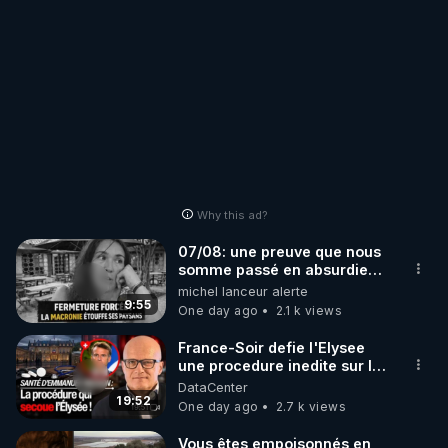
Why this ad?
07/08: une preuve que nous
somme passé en absurdie
une dictature qui veut faire
michel lanceur alerte
taire ses opposant !
9:55
One day ago
2.1 k views
France-Soir defie l'Elysee
une procedure inedite sur la
sante du president - Nexus
DataCenter
19:52
One day ago
2.7 k views
Vous êtes empoisonnés en