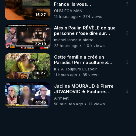
France ils vous
empoisonnent tranquille
OHM ÉGA MAN
15:27
15 hours ago
274 views
Alexis Poulin RÉVÈLE ce que
personne n'ose dire sur
l'Union européenne (C'est
michel lanceur alerte
explosif)
22:19
23 hours ago
1.0 k views
Cette famille a créé un
Paradis ! Permaculture &
Autonomie
Il Y A Toujours L'Espoir
30:27
11 hours ago
85 views
Jacline MOURAUD & Pierre
JOVANOVIC ★ Factures
Impayées : Où Est Passé Le
Airmeet
Pognon ?
41:45
58 minutes ago
17 views