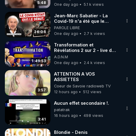
128186.kjsp 👉 Tous les liens
5:48
One day ago
5.1 k views
code : REGENERE10

du projet : linktr.ee/nionip
Jean-Marc Sabatier - La
▶ 30 jours gratuit sur l’application de méditation et 
Covid-19 n'a été que le
début - L'ARNm & l'ARNm-aa
PAROLE LIBRE
de bien-être ENVOL :

jusqu où auront-t-il ?
26:06
One day ago
2.7 k views
Rendez-vous sur 
https://www.envol.app/code
 avec 
le code : REGENERE
Transformation et
Révélations 2 sur 2 - live du
07/08/26
A.D.N.M
1:49:53
One day ago
2.4 k views
ATTENTION A VOS
ASSIETTES
Coeur de Savoie radioweb TV
3:57
12 hours ago
512 views
Aucun effet secondaire !.
patatrak
16 hours ago
498 views
3:41
Blondie - Denis