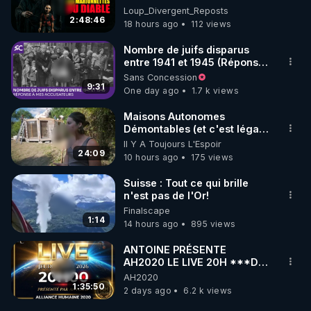
Loup Divergent 2026.08.07
Loup_Divergent_Reposts
2:48:46
18 hours ago
112 views
Nombre de juifs disparus
entre 1941 et 1945 (Réponse
à mes accusateurs)
Sans Concession
9:31
One day ago
1.7 k views
Maisons Autonomes
Démontables (et c'est légal).
Visite éco village en
Il Y A Toujours L'Espoir
Bretagne
24:09
10 hours ago
175 views
Suisse : Tout ce qui brille
n'est pas de l'Or!
Finalscape
1:14
14 hours ago
895 views
ANTOINE PRÉSENTE
AH2020 LE LIVE 20H ***DU
06/08/2026***
AH2020
1:35:50
2 days ago
6.2 k views