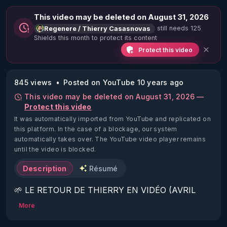
This video may be deleted on August 31, 2026
still needs 125
Regenere / Thierry Casasnovas
Shields this month to protect its content
Protect this video
845 views
Posted on YouTube 10 years ago
This video may be deleted on August 31, 2026 —
Protect this video
It was automatically imported from YouTube and replicated on
this platform.
In the case of a blockage, our system
automatically takes over. The YouTube video player remains
until the video is blocked.
Description
Résumé
🌱 LE RETOUR DE THIERRY EN VIDÉO (AVRIL 
2022)!

More
Découvrez la saison 2 des vidéos sur le nouveau 