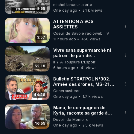
une dictature qui veut faire
michel lanceur alerte
taire ses opposant !
9:55
One day ago
2.1 k views
ATTENTION A VOS
ASSIETTES
Coeur de Savoie radioweb TV
3:57
11 hours ago
450 views
Vivre sans supermarché ni
patron : le pari de
l’autonomie
Il Y A Toujours L'Espoir
52:19
6 hours ago
41 views
Bulletin STRATPOL N°302.
Armée des drones, MS-21 en
série, missiles coréens.
Generousbear
07.08.2026.
44:48
One day ago
1.7 k views
Manu, le compagnon de
Kyria, raconte sa garde à
vue musclée. PARTAGEZ!
Devoir de Mémoire
16:55
One day ago
2.5 k views