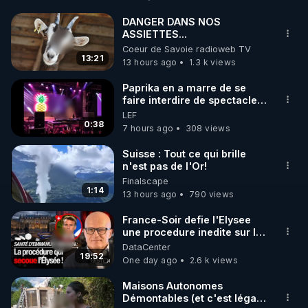
http://rgnr.li/facebook
DANGER DANS NOS
ASSIETTES...
🌱 INSTAGRAM

Coeur de Savoie radioweb TV
13:21
13 hours ago
1.3 k views
https://www.instagram.com/rdlr_thierrycasasnovas/
http://rgnr.li/instagram
Paprika en a marre de se
faire interdire de spectacle.
Elle décide donc de devenir
LEF
🌱 LA NEWSLETTER

DJ !
0:38
7 hours ago
308 views
Pour ne pas rater l’actualité RGNR (stages, 
Suisse : Tout ce qui brille
n'est pas de l'Or!
http://rgnr.li/news
Finalscape
1:14
13 hours ago
790 views
🌱 VIDÉOS NON CENSURÉES SUR ODYSEE 

Toutes les vidéos Youtube sont aussi sur la 
France-Soir defie l'Elysee
une procedure inedite sur la
sante du president - Nexus
DataCenter
http://rgnr.li/odysee
19:52
One day ago
2.6 k views
🌱 LES STAGES EN PRÉSENTIEL

Maisons Autonomes
Démontables (et c'est légal).