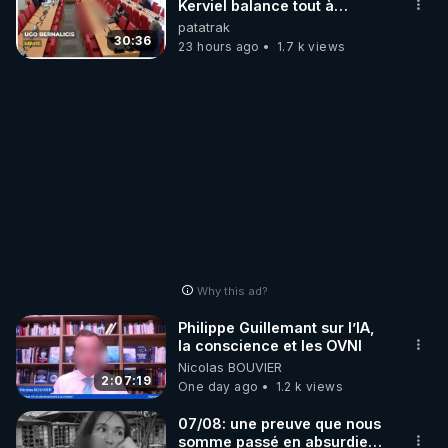
Kerviel balance tout à
l'Assemblée !
patatrak
30:36
23 hours ago
1.7 k views
Why this ad?
Philippe Guillemant sur l’IA,
la conscience et les OVNI
Nicolas BOUVIER
2:07:19
One day ago
1.2 k views
07/08: une preuve que nous
somme passé en absurdie