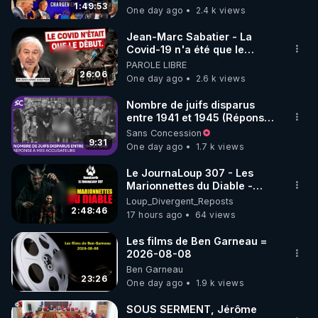
1:49:53
One day ago
2.4 k views
code : REGENERE10

Jean-Marc Sabatier - La
▶ 30 jours gratuit sur l’application de méditation et 
Covid-19 n'a été que le
début - L'ARNm & l'ARNm-aa
PAROLE LIBRE
de bien-être ENVOL :

jusqu où auront-t-il ?
26:06
One day ago
2.6 k views
Rendez-vous sur 
https://www.envol.app/code
 avec 
le code : REGENERE
Nombre de juifs disparus
entre 1941 et 1945 (Réponse
à mes accusateurs)
Sans Concession
9:31
One day ago
1.7 k views
Le JournaLoup 307 - Les
Marionnettes du Diable -
Loup Divergent 2026.08.07
Loup_Divergent_Reposts
2:48:46
17 hours ago
64 views
Les films de Ben Garneau =
2026-08-08
Ben Garneau
23:26
One day ago
1.9 k views
SOUS SERMENT, Jérôme