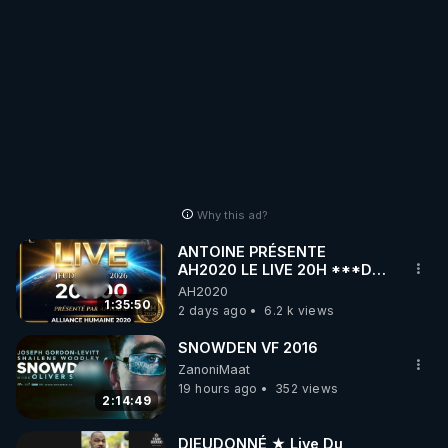
Why this ad?
ANTOINE PRÉSENTE
AH2020 LE LIVE 20H ***DU
06/08/2026***
AH2020
1:35:50
2 days ago
6.2 k views
SNOWDEN VF 2016
ZanoniMaat
19 hours ago
352 views
2:14:49
DIEUDONNÉ ★ Live Du