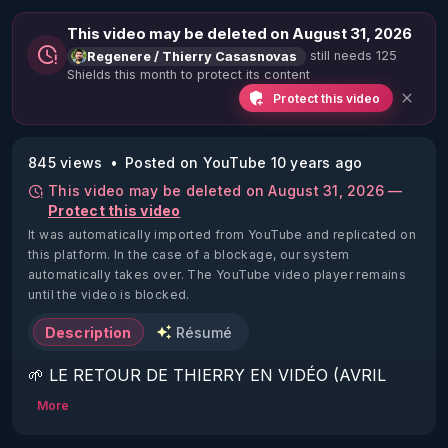
This video may be deleted on August 31, 2026
still needs 125
Regenere / Thierry Casasnovas
Shields this month to protect its content
Protect this video
845 views
Posted on YouTube 10 years ago
This video may be deleted on August 31, 2026 —
Protect this video
It was automatically imported from YouTube and replicated on
this platform.
In the case of a blockage, our system
automatically takes over. The YouTube video player remains
until the video is blocked.
Description
Résumé
🌱 LE RETOUR DE THIERRY EN VIDÉO (AVRIL 
2022)!

More
Découvrez la saison 2 des vidéos sur le nouveau 