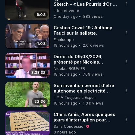
Sketch – « Les Pourris d’Or »
🌱 INSTAGRAM

🏆💰**
Infos et vérité
6:08
One day ago
883 views
https://www.instagram.com/rdlr_thierrycasasnovas/
http://rgnr.li/instagram
Gestion Covid-19 : Anthony
Fauci sur la sellette.
Finalscape
🌱 LA NEWSLETTER

1:08
19 hours ago
2.0 k views
Pour ne pas rater l’actualité RGNR (stages, 
Direct du 09/08/2026,
présenté par Nicolas
http://rgnr.li/news
BOUVIER
Nicolas BOUVIER
3:33:32
18 hours ago
769 views
🌱 VIDÉOS NON CENSURÉES SUR ODYSEE 

Toutes les vidéos Youtube sont aussi sur la 
Son invention permet d'être
autonome en électricité
avec un simple ruisseau
Il Y A Toujours L'Espoir
http://rgnr.li/odysee
22:36
18 hours ago
1.3 k views
🌱 LES STAGES EN PRÉSENTIEL

Chers Amis, Après quelques
jours d’interruption pour
clarifier ma position
Sans Concession
http://rgnr.li/stages
concernant le nombre de
3 hours ago