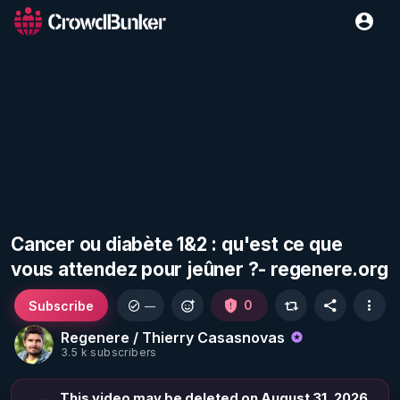
Cancer ou diabète 1&2 : qu'est ce que
vous attendez pour jeûner ?- regenere.org
Subscribe
0
—
Regenere / Thierry Casasnovas
3.5 k subscribers
This video may be deleted on August 31, 2026