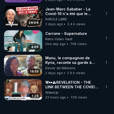
Jean-Marc Sabatier - La
Covid-19 n'a été que le
début - L'ARNm & l'ARNm-aa
PAROLE LIBRE
jusqu où auront-t-il ?
26:06
2 days ago
3.4 k views
Cerrone - Supernature
Retro Video Vault
One day ago
708 views
4:05
Manu, le compagnon de
Kyria, raconte sa garde à
vue musclée. PARTAGEZ!
Devoir de Mémoire
16:55
2 days ago
2.9 k views
🚨👀⚠️REVELATION - THE
LINK BETWEEN THE COVID
VACCINE AND CANCER -LIEN
WakeUp
VACCIN COVID ET CANCER
1:26
23 hours ago
739 views