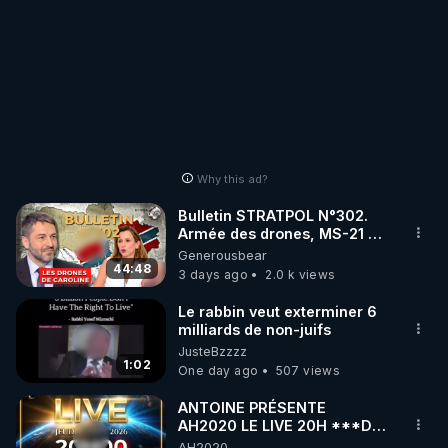
Why this ad?
Bulletin STRATPOL N°302.
Armée des drones, MS-21 en
série, missiles coréens.
Generousbear
07.08.2026.
44:48
3 days ago
2.0 k views
Le rabbin veut exterminer 6
milliards de non-juifs
JusteBzzzz
1:02
One day ago
507 views
ANTOINE PRÉSENTE
AH2020 LE LIVE 20H ***DU
06/08/2026***
AH2020