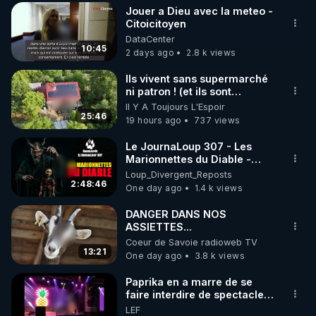
où je résidais alors, je
Jouer a Dieu avec la meteo -
diffusais un tract que j’avais
▶ 30 jours gratuit sur l’application de méditation et 
Citoicitoyen
moi-même rédigé, intitulé:
DataCenter
de bien-être ENVOL :

"La vérité, enfin." L’adresse
10:45
2 days ago
2.8 k views
postale de mon association y
Rendez-vous sur 
https://www.envol.app/code
 avec 
était imprimée, afin que le
le code : REGENERE
Ils vivent sans supermarché
public puisse se renseigner
ni patron ! (et ils sont
davantage. Résultat: une
heureux)
demande et deux lettres
Il Y A Toujours L'Espoir
25:46
d’injures pour plusieurs
19 hours ago
737 views
milliers de tracts distribués.
En 1990, la loi Gayssot fut
Le JournaLoup 307 - Les
promulguée. Le professeur
Marionnettes du Diable -
Faurisson me dit: "Le texte
Loup Divergent 2026.08.07
Loup_Divergent_Reposts
sanctionne la contestation
2:48:46
One day ago
1.4 k views
de crimes contre l’humanité
‘qui ont été commis’. C’est
DANGER DANS NOS
une aubaine pour nous, car
ASSIETTES...
pour nous condamner, les
Coeur de Savoie radioweb TV
juges devront prouver que
13:21
One day ago
3.8 k views
les crimes contestés ont
bien été commis. En
Paprika en a marre de se
conséquence, le débat
faire interdire de spectacle.
historique qu’on nous refuse
Elle décide donc de devenir
dans les médias se
LEF