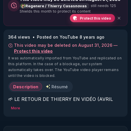
still needs 125
Regenere / Thierry Casasnovas
Shields this month to protect its content
Protect this video
364 views
Posted on YouTube 8 years ago
This video may be deleted on August 31, 2026 —
Protect this video
It was automatically imported from YouTube and replicated on
this platform.
In the case of a blockage, our system
automatically takes over. The YouTube video player remains
until the video is blocked.
Description
Résumé
🌱 LE RETOUR DE THIERRY EN VIDÉO (AVRIL 
2022)!

More
Découvrez la saison 2 des vidéos sur le nouveau 
https://www.rgnr.fr/presentation.html