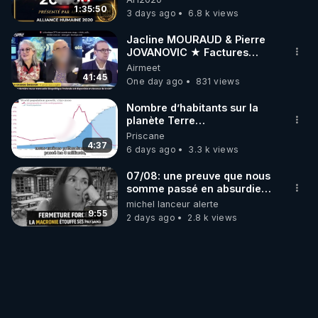
1:35:50
3 days ago
6.8 k views
Jacline MOURAUD & Pierre
JOVANOVIC ★ Factures
Impayées : Où Est Passé Le
Airmeet
Pognon ?
41:45
One day ago
831 views
Nombre d’habitants sur la
planète Terre…
Priscane
4:37
6 days ago
3.3 k views
07/08: une preuve que nous
somme passé en absurdie
une dictature qui veut faire
michel lanceur alerte
taire ses opposant !
9:55
2 days ago
2.8 k views