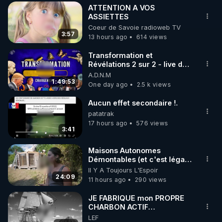
ATTENTION A VOS
▶ 30 jours gratuit sur l’application de méditation et 
ASSIETTES
Coeur de Savoie radioweb TV
de bien-être ENVOL :

3:57
13 hours ago
614 views
Rendez-vous sur 
https://www.envol.app/code
 avec 
le code : REGENERE
Transformation et
Révélations 2 sur 2 - live du
07/08/26
A.D.N.M
1:49:53
One day ago
2.5 k views
Aucun effet secondaire !.
patatrak
17 hours ago
576 views
3:41
Maisons Autonomes
Démontables (et c'est légal).
Visite éco village en
Il Y A Toujours L'Espoir
Bretagne
24:09
11 hours ago
290 views
JE FABRIQUE mon PROPRE
CHARBON ACTIF
GRATUITEMENT pour
LEF