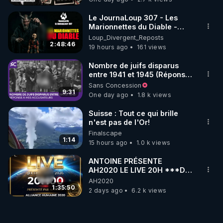
Le JournaLoup 307 - Les
Marionnettes du Diable -
Loup Divergent 2026.08.07
Loup_Divergent_Reposts
2:48:46
19 hours ago
161 views
Nombre de juifs disparus
entre 1941 et 1945 (Réponse
à mes accusateurs)
Sans Concession
9:31
One day ago
1.8 k views
Suisse : Tout ce qui brille
n'est pas de l'Or!
Finalscape
1:14
15 hours ago
1.0 k views
ANTOINE PRÉSENTE
AH2020 LE LIVE 20H ***DU
06/08/2026***
AH2020
1:35:50
2 days ago
6.2 k views