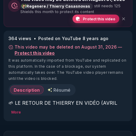
still needs 125
Regenere / Thierry Casasnovas
Shields this month to protect its content
Protect this video
364 views
Posted on YouTube 8 years ago
This video may be deleted on August 31, 2026 —
Protect this video
It was automatically imported from YouTube and replicated on
this platform.
In the case of a blockage, our system
automatically takes over. The YouTube video player remains
until the video is blocked.
Description
Résumé
🌱 LE RETOUR DE THIERRY EN VIDÉO (AVRIL 
2022)!

More
Découvrez la saison 2 des vidéos sur le nouveau 
https://www.rgnr.fr/presentation.html