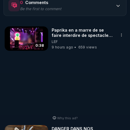
0
Comments
Be the first to comment
🌱 LE MAGAZINE RÉGÉNÈRE 

http://rgnr.li/ymag
Paprika en a marre de se
faire interdire de spectacle.
🌱 LA BOUTIQUE DU MAGAZINE

Elle décide donc de devenir
LEF
Pour obtenir les anciens numéros que vous avez 
DJ !
0:38
9 hours ago
659 views
https://boutique.magazine-regenere.fr/
🌱 FIL TELEGRAM

Écoutez les podcasts gratuits de Thierry et les 
https://t.me/rgnr_fr
🌱 FACEBOOK

Why this ad?
http://rgnr.li/facebook
DANGER DANS NOS