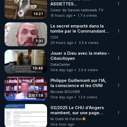
ASSIETTES...
🌱 INSTAGRAM

Coeur de Savoie radioweb TV
13:21
15 hours ago
1.7 k views
https://www.instagram.com/rdlr_thierrycasasnovas/
http://rgnr.li/instagram
Le secret emporté dans la
tombe par le Commandant
Cousteau le 25 juin 1997
CCH
🌱 LA NEWSLETTER

7:31
20 hours ago
3.5 k views
Pour ne pas rater l’actualité RGNR (stages, 
Jouer a Dieu avec la meteo -
Citoicitoyen
http://rgnr.li/news
DataCenter
10:45
One day ago
2.0 k views
🌱 VIDÉOS NON CENSURÉES SUR ODYSEE 

Toutes les vidéos Youtube sont aussi sur la 
Philippe Guillemant sur l’IA,
la conscience et les OVNI
Nicolas BOUVIER
http://rgnr.li/odysee
2:07:19
One day ago
1.2 k views
🌱 LES STAGES EN PRÉSENTIEL

03/2025 Le CHU d'Angers
maintient, sur une page
mise à jour, ses consignes
Ni Oubli Ni Pardon
http://rgnr.li/stages
sanitaires Covid en
One hour ago