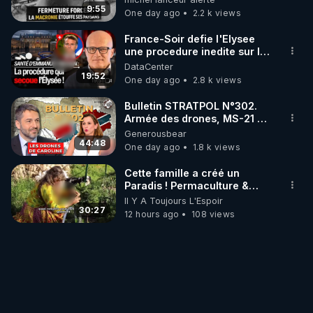
taire ses opposant !
9:55
One day ago
2.2 k views
France-Soir defie l'Elysee
une procedure inedite sur la
sante du president - Nexus
DataCenter
19:52
One day ago
2.8 k views
Bulletin STRATPOL N°302.
Armée des drones, MS-21 en
série, missiles coréens.
Generousbear
07.08.2026.
44:48
One day ago
1.8 k views
Cette famille a créé un
Paradis ! Permaculture &
Autonomie
Il Y A Toujours L'Espoir
30:27
12 hours ago
108 views