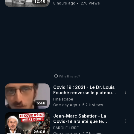
Purifier mon EAU
12:46
8 hours ago
270 views
Why this ad?
Covid 19 : 2021 - Le Dr. Louis
Fouché renverse le plateau
de CNews !
Finalscape
5:48
One day ago
5.2 k views
Jean-Marc Sabatier - La
Covid-19 n'a été que le
début - L'ARNm & l'ARNm-aa
PAROLE LIBRE
jusqu où auront-t-il ?
26:06
One day ago
2.7 k views