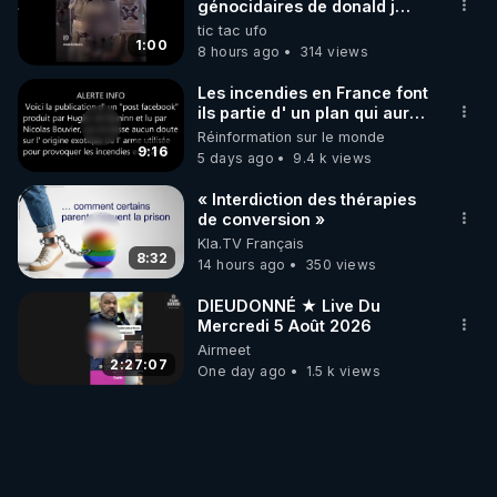
génocidaires de donald j
trump et ses supporters
tic tac ufo
trumpistes 424et 666.
1:00
8 hours ago
314 views
Les incendies en France font
ils partie d' un plan qui aurait
débuté le 11 septembre 2001
Réinformation sur le monde
?
9:16
5 days ago
9.4 k views
« Interdiction des thérapies
de conversion »
Kla.TV Français
8:32
14 hours ago
350 views
DIEUDONNÉ ★ Live Du
Mercredi 5 Août 2026
Airmeet
2:27:07
One day ago
1.5 k views