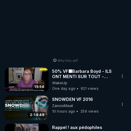
Why this ad?
50% VF🟩Barbara Boyd - ILS
ONT MENTI SUR TOUT -
Jocelyne Traduction
WakeUp
15:56
One day ago
921 views
SNOWDEN VF 2016
ZanoniMaat
10 hours ago
256 views
2:14:49
Rappel ! aux pédophiles