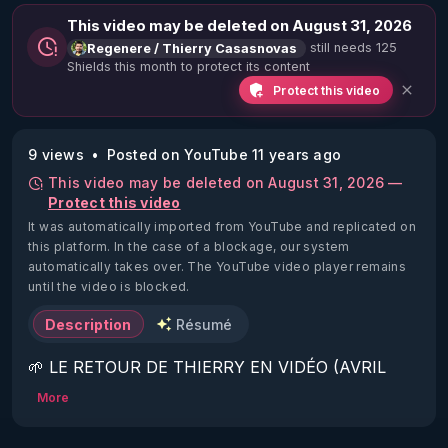
This video may be deleted on August 31, 2026
still needs 125
Regenere / Thierry Casasnovas
Shields this month to protect its content
Protect this video
9 views
Posted on YouTube 11 years ago
This video may be deleted on August 31, 2026 —
Protect this video
It was automatically imported from YouTube and replicated on
this platform.
In the case of a blockage, our system
automatically takes over. The YouTube video player remains
until the video is blocked.
Description
Résumé
🌱 LE RETOUR DE THIERRY EN VIDÉO (AVRIL 
2022)!

More
Découvrez la saison 2 des vidéos sur le nouveau 