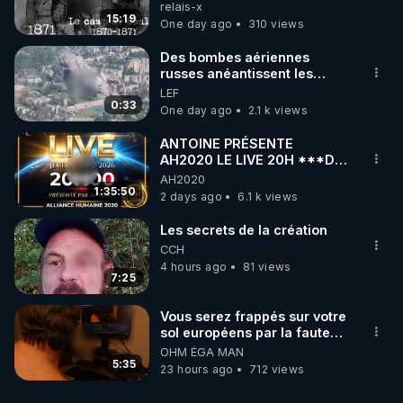
les frères de la truelle
relais-x
15:19
One day ago
310 views
Des bombes aériennes
russes anéantissent les
centres de contrôle de
LEF
drones de 3 brigades
0:33
One day ago
2.1 k views
ukrainienne
ANTOINE PRÉSENTE
AH2020 LE LIVE 20H ***DU
06/08/2026***
AH2020
1:35:50
2 days ago
6.1 k views
Les secrets de la création
CCH
4 hours ago
81 views
7:25
Vous serez frappés sur votre
sol européens par la faute
des dirigeants qui s'en
OHM ÉGA MAN
mettent dans le nez
5:35
23 hours ago
712 views