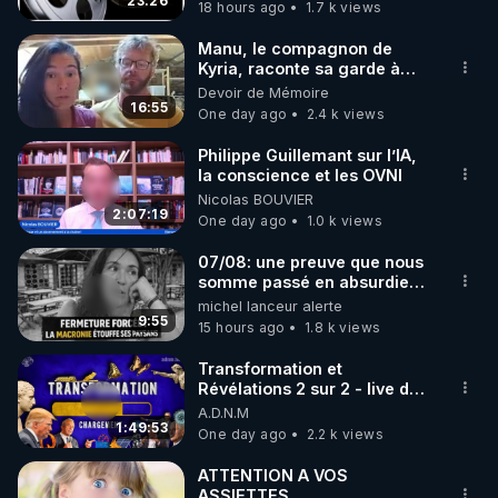
23:26
18 hours ago
1.7 k views
code : REGENERE10

Manu, le compagnon de
▶ 30 jours gratuit sur l’application de méditation et 
Kyria, raconte sa garde à
vue musclée. PARTAGEZ!
Devoir de Mémoire
de bien-être ENVOL :

16:55
One day ago
2.4 k views
Rendez-vous sur 
https://www.envol.app/code
 avec 
le code : REGENERE
Philippe Guillemant sur l’IA,
la conscience et les OVNI
Nicolas BOUVIER
2:07:19
One day ago
1.0 k views
07/08: une preuve que nous
somme passé en absurdie
une dictature qui veut faire
michel lanceur alerte
taire ses opposant !
9:55
15 hours ago
1.8 k views
Transformation et
Révélations 2 sur 2 - live du
07/08/26
A.D.N.M
1:49:53
One day ago
2.2 k views
ATTENTION A VOS
ASSIETTES