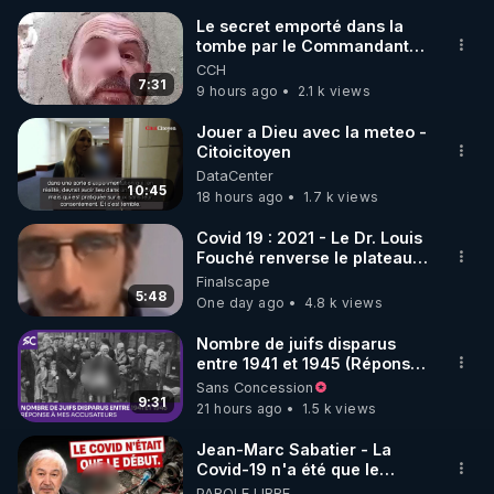
Le secret emporté dans la
tombe par le Commandant
🌱 INSTAGRAM

Cousteau le 25 juin 1997
CCH
7:31
9 hours ago
2.1 k views
https://www.instagram.com/rdlr_thierrycasasnovas/
http://rgnr.li/instagram
Jouer a Dieu avec la meteo -
Citoicitoyen
DataCenter
🌱 LA NEWSLETTER

10:45
18 hours ago
1.7 k views
Pour ne pas rater l’actualité RGNR (stages, 
Covid 19 : 2021 - Le Dr. Louis
Fouché renverse le plateau
http://rgnr.li/news
de CNews !
Finalscape
5:48
One day ago
4.8 k views
🌱 VIDÉOS NON CENSURÉES SUR ODYSEE 

Toutes les vidéos Youtube sont aussi sur la 
Nombre de juifs disparus
entre 1941 et 1945 (Réponse
à mes accusateurs)
Sans Concession
http://rgnr.li/odysee
9:31
21 hours ago
1.5 k views
🌱 LES STAGES EN PRÉSENTIEL

Jean-Marc Sabatier - La
Covid-19 n'a été que le
début - L'ARNm & l'ARNm-aa
PAROLE LIBRE