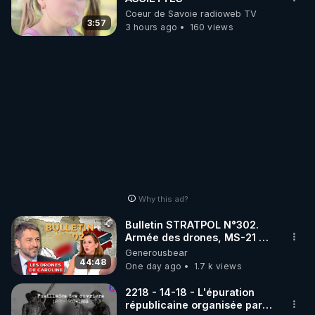
Coeur de Savoie radioweb TV
3:57
3 hours ago
160 views
Why this ad?
Bulletin STRATPOL N°302.
Armée des drones, MS-21 en
série, missiles coréens.
Generousbear
07.08.2026.
44:48
One day ago
1.7 k views
2218 - 14-18 - L'épuration
républicaine organisée par