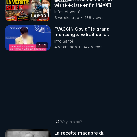
vérité éclate enfin ! 🚨📢💥
Infos et vérité
1:09:00
3 weeks ago
138 views
"VACCIN Covid" le grand
mensonge. Extrait de la
conférence de presse du
Info Santé
19/10/22 Parlement
7:19
4 years ago
347 views
Européen.
Why this ad?
La recette macabre du