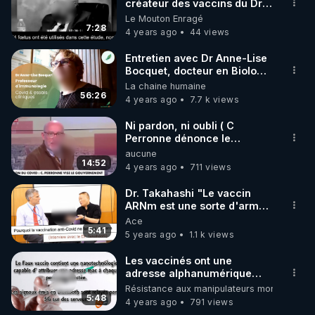
créateur des vaccins du Dr
Stanley Plotkin
Le Mouton Enragé
7:28
4 years ago
44 views
Entretien avec Dr Anne-Lise
Bocquet, docteur en Biologie
Santé, professeur
La chaine humaine
d'hématologie/immunologie
56:26
4 years ago
7.7 k views
Ni pardon, ni oubli ( C
Perronne dénonce le
mensonge Covid et le
aucune
Gouvernement)
14:52
4 years ago
711 views
Dr. Takahashi "Le vaccin
ARNm est une sorte d'arme
biologique très dangereuse"
Ace
5:41
5 years ago
1.1 k views
Les vaccinés ont une
adresse alphanumérique
captable par bluetooth.
Résistance aux manipulateurs mondialistes
5:48
4 years ago
791 views