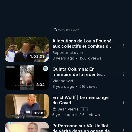
Why this ad?
Allocutions de Louis Fouché
aux collectifs et comités de
soutien.
Reporter citoyen
1:02:39
3 years ago
15.6 k views
Quinta Columna: En
mémoire de la récente
disparition du Dr Martinelli.
Videocovid
(mort suspecte)
8:34
3 years ago
516 views
Ernst Wolff | Le mensonge
du Covid
😎 Jean Pierre 🇫🇷
36:39
5 years ago
3.5 k views
Pr Perronne sur VA. Un îlot
de vérité dans un océan de