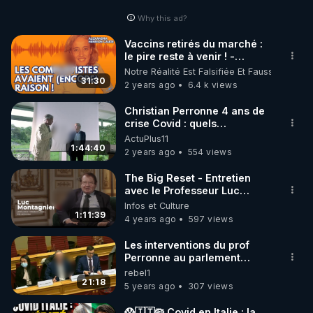
Why this ad?
Vaccins retirés du marché :
le pire reste à venir ! -
Alexandra Henrion Caude
Notre Réalité Est Falsifiée Et Fausse
31:30
2 years ago
6.4 k views
Christian Perronne 4 ans de
crise Covid : quels
enseignements ?
ActuPlus11
1:44:40
2 years ago
554 views
The Big Reset - Entretien
avec le Professeur Luc
Montagnier
Infos et Culture
1:11:39
4 years ago
597 views
Les interventions du prof
Perronne au parlement
luxembourgeois
rebel1
21:18
5 years ago
307 views
😱🇮🇹🦠 Covid en Italie : la