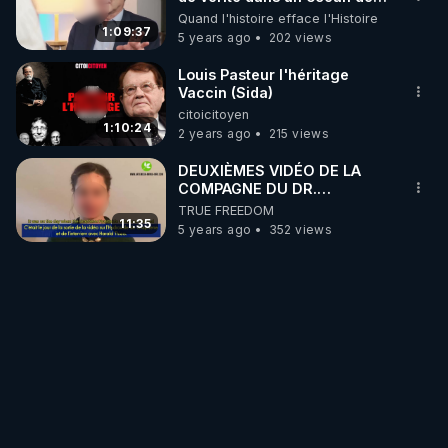
corruption
Quand l'histoire efface l'Histoire
1:09:37
5 years ago
202 views
Louis Pasteur l'héritage
Vaccin (Sida)
citoicitoyen
1:10:24
2 years ago
215 views
DEUXIÈMES VIDÉO DE LA
COMPAGNE DU DR.
ANDREAS NOACK
TRUE FREEDOM
11:35
5 years ago
352 views