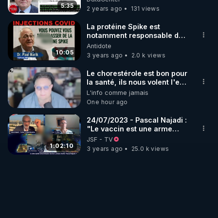
prevenu
5:35
2 years ago
131 views
La protéine Spike est
notamment responsable des
Turbo-Cancers !
Antidote
10:05
3 years ago
2.0 k views
Le chorestérole est bon pour
la santé, ils nous volent l'eau
! 😒🤢😡
L'info comme jamais
https://odysee.com/@anonyme:d3/C
One hour ago
24/07/2023 - Pascal Najadi :
"Le vaccin est une arme
biologique, un crime contre
JSF - TV
l'humanité."
1:02:10
3 years ago
25.0 k views