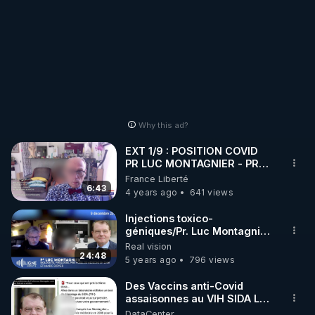
Why this ad?
EXT 1/9 : POSITION COVID
PR LUC MONTAGNIER - PR
MARC HENRY "L'EAU : LA
France Liberté
MEDECINE DU FUTUR,
6:43
4 years ago
641 views
PHYSIQUE"
Injections toxico-
géniques/Pr. Luc Montagnier
et Marc Doyer /Effets
Real vision
secondaires et dangers
24:48
5 years ago
796 views
Des Vaccins anti-Covid
assaisonnes au VIH SIDA Le
Prof Montagnier nous avait
DataCenter