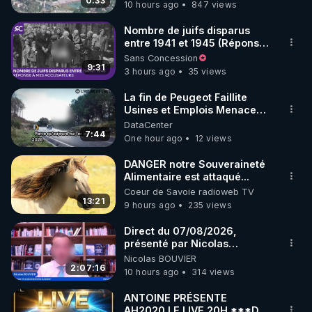
drones de 3 brigades
0:33
10 hours ago
847 views
code : REGENERE10

ukrainienne
Nombre de juifs disparus
▶ 30 jours gratuit sur l’application de méditation et 
entre 1941 et 1945 (Réponse
à mes accusateurs)
Sans Concession
de bien-être ENVOL :

9:31
3 hours ago
35 views
Rendez-vous sur 
https://www.envol.app/code
 avec 
le code : REGENERE
La fin de Peugeot Faillite
Usines et Emplois Menacees
- L'heure de l'auto
DataCenter
7:44
One hour ago
12 views
DANGER notre Souveraineté
Alimentaire est attaqué...
Coeur de Savoie radioweb TV
13:21
9 hours ago
235 views
Direct du 07/08/2026,
présenté par Nicolas
BOUVIER
Nicolas BOUVIER
2:07:16
10 hours ago
314 views
ANTOINE PRÉSENTE
AH2020 LE LIVE 20H ***DU