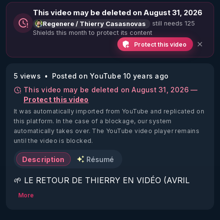
This video may be deleted on August 31, 2026
still needs 125
Regenere / Thierry Casasnovas
Shields this month to protect its content
Protect this video
5 views
Posted on YouTube 10 years ago
This video may be deleted on August 31, 2026 —
Protect this video
It was automatically imported from YouTube and replicated on
this platform.
In the case of a blockage, our system
automatically takes over. The YouTube video player remains
until the video is blocked.
Description
Résumé
🌱 LE RETOUR DE THIERRY EN VIDÉO (AVRIL 
2022)!

More
Découvrez la saison 2 des vidéos sur le nouveau 