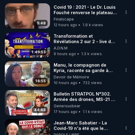
Covid 19 : 2021 - Le Dr. Louis
Fouché renverse le plateau
🌱 INSTAGRAM

de CNews !
Finalscape
5:48
12 hours ago
1.9 k views
https://www.instagram.com/rdlr_thierrycasasnovas/
http://rgnr.li/instagram
Transformation et
Révélations 2 sur 2 - live du
07/08/26
A.D.N.M
🌱 LA NEWSLETTER

1:49:53
9 hours ago
1.3 k views
Pour ne pas rater l’actualité RGNR (stages, 
Manu, le compagnon de
Kyria, raconte sa garde à
http://rgnr.li/news
vue musclée. PARTAGEZ!
Devoir de Mémoire
16:55
10 hours ago
722 views
🌱 VIDÉOS NON CENSURÉES SUR ODYSEE 

Toutes les vidéos Youtube sont aussi sur la 
Bulletin STRATPOL N°302.
Armée des drones, MS-21 en
série, missiles coréens.
Generousbear
http://rgnr.li/odysee
07.08.2026.
44:48
17 hours ago
1.1 k views
🌱 LES STAGES EN PRÉSENTIEL

Jean-Marc Sabatier - La
Covid-19 n'a été que le
début - L'ARN messager
PAROLE LIBRE