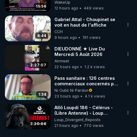
Jocelyne Traduction
WakeUp
15:56
12 hours ago
449 views
Gabriel Attal - Choupinet se
voit en haut de l'affiche
CCH
6:44
9 hours ago
191 views
DIEUDONNÉ ★ Live Du
Mercredi 5 Août 2026
Airmeet
2:27:07
22 hours ago
1.2 k views
Pass sanitaire : 126 centres
commerciaux concernés par
l'obligation dans toute la
Ni Oubli Ni Pardon
France
1:34
23 hours ago
4.1 k views
Allô Loupdi 186 - Célérus -
(Libre Antenne) - Loup
Divergent 2026.08.06
Loup_Divergent_Reposts
3:20:08
21 hours ago
770 views