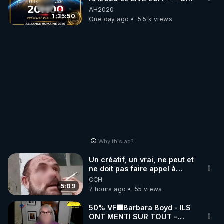
06/08/2026***
AH2020
1:35:50
One day ago
5.5 k views
Why this ad?
Un créatif, un vrai, ne peut et
ne doit pas faire appel à
l'intelligence artificielle
CCH
5:09
7 hours ago
55 views
50% VF🟩Barbara Boyd - ILS
ONT MENTI SUR TOUT -