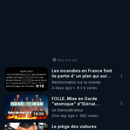
Why this ad?
Les incendies en France font
ils partie d' un plan qui aurait
débuté le 11 septembre 2001
Réinformation sur le monde
?
9:16
4 days ago
9.2 k views
FOLLE..Mise en Garde
"atomique" d'1Sérial
Lanceur d'ALERTES
Un Démodérateur
combinant
14:30
One day ago
582 views
"Théories"&"Faits
Accomplis"
Le piège des voitures