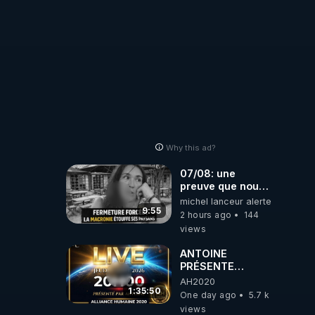
ukrainienne
Why this ad?
07/08: une
preuve que nous
somme passé en
michel lanceur alerte
absurdie une
9:55
2 hours ago
144
dictature qui veut
views
faire taire ses
opposant !
ANTOINE
PRÉSENTE
AH2020 LE LIVE
AH2020
20H ***DU
1:35:50
One day ago
5.7 k
06/08/2026***
views