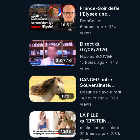
France-Soir defie
l'Elysee une
procedure inedite
DataCenter
sur la sante du
19:52
6 hours ago
324
president - Nexus
views
Direct du
07/08/2026,
présenté par
Nicolas BOUVIER
Nicolas BOUVIER
2:07:16
15 hours ago
443
views
DANGER notre
Souveraineté
Alimentaire est
Coeur de Savoie radioweb TV
attaqué...
13:21
14 hours ago
339
views
LA FILLE
qu'EPSTEIN
VOULAIT CACHER
michel lanceur alerte
13:50
20 hours ago
2.8 k
views