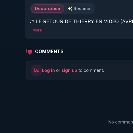
Description
Résumé
🌱 LE RETOUR DE THIERRY EN VIDÉO (AVRIL
More
https://www.rgnr.fr/presentation.html
🌱 LE MAGAZINE RÉGÉNÈRE 

COMMENTS
http://rgnr.li/ymag
Log in
or
sign up
to comment.
🌱 LA BOUTIQUE DU MAGAZINE

https://boutique.magazine-regenere.fr/
🌱 FIL TELEGRAM

https://t.me/rgnr_fr
No comments