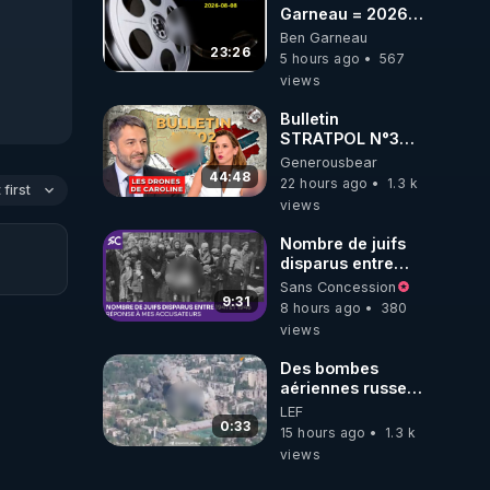
Garneau = 2026-
08-08
Ben Garneau
23:26
5 hours ago
567
views
Bulletin
STRATPOL N°302.
Armée des
Generousbear
drones, MS-21 en
44:48
22 hours ago
1.3 k
first
série, missiles
views
coréens.
07.08.2026.
Nombre de juifs
disparus entre
1941 et 1945
Sans Concession
(Réponse à mes
9:31
8 hours ago
380
accusateurs)
views
Des bombes
aériennes russes
anéantissent les
LEF
centres de
0:33
15 hours ago
1.3 k
contrôle de
views
drones de 3
brigades