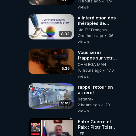
11 hours ago
174
6/08/2026
views
PARTAGEZ !
« Interdiction des
thérapies de
conversion »
Kla.TV Français
8:32
One hour ago
36
views
Vous serez
frappés sur votre
sol européens par
OHM ÉGA MAN
la faute des
5:35
10 hours ago
176
dirigeants qui
views
s'en mettent dans
le nez
rappel retour en
arriere!
patatrak
5:49
2 hours ago
20
views
Entre Guerre et
Paix : Piotr Tolstoi
remet l'otan à sa
LEF