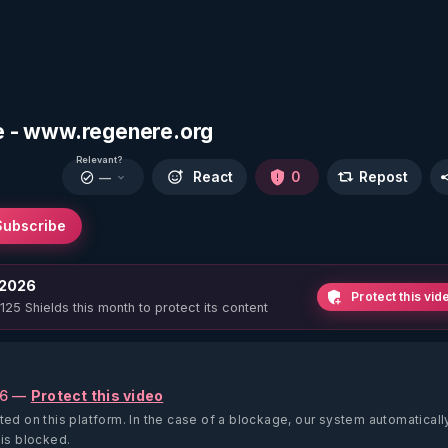
ipe - www.regenere.org
Relevant?
React
0
Repost
—
Subscribe
 2026
Protect this vid
 125 Shields this month to protect its content
26 —
Protect this video
ted on this platform.
In the case of a blockage, our system automaticall
 is blocked.