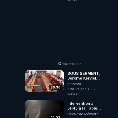
Why this ad?
SOUS SERMENT,
Jérôme Kerviel
balance tout à
patatrak
l'Assemblée !
30:36
2 hours ago
82
views
Intervention à
5H45 à la Table
de Gaya, chez
Devoir de Mémoire
Kyria et Manu.
11:07