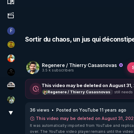
Science, history & spirituality
Culture, media & entertainment
F
Finalscape
Sortir du chaos, un jus qui déconst
CDS pour TOUS
L'autre son de cloche
Regenere / Thierry Casasnovas
3.5 k subscribers
La vérité
This video may be deleted on August 31,
HYM.MEDIA
still needs
Regenere / Thierry Casasnovas
Sonmi-877
36 views
Posted on YouTube 11 years ago
▼
View More
This video may be deleted on August 31, 20
It was automatically imported from YouTube and replica
over. The YouTube video player remains until the video