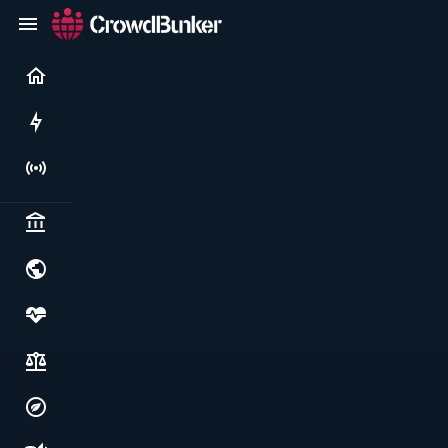
Current
Rushes
Live
Politics & institutions
World & geopolitics
Health, food & wellbeing
Society, justice & freedoms
Economy, environment & technology