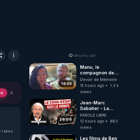
Why this ad?
Manu, le
compagnon de
Kyria, raconte sa
Devoir de Mémoire
garde à vue
16:55
15 hours ago
1.3 k
musclée.
views
eo
PARTAGEZ!
Jean-Marc
Sabatier - La
Covid-19 n'a été
PAROLE LIBRE
que le début -
26:06
12 hours ago
883
L'ARNm &
views
l'ARNm-aa jusqu
y takes
où auront-t-il ?
Les films de Ben