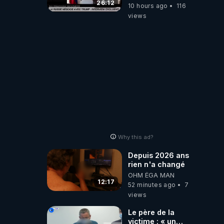
place - Interview
26:12
10 hours ago
116
exclusif
views
Why this ad?
Depuis 2026 ans
rien n'a changé
OHM ÉGA MAN
12:17
52 minutes ago
7
views
Le père de la
victime : « un