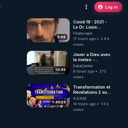
Log in
Covid 19 : 2021 -
Le Dr. Louis
Fouché renverse
Finalscape
le plateau de
5:48
17 hours ago
2.8 k
CNews !
views
Jouer a Dieu avec
la meteo -
Citoicitoyen
DataCenter
10:45
6 hours ago
273
views
Transformation et
Révélations 2 sur
2 - live du
A.D.N.M
07/08/26
1:49:53
14 hours ago
1.6 k
views