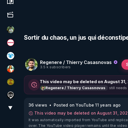
Science, history & spirituality
Culture, media & entertainment
Sonmi-877
Sortir du chaos, un jus qui déconst
Magazine Nexus
A.D.N.M
Regenere / Thierry Casasnovas
3.5 k subscribers
L'autre son de cloche
This video may be deleted on August 31,
CDS pour TOUS
still needs
Regenere / Thierry Casasnovas
Notre Réalité Est Falsifiée Et Fausse
36 views
Posted on YouTube 11 years ago
▼
View More
This video may be deleted on August 31, 20
It was automatically imported from YouTube and replica
over. The YouTube video player remains until the video