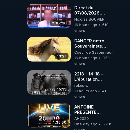
coréens.
07.08.2026.
Direct du
07/08/2026,
présenté par
Nicolas BOUVIER
Nicolas BOUVIER
2:07:16
16 hours ago
519
views
DANGER notre
Souveraineté
Alimentaire est
Coeur de Savoie radioweb TV
attaqué...
13:21
16 hours ago
379
views
2218 - 14-18 -
L'épuration
républicaine
relais-x
organisée par les
15:19
21 hours ago
41
frères de la
views
truelle
ANTOINE
PRÉSENTE
AH2020 LE LIVE
AH2020
20H ***DU
1:35:50
One day ago
5.7 k
06/08/2026***
views