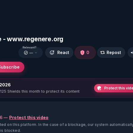
ipe - www.regenere.org
Relevant?
React
0
Repost
—
Subscribe
 2026
Protect this vid
 125 Shields this month to protect its content
26 —
Protect this video
ted on this platform.
In the case of a blockage, our system automaticall
 is blocked.