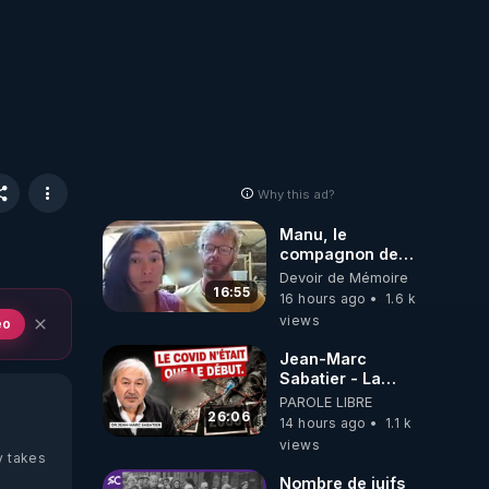
Why this ad?
Manu, le
compagnon de
Kyria, raconte sa
Devoir de Mémoire
garde à vue
16:55
16 hours ago
1.6 k
musclée.
views
eo
PARTAGEZ!
Jean-Marc
Sabatier - La
Covid-19 n'a été
PAROLE LIBRE
que le début -
26:06
14 hours ago
1.1 k
L'ARNm &
views
l'ARNm-aa jusqu
y takes
où auront-t-il ?
Nombre de juifs