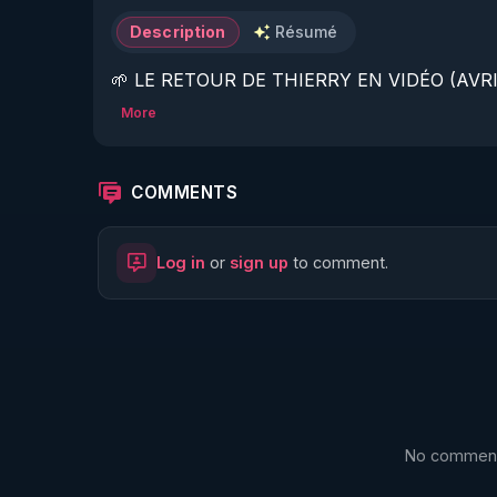
Description
Résumé
🌱 LE RETOUR DE THIERRY EN VIDÉO (AVRIL
More
https://www.rgnr.fr/presentation.html
🌱 LE MAGAZINE RÉGÉNÈRE 

COMMENTS
http://rgnr.li/ymag
Log in
or
sign up
to comment.
🌱 LA BOUTIQUE DU MAGAZINE

https://boutique.magazine-regenere.fr/
🌱 FIL TELEGRAM

https://t.me/rgnr_fr
No comments