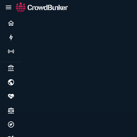
Current
Rushes
Live
Politics & institutions
World & geopolitics
Health, food & wellbeing
Society, justice & freedoms
Economy, environment & technology