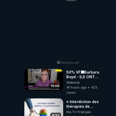
Why this ad?
50% VF🟩Barbara
Boyd - ILS ONT
MENTI SUR TOUT
WakeUp
-Jocelyne
15:56
18 hours ago
625
Traduction
views
« Interdiction des
thérapies de
conversion »
Kla.TV Français
8:32