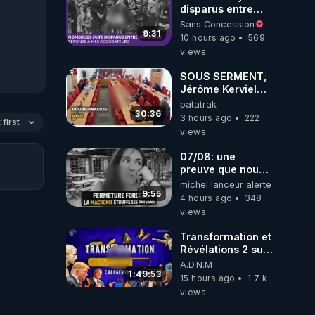
disparus entre
1941 et 1945
Sans Concession
(Réponse à mes
9:31
10 hours ago
569
accusateurs)
views
SOUS SERMENT,
Jérôme Kerviel
balance tout à
patatrak
l'Assemblée !
30:36
3 hours ago
222
first
views
07/08: une
preuve que nous
somme passé en
michel lanceur alerte
absurdie une
9:55
4 hours ago
348
dictature qui veut
views
faire taire ses
opposant !
Transformation et
Révélations 2 sur
2 - live du
A.D.N.M
07/08/26
1:49:53
15 hours ago
1.7 k
views