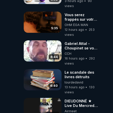
3 hours ago
90
views
Vous serez
frappés sur votre
sol européens par
OHM ÉGA MAN
la faute des
5:35
12 hours ago
253
dirigeants qui
views
s'en mettent dans
le nez
Gabriel Attal -
Choupinet se voit
en haut de
CCH
l'affiche
6:44
16 hours ago
292
views
Le scandale des
livres détruits
tourdedavid
6:40
13 hours ago
130
views
DIEUDONNÉ ★
Live Du Mercredi
5 Août 2026
Airmeet