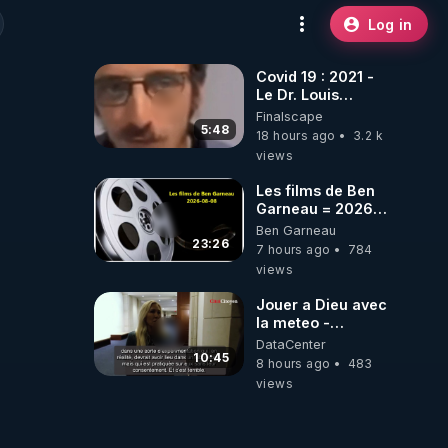
Log in
Covid 19 : 2021 -
Le Dr. Louis
Fouché renverse
Finalscape
le plateau de
5:48
18 hours ago
3.2 k
CNews !
views
Les films de Ben
Garneau = 2026-
08-08
Ben Garneau
23:26
7 hours ago
784
views
Jouer a Dieu avec
la meteo -
Citoicitoyen
DataCenter
10:45
8 hours ago
483
views