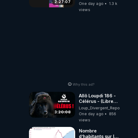
2:27:07
One day ago
1.3 k
views
Why this ad?
Allô Loupdi 186 -
Célérus - (Libre
Antenne) - Loup
Loup_Divergent_Reposts
Divergent
3:20:08
One day ago
856
2026.08.06
views
Nombre
d’habitants sur la