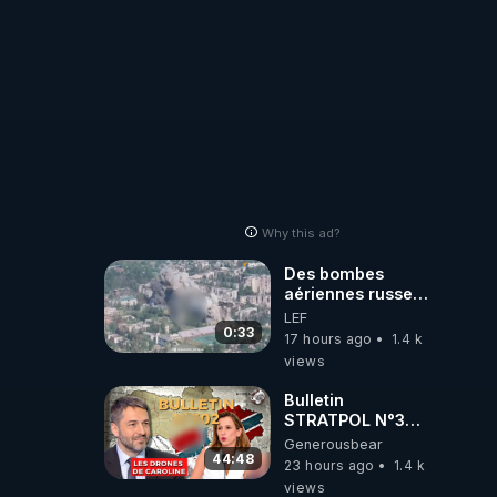
Why this ad?
Des bombes
aériennes russes
anéantissent les
LEF
centres de
0:33
17 hours ago
1.4 k
contrôle de
views
drones de 3
brigades
Bulletin
ukrainienne
STRATPOL N°302.
Armée des
Generousbear
drones, MS-21 en
44:48
23 hours ago
1.4 k
série, missiles
views