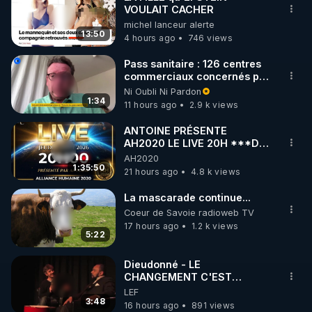
VOULAIT CACHER
🌱 INSTAGRAM

michel lanceur alerte
13:50
4 hours ago
746 views
https://www.instagram.com/rdlr_thierrycasasnovas/
http://rgnr.li/instagram
Pass sanitaire : 126 centres
commerciaux concernés par
l'obligation dans toute la
Ni Oubli Ni Pardon
🌱 LA NEWSLETTER

France
1:34
11 hours ago
2.9 k views
Pour ne pas rater l’actualité RGNR (stages, 
ANTOINE PRÉSENTE
AH2020 LE LIVE 20H ***DU
http://rgnr.li/news
06/08/2026***
AH2020
1:35:50
21 hours ago
4.8 k views
🌱 VIDÉOS NON CENSURÉES SUR ODYSEE 

Toutes les vidéos Youtube sont aussi sur la 
La mascarade continue...
Coeur de Savoie radioweb TV
17 hours ago
1.2 k views
http://rgnr.li/odysee
5:22
🌱 LES STAGES EN PRÉSENTIEL

Dieudonné - LE
CHANGEMENT C'EST
MAINTENANT
LEF
http://rgnr.li/stages
3:48
16 hours ago
891 views