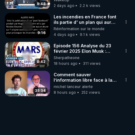
9:48
2 days ago
2.2 k views
Les incendies en France font
ils partie d' un plan qui aurait
débuté le 11 septembre 2001
Réinformation sur le monde
?
9:16
4 days ago
9.1 k views
Episode 156 Analyse du 23
février 2025 Elon Musk :
Houston , on a un problème !
Sherpatheone
8:42
18 hours ago
311 views
Comment sauver
l’information libre face à la
censure ? Interview avec
michel lanceur alerte
Alexis Poulin
35:34
8 hours ago
252 views