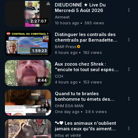
DIEUDONNÉ ★ Live Du
▶ 30 jours gratuit sur l’application de méditation et 
Mercredi 5 Août 2026
Airmeet
de bien-être ENVOL :

2:27:07
10 hours ago
595 views
Rendez-vous sur 
https://www.envol.app/code
 avec 
le code : REGENERE
Distinguer les contrails des
chemtrails par Bernadette
Bihin
BAM! Press
1:59:23
6 hours ago
192 views
Aux zozos chez Shrek :
"encule toi tout seul espèce
de mal polish"
CCH
8:44
4 hours ago
153 views
Quand tu te branles
bonhomme tu émets des
ondes ils ont juste omis de
OHM ÉGA MAN
t'expliquer
9:36
One day ago
3.6 k views
🐾💖 Les animaux n'oublient
jamais ceux qu'ils aiment…
🥹❤️
Infos et vérité