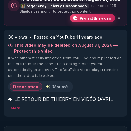
still needs 125
Regenere / Thierry Casasnovas
Shields this month to protect its content
Protect this video
36 views
Posted on YouTube 11 years ago
This video may be deleted on August 31, 2026 —
Protect this video
It was automatically imported from YouTube and replicated on
this platform.
In the case of a blockage, our system
automatically takes over. The YouTube video player remains
until the video is blocked.
Description
Résumé
🌱 LE RETOUR DE THIERRY EN VIDÉO (AVRIL 
2022)!

More
Découvrez la saison 2 des vidéos sur le nouveau 
https://www.rgnr.fr/presentation.html