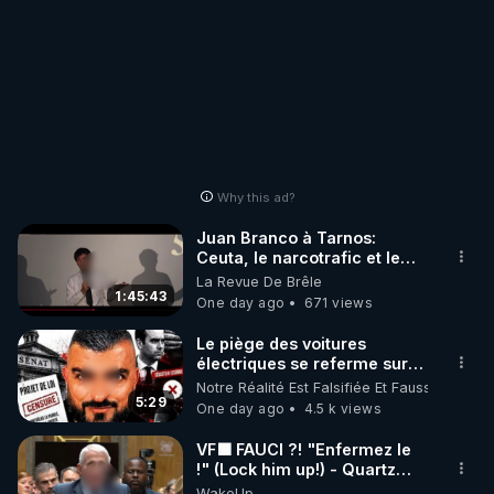
Why this ad?
Juan Branco à Tarnos:
Ceuta, le narcotrafic et le
pouvoir en France
La Revue De Brêle
1:45:43
One day ago
671 views
Le piège des voitures
électriques se referme sur
les usagers !
Notre Réalité Est Falsifiée Et Fausse
5:29
One day ago
4.5 k views
VF🟩 FAUCI ?! "Enfermez le
!" (Lock him up!) - Quartz
Traduction
WakeUp