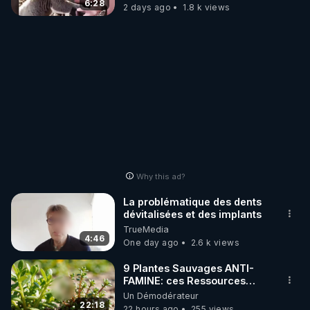
6:28
2 days ago
1.8 k views
Why this ad?
La problématique des dents
dévitalisées et des implants
TrueMedia
4:46
One day ago
2.6 k views
9 Plantes Sauvages ANTI-
FAMINE: ces Ressources
NUTRITIVES&MéDICINALES"gratuite
Un Démodérateur
JARDIN&des Haies
22:18
22 hours ago
255 views