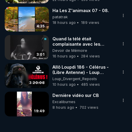
Ha Les Z'animaux 07 - 08.
patatrak
18 hours ago
189 views
4:35
Quand la télé était
complaisante avec les
pédophiles
Devoir de Mémoire
3:01
16 hours ago
284 views
Allô Loupdi 186 - Célérus -
(Libre Antenne) - Loup
Divergent 2026.08.06
Loup_Divergent_Reposts
3:20:08
10 hours ago
485 views
Dernière vidéo sur CB
Excaliburnes
8 hours ago
702 views
19:49