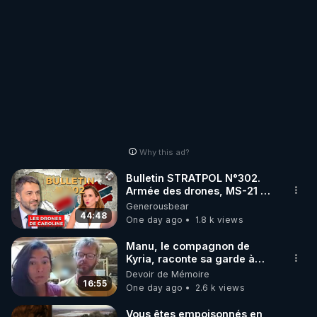
Why this ad?
Bulletin STRATPOL N°302.
Armée des drones, MS-21 en
série, missiles coréens.
Generousbear
07.08.2026.
44:48
One day ago
1.8 k views
Manu, le compagnon de
Kyria, raconte sa garde à
vue musclée. PARTAGEZ!
Devoir de Mémoire
16:55
One day ago
2.6 k views
Vous êtes empoisonnés en