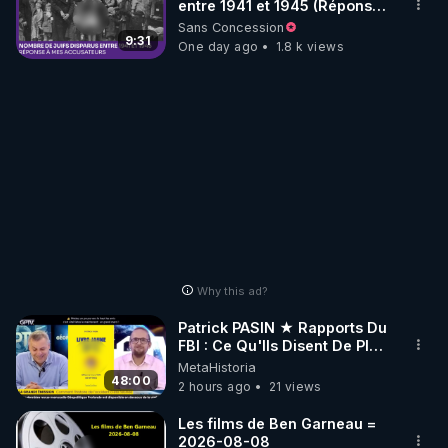
entre 1941 et 1945 (Réponse
à mes accusateurs)
Sans Concession
9:31
One day ago
1.8 k views
Why this ad?
Patrick PASIN ★ Rapports Du
FBI : Ce Qu'Ils Disent De Plus
Grave Sur Hitler
MetaHistoria
48:00
2 hours ago
21 views
Les films de Ben Garneau =
2026-08-08