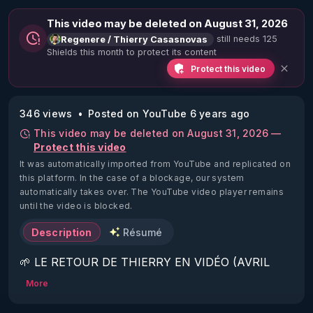
This video may be deleted on August 31, 2026
still needs 125
Regenere / Thierry Casasnovas
Shields this month to protect its content
Protect this video
346 views
Posted on YouTube 6 years ago
This video may be deleted on August 31, 2026 —
Protect this video
It was automatically imported from YouTube and replicated on
this platform.
In the case of a blockage, our system
automatically takes over. The YouTube video player remains
until the video is blocked.
Description
Résumé
🌱 LE RETOUR DE THIERRY EN VIDÉO (AVRIL 
2022)!

More
Découvrez la saison 2 des vidéos sur le nouveau 