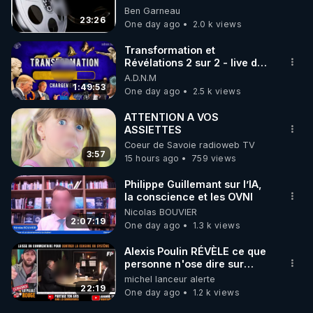
Ben Garneau
23:26
One day ago
2.0 k views
Transformation et
Révélations 2 sur 2 - live du
07/08/26
A.D.N.M
1:49:53
One day ago
2.5 k views
ATTENTION A VOS
ASSIETTES
Coeur de Savoie radioweb TV
3:57
15 hours ago
759 views
Philippe Guillemant sur l’IA,
la conscience et les OVNI
Nicolas BOUVIER
2:07:19
One day ago
1.3 k views
Alexis Poulin RÉVÈLE ce que
personne n'ose dire sur
l'Union européenne (C'est
michel lanceur alerte
explosif)
22:19
One day ago
1.2 k views