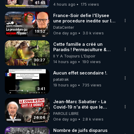
Pognon ?
41:45
4 hours ago
175 views
code : REGENERE10

France-Soir defie l'Elysee
▶ 30 jours gratuit sur l’application de méditation et 
une procedure inedite sur la
sante du president - Nexus
DataCenter
de bien-être ENVOL :

19:52
One day ago
3.0 k views
Rendez-vous sur 
https://www.envol.app/code
 avec 
le code : REGENERE
Cette famille a créé un
Paradis ! Permaculture &
Autonomie
Il Y A Toujours L'Espoir
30:27
14 hours ago
190 views
Aucun effet secondaire !.
patatrak
19 hours ago
735 views
3:41
Jean-Marc Sabatier - La
Covid-19 n'a été que le
début - L'ARNm & l'ARNm-aa
PAROLE LIBRE
jusqu où auront-t-il ?
26:06
One day ago
2.8 k views
Nombre de juifs disparus