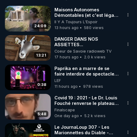
http://rgnr.li/facebook
Maisons Autonomes
Démontables (et c'est légal).
🌱 INSTAGRAM

Visite éco village en
Il Y A Toujours L'Espoir
Bretagne
24:09
13 hours ago
580 views
https://www.instagram.com/rdlr_thierrycasasnovas/
http://rgnr.li/instagram
DANGER DANS NOS
ASSIETTES...
Coeur de Savoie radioweb TV
🌱 LA NEWSLETTER

13:21
17 hours ago
2.0 k views
Pour ne pas rater l’actualité RGNR (stages, 
Paprika en a marre de se
faire interdire de spectacle.
http://rgnr.li/news
Elle décide donc de devenir
LEF
DJ !
0:38
11 hours ago
978 views
🌱 VIDÉOS NON CENSURÉES SUR ODYSEE 

Toutes les vidéos Youtube sont aussi sur la 
Covid 19 : 2021 - Le Dr. Louis
Fouché renverse le plateau
de CNews !
Finalscape
http://rgnr.li/odysee
5:48
One day ago
5.2 k views
🌱 LES STAGES EN PRÉSENTIEL

Le JournaLoup 307 - Les
Marionnettes du Diable -