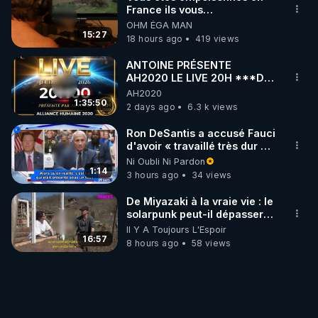
France ils vous
empoisonnent tranquille
OHM ÉGA MAN
15:27
18 hours ago
419 views
ANTOINE PRÉSENTE
AH2020 LE LIVE 20H ***DU
06/08/2026***
AH2020
1:35:50
2 days ago
6.3 k views
Ron DeSantis a accusé Fauci
d'avoir « travaillé très dur »
pour de longues fermetures
Ni Oubli Ni Pardon
d'écoles
1:14
3 hours ago
34 views
De Miyazaki à la vraie vie : le
solarpunk peut-il dépasser la
fiction ?
Il Y A Toujours L'Espoir
16:57
8 hours ago
58 views