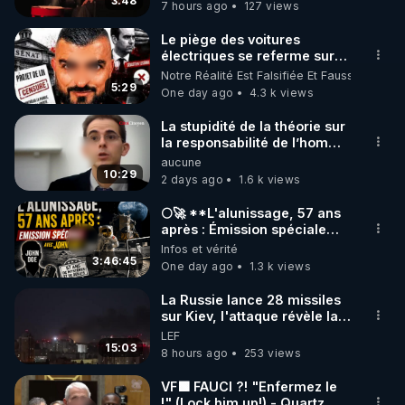
3:48
7 hours ago
127 views
code : REGENERE10

Le piège des voitures
▶ 30 jours gratuit sur l’application de méditation et 
électriques se referme sur
les usagers !
Notre Réalité Est Falsifiée Et Fausse
de bien-être ENVOL :

5:29
One day ago
4.3 k views
Rendez-vous sur 
https://www.envol.app/code
 avec 
le code : REGENERE
La stupidité de la théorie sur
la responsabilité de l’homme
concernant le dioxyde de
aucune
carbone.
10:29
2 days ago
1.6 k views
🌕🚀 **L'alunissage, 57 ans
après : Émission spéciale
avec John Doe !** 👨 🚀✨
Infos et vérité
3:46:45
One day ago
1.3 k views
La Russie lance 28 missiles
sur Kiev, l'attaque révèle la
faiblesse de Kiev
LEF
15:03
8 hours ago
253 views
VF🟩 FAUCI ?! "Enfermez le
!" (Lock him up!) - Quartz