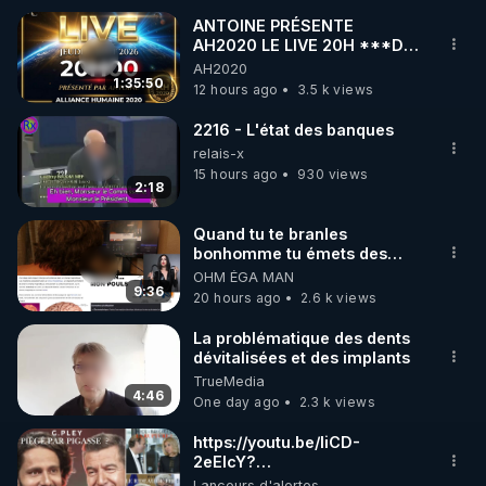
ANTOINE PRÉSENTE
AH2020 LE LIVE 20H ***DU
🌱 INSTAGRAM

06/08/2026***
AH2020
1:35:50
12 hours ago
3.5 k views
https://www.instagram.com/rdlr_thierrycasasnovas/
http://rgnr.li/instagram
2216 - L'état des banques
relais-x
15 hours ago
930 views
🌱 LA NEWSLETTER

2:18
Pour ne pas rater l’actualité RGNR (stages, 
Quand tu te branles
bonhomme tu émets des
http://rgnr.li/news
ondes ils ont juste omis de
OHM ÉGA MAN
t'expliquer
9:36
20 hours ago
2.6 k views
🌱 VIDÉOS NON CENSURÉES SUR ODYSEE 

Toutes les vidéos Youtube sont aussi sur la 
La problématique des dents
dévitalisées et des implants
TrueMedia
http://rgnr.li/odysee
4:46
One day ago
2.3 k views
🌱 LES STAGES EN PRÉSENTIEL

https://youtu.be/liCD-
2eEIcY?
is=aieLUeh3LCY8_9Bp
Lanceurs d'alertes