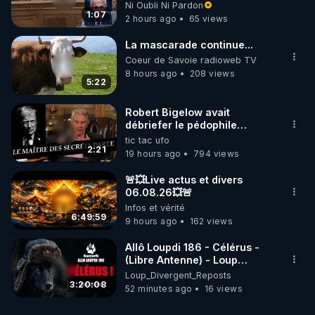
l'outrage au Congrès contre
Ni Oubli Ni Pardon
Anthony Fauci
1:07
2 hours ago
65 views
La mascarade continue...
Coeur de Savoie radioweb TV
8 hours ago
208 views
5:22
Robert Bigelow avait
débriefer le pédophile
génocidaire de donald j
tic tac ufo
trump
2:21
19 hours ago
794 views
🚨💥Live actus et divers
06.08.26💥🚨
Infos et vérité
6:49:59
9 hours ago
162 views
Allô Loupdi 186 - Célérus -
(Libre Antenne) - Loup
Divergent 2026.08.06
Loup_Divergent_Reposts
3:20:08
52 minutes ago
16 views