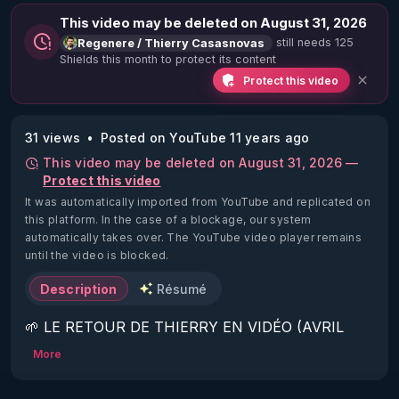
This video may be deleted on August 31, 2026
still needs 125
Regenere / Thierry Casasnovas
Shields this month to protect its content
Protect this video
31 views
Posted on YouTube 11 years ago
This video may be deleted on August 31, 2026 —
Protect this video
It was automatically imported from YouTube and replicated on
this platform.
In the case of a blockage, our system
automatically takes over. The YouTube video player remains
until the video is blocked.
Description
Résumé
🌱 LE RETOUR DE THIERRY EN VIDÉO (AVRIL 
2022)!

More
Découvrez la saison 2 des vidéos sur le nouveau 