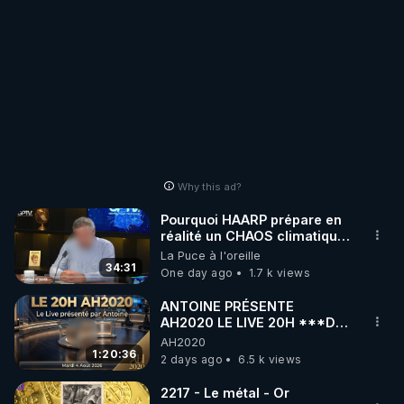
Why this ad?
Pourquoi HAARP prépare en
réalité un CHAOS climatique,
on répond
La Puce à l'oreille
34:31
One day ago
1.7 k views
ANTOINE PRÉSENTE
AH2020 LE LIVE 20H ***DU
04/08/2026*** 📷LE
AH2020
GRAND RÉVEIL EST EN
1:20:36
2 days ago
6.5 k views
MARCHE 📷
2217 - Le métal - Or