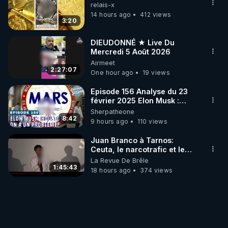
relais-x
14 hours ago
412 views
3:20
DIEUDONNÉ ★ Live Du
Mercredi 5 Août 2026
Airmeet
2:27:07
One hour ago
19 views
Episode 156 Analyse du 23
février 2025 Elon Musk :
Houston , on a un problème !
Sherpatheone
8:42
9 hours ago
110 views
Juan Branco à Tarnos:
Ceuta, le narcotrafic et le
pouvoir en France
La Revue De Brêle
1:45:43
18 hours ago
374 views