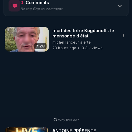
0
Comments
Be the first to comment
🌱 LE MAGAZINE RÉGÉNÈRE 

http://rgnr.li/ymag
mort des frère Bogdanoff : le
mensonge d état
🌱 LA BOUTIQUE DU MAGAZINE

michel lanceur alerte
Pour obtenir les anciens numéros que vous avez 
7:28
23 hours ago
3.3 k views
https://boutique.magazine-regenere.fr/
🌱 FIL TELEGRAM

Écoutez les podcasts gratuits de Thierry et les 
https://t.me/rgnr_fr
🌱 FACEBOOK

Why this ad?
http://rgnr.li/facebook
ANTOINE PRÉSENTE