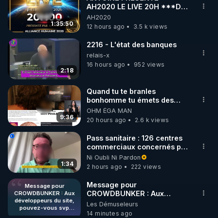
AH2020 LE LIVE 20H ***DU
🌱 INSTAGRAM

06/08/2026***
AH2020
1:35:50
12 hours ago
3.5 k views
https://www.instagram.com/rdlr_thierrycasasnovas/
http://rgnr.li/instagram
2216 - L'état des banques
relais-x
16 hours ago
952 views
🌱 LA NEWSLETTER

2:18
Pour ne pas rater l’actualité RGNR (stages, 
Quand tu te branles
bonhomme tu émets des
http://rgnr.li/news
ondes ils ont juste omis de
OHM ÉGA MAN
t'expliquer
9:36
20 hours ago
2.6 k views
🌱 VIDÉOS NON CENSURÉES SUR ODYSEE 

Toutes les vidéos Youtube sont aussi sur la 
Pass sanitaire : 126 centres
commerciaux concernés par
l'obligation dans toute la
Ni Oubli Ni Pardon
http://rgnr.li/odysee
France
1:34
2 hours ago
222 views
🌱 LES STAGES EN PRÉSENTIEL

Message pour
Message pour
CROWDBUNKER : Aux
CROWDBUNKER : Aux
développeurs du site,
développeurs du site,
Les Démuseleurs
http://rgnr.li/stages
pouvez-vous svp
pouvez-vous svp remettre la
14 minutes ago
remettre la