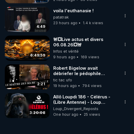
voila l'euthanasie !
patatrak
23 hours ago
1.4 k views
4:49
🚨💥Live actus et divers
06.08.26💥🚨
Infos et vérité
6:49:59
9 hours ago
169 views
Robert Bigelow avait
débriefer le pédophile
génocidaire de donald j
tic tac ufo
trump
2:21
19 hours ago
794 views
Allô Loupdi 186 - Célérus -
(Libre Antenne) - Loup
Divergent 2026.08.06
Loup_Divergent_Reposts
3:20:08
One hour ago
25 views