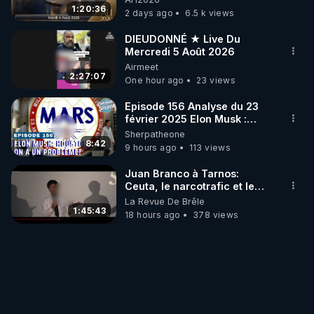
GRAND RÉVEIL EST EN
1:20:36
2 days ago
6.5 k views
MARCHE 📷
DIEUDONNÉ ★ Live Du
Mercredi 5 Août 2026
Airmeet
2:27:07
One hour ago
23 views
Episode 156 Analyse du 23
février 2025 Elon Musk :
Houston , on a un problème !
Sherpatheone
8:42
9 hours ago
113 views
Juan Branco à Tarnos:
Ceuta, le narcotrafic et le
pouvoir en France
La Revue De Brêle
1:45:43
18 hours ago
378 views