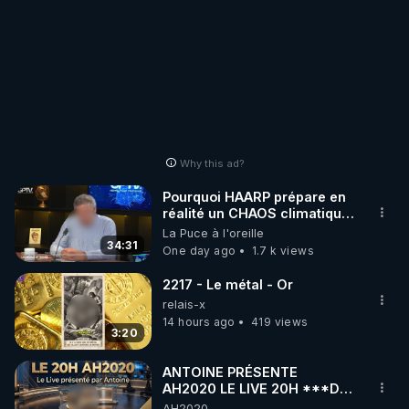
Why this ad?
Pourquoi HAARP prépare en
réalité un CHAOS climatique,
on répond
La Puce à l'oreille
34:31
One day ago
1.7 k views
2217 - Le métal - Or
relais-x
14 hours ago
419 views
3:20
ANTOINE PRÉSENTE
AH2020 LE LIVE 20H ***DU
04/08/2026*** 📷LE
AH2020