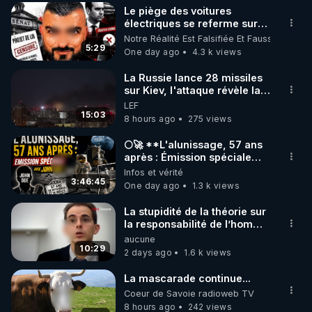
Le piège des voitures
▶ 30 jours gratuit sur l’application de méditation et 
électriques se referme sur
les usagers !
Notre Réalité Est Falsifiée Et Fausse
de bien-être ENVOL :

5:29
One day ago
4.3 k views
Rendez-vous sur 
https://www.envol.app/code
 avec 
le code : REGENERE
La Russie lance 28 missiles
sur Kiev, l'attaque révèle la
faiblesse de Kiev
LEF
15:03
8 hours ago
275 views
🌕🚀 **L'alunissage, 57 ans
après : Émission spéciale
avec John Doe !** 👨 🚀✨
Infos et vérité
3:46:45
One day ago
1.3 k views
La stupidité de la théorie sur
la responsabilité de l’homme
concernant le dioxyde de
aucune
carbone.
10:29
2 days ago
1.6 k views
La mascarade continue...
Coeur de Savoie radioweb TV
8 hours ago
242 views