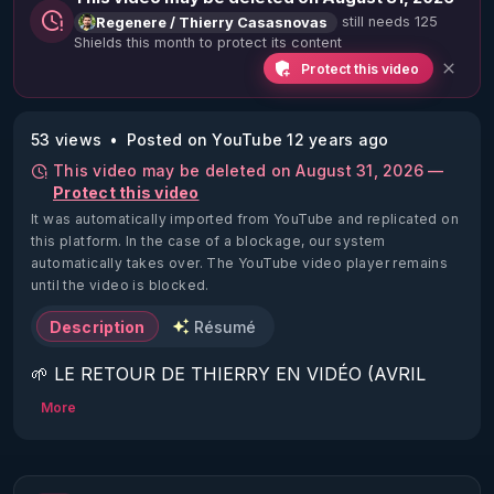
still needs 125
Regenere / Thierry Casasnovas
Shields this month to protect its content
Protect this video
53 views
Posted on YouTube 12 years ago
This video may be deleted on August 31, 2026 —
Protect this video
It was automatically imported from YouTube and replicated on
this platform.
In the case of a blockage, our system
automatically takes over. The YouTube video player remains
until the video is blocked.
Description
Résumé
🌱 LE RETOUR DE THIERRY EN VIDÉO (AVRIL 
2022)!

More
Découvrez la saison 2 des vidéos sur le nouveau 
https://www.rgnr.fr/presentation.html