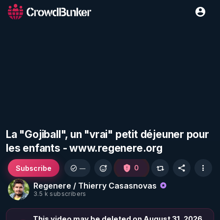
La "Gojiball", un "vrai" petit déjeuner pour
les enfants - www.regenere.org
Subscribe
0
—
Regenere / Thierry Casasnovas
3.5 k subscribers
This video may be deleted on August 31, 2026