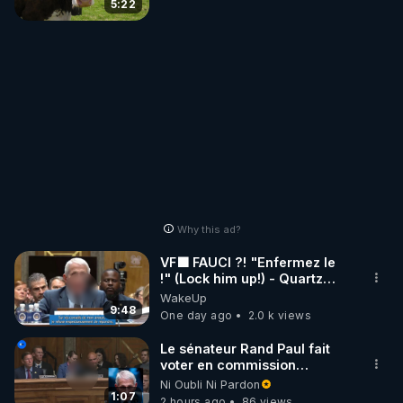
5:22
Why this ad?
VF🟩 FAUCI ?! "Enfermez le
!" (Lock him up!) - Quartz
Traduction
WakeUp
9:48
One day ago
2.0 k views
Le sénateur Rand Paul fait
voter en commission
l'outrage au Congrès contre
Ni Oubli Ni Pardon
Anthony Fauci
1:07
2 hours ago
86 views