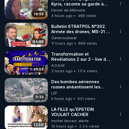
Kyria, raconte sa garde à
🌱 INSTAGRAM

vue musclée. PARTAGEZ!
Devoir de Mémoire
16:55
4 hours ago
498 views
https://www.instagram.com/rdlr_thierrycasasnovas/
http://rgnr.li/instagram
Bulletin STRATPOL N°302.
Armée des drones, MS-21 en
série, missiles coréens.
Generousbear
🌱 LA NEWSLETTER

07.08.2026.
44:48
11 hours ago
996 views
Pour ne pas rater l’actualité RGNR (stages, 
Transformation et
Révélations 2 sur 2 - live du
http://rgnr.li/news
07/08/26
A.D.N.M
1:49:53
3 hours ago
1.0 k views
🌱 VIDÉOS NON CENSURÉES SUR ODYSEE 

Toutes les vidéos Youtube sont aussi sur la 
Des bombes aériennes
russes anéantissent les
centres de contrôle de
LEF
http://rgnr.li/odysee
drones de 3 brigades
0:33
5 hours ago
631 views
ukrainienne
🌱 LES STAGES EN PRÉSENTIEL

LA FILLE qu'EPSTEIN
VOULAIT CACHER
michel lanceur alerte
http://rgnr.li/stages
13:50
10 hours ago
2.3 k views