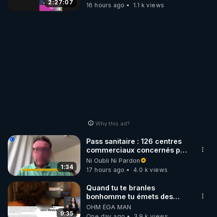
2:27:07
16 hours ago
1.1 k views
Why this ad?
Pass sanitaire : 126 centres
commerciaux concernés par
l'obligation dans toute la
Ni Oubli Ni Pardon
France
1:34
17 hours ago
4.0 k views
Quand tu te branles
bonhomme tu émets des
ondes ils ont juste omis de
OHM ÉGA MAN
t'expliquer
9:35
One day ago
3.9 k views