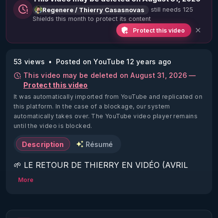
still needs 125
Regenere / Thierry Casasnovas
Shields this month to protect its content
Protect this video
53 views
Posted on YouTube 12 years ago
This video may be deleted on August 31, 2026 —
Protect this video
It was automatically imported from YouTube and replicated on
this platform.
In the case of a blockage, our system
automatically takes over. The YouTube video player remains
until the video is blocked.
Description
Résumé
🌱 LE RETOUR DE THIERRY EN VIDÉO (AVRIL 
2022)!

More
Découvrez la saison 2 des vidéos sur le nouveau 
https://www.rgnr.fr/presentation.html