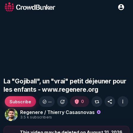
La "Gojiball", un "vrai" petit déjeuner pour
les enfants - www.regenere.org
Subscribe
0
—
Regenere / Thierry Casasnovas
3.5 k subscribers
This video may be deleted on August 31, 2026