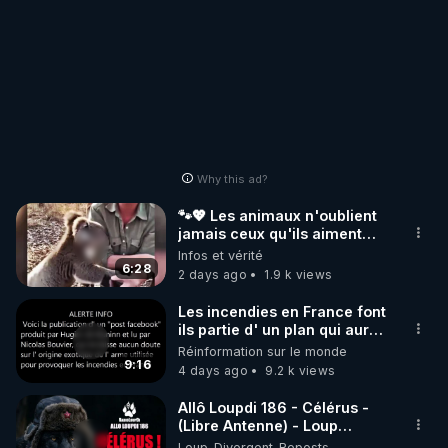
Why this ad?
🐾💖 Les animaux n'oublient
jamais ceux qu'ils aiment…
🥹❤️
Infos et vérité
6:28
2 days ago
1.9 k views
Les incendies en France font
ils partie d' un plan qui aurait
débuté le 11 septembre 2001
Réinformation sur le monde
?
9:16
4 days ago
9.2 k views
Allô Loupdi 186 - Célérus -
(Libre Antenne) - Loup
Divergent 2026.08.06
Loup_Divergent_Reposts