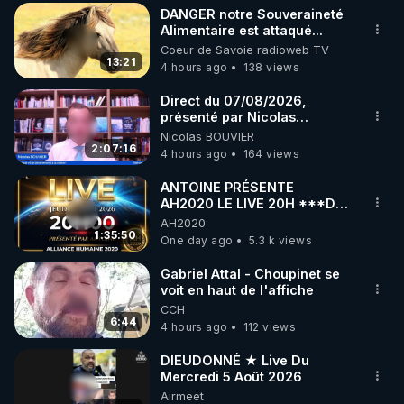
DANGER notre Souveraineté
▶ 30 jours gratuit sur l’application de méditation et 
Alimentaire est attaqué...
Coeur de Savoie radioweb TV
de bien-être ENVOL :

13:21
4 hours ago
138 views
Rendez-vous sur 
https://www.envol.app/code
 avec 
le code : REGENERE
Direct du 07/08/2026,
présenté par Nicolas
BOUVIER
Nicolas BOUVIER
2:07:16
4 hours ago
164 views
ANTOINE PRÉSENTE
AH2020 LE LIVE 20H ***DU
06/08/2026***
AH2020
1:35:50
One day ago
5.3 k views
Gabriel Attal - Choupinet se
voit en haut de l'affiche
CCH
6:44
4 hours ago
112 views
DIEUDONNÉ ★ Live Du
Mercredi 5 Août 2026
Airmeet