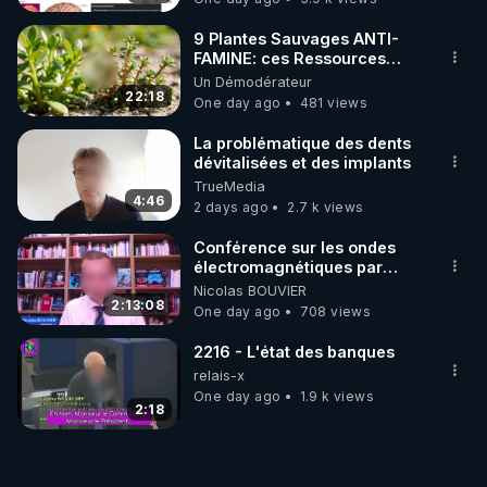
9 Plantes Sauvages ANTI-
FAMINE: ces Ressources
NUTRITIVES&MéDICINALES"gratuite
Un Démodérateur
JARDIN&des Haies
22:18
One day ago
481 views
La problématique des dents
dévitalisées et des implants
TrueMedia
4:46
2 days ago
2.7 k views
Conférence sur les ondes
électromagnétiques par
Grégoire Caustru et Bart de
Nicolas BOUVIER
Wever !
2:13:08
One day ago
708 views
2216 - L'état des banques
relais-x
One day ago
1.9 k views
2:18