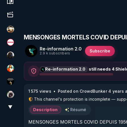
Science, history & spirituality
Culture, media & entertainment
patatrak
MENSONGES MORTELS COVID DEPUIS
Magazine Nexus
Re-information 2.0
Subscribe
2.9 k subscribers
TrueMedia
Re-information 2.0
still needs 4 Shiel
L'autre son de cloche
Infos et vérité
1 575 views
Posted on CrowdBunker 4 years 
Priscane
This channel's protection is incomplete — suppor
▼
View More
Description
Résumé
MENSONGES MORTELS COVID DEPUIS 1956