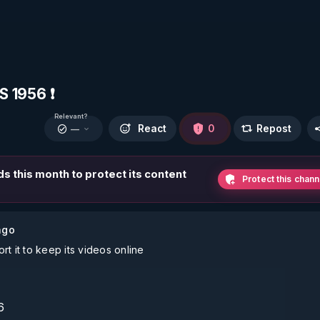
 1956 ❗
Relevant?
React
0
Repost
—
ds this month to protect its content
Protect this chann
ago
t it to keep its videos online
 
