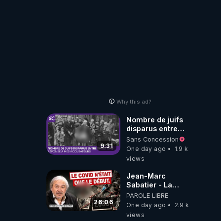
?
Why this ad?
Nombre de juifs
disparus entre
1941 et 1945
Sans Concession
(Réponse à mes
9:31
One day ago
1.9 k
accusateurs)
views
Jean-Marc
Sabatier - La
Covid-19 n'a été
PAROLE LIBRE
que le début -
26:06
One day ago
2.9 k
L'ARNm &
views
l'ARNm-aa jusqu