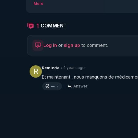
More
47 minutes de nos deux ans subis ...

https://odysee.com/@freddolemotard:d/COVI
1
COMMENT
Log in
or
sign up
to comment.
4 years ago
Remicda
•
R
Et maintenant , nous manquons de médicament
Answer
—