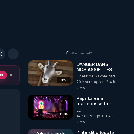
Why this ad?
DANGER DANS
NOS ASSIETTES...
el
Coeur de Savoie radioweb TV
13:21
20 hours ago
2.4 k
views
Paprika en a
marre de se faire
interdire de
LEF
spectacle. Elle
0:38
14 hours ago
1.4 k
décide donc de
views
devenir DJ !
j'interdit a tous le
j'interdit a tous le