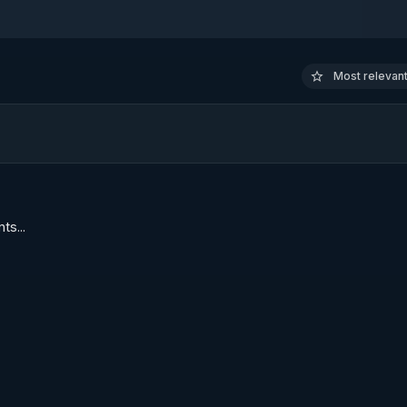
DIUS_x264:1
Most relevant 
s...