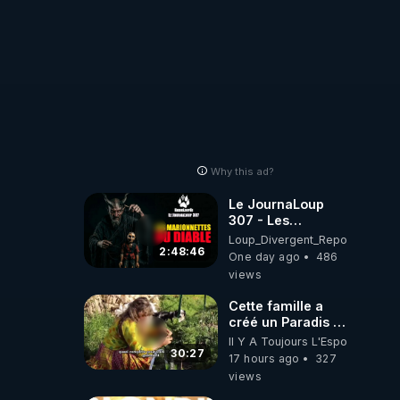
Why this ad?
Le JournaLoup
307 - Les
Marionnettes du
Loup_Divergent_Reposts
Diable - Loup
2:48:46
One day ago
486
Divergent
views
2026.08.07
Cette famille a
créé un Paradis !
Permaculture &
Il Y A Toujours L'Espoir
Autonomie
30:27
17 hours ago
327
views