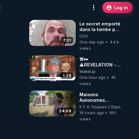
Log in
Le secret emporté
dans la tombe par
le Commandant
CCH
Cousteau le 25
7:31
One day ago
4.4 k
juin 1997
views
🚨👀
⚠️REVELATION -
THE LINK
WakeUp
BETWEEN THE
1:26
One hour ago
45
COVID VACCINE
views
AND CANCER -
LIEN VACCIN
Maisons
COVID ET
Autonomes
CANCER
Démontables (et
Il Y A Toujours L'Espoir
c'est légal). Visite
24:09
16 hours ago
991
éco village en
views
Bretagne