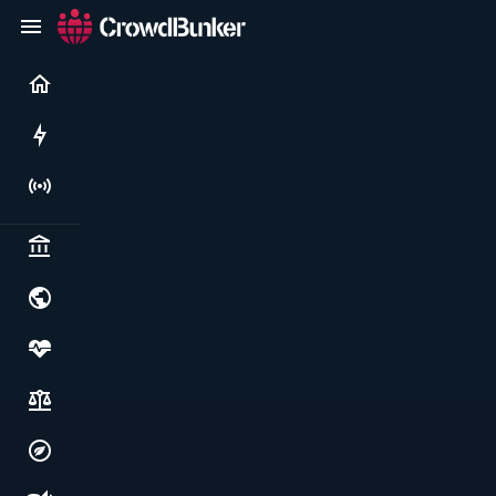
Current
Rushes
Live
Politics & institutions
World & geopolitics
Health, food & wellbeing
Society, justice & freedoms
Economy, environment & technology