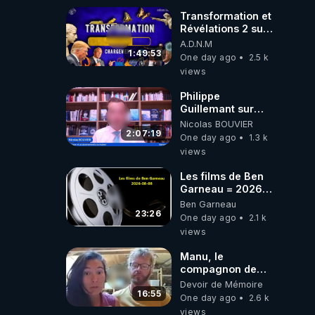
où auront-t-il ?
Transformation et
Révélations 2 sur
2 - live du
A.D.N.M
07/08/26
1:49:53
One day ago
2.5 k
views
Philippe
Guillemant sur
l’IA, la conscience
Nicolas BOUVIER
et les OVNI
2:07:19
One day ago
1.3 k
views
Les films de Ben
Garneau = 2026-
08-08
Ben Garneau
23:26
One day ago
2.1 k
views
Manu, le
compagnon de
Kyria, raconte sa
Devoir de Mémoire
garde à vue
16:55
One day ago
2.6 k
musclée.
views