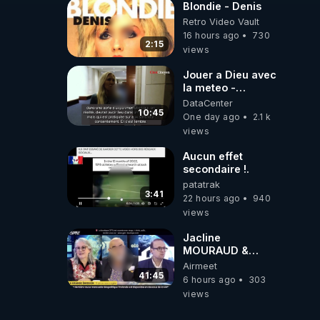
Blondie - Denis
Retro Video Vault
16 hours ago
730
2:15
views
Jouer a Dieu avec
la meteo -
Citoicitoyen
DataCenter
10:45
One day ago
2.1 k
views
Aucun effet
secondaire !.
patatrak
3:41
22 hours ago
940
views
Jacline
MOURAUD &
Pierre
Airmeet
JOVANOVIC ★
41:45
6 hours ago
303
Factures
views
Impayées : Où Est
Passé Le Pognon