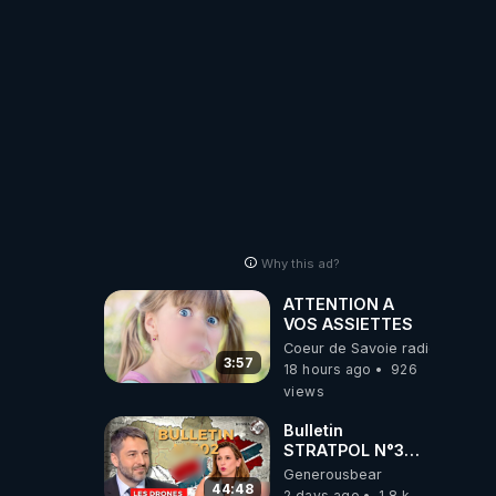
PARTAGEZ!
Why this ad?
ATTENTION A
VOS ASSIETTES
Coeur de Savoie radioweb TV
3:57
18 hours ago
926
views
Bulletin
STRATPOL N°302.
Armée des
Generousbear
drones, MS-21 en
44:48
2 days ago
1.8 k