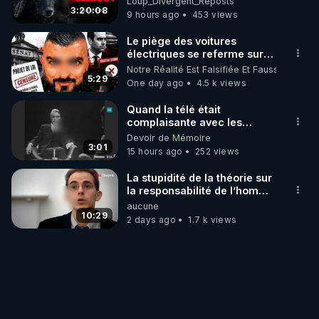
Loup_Divergent_Reposts
3:20:08
9 hours ago
453 views
Le piège des voitures
électriques se referme sur
les usagers !
Notre Réalité Est Falsifiée Et Fausse
5:29
One day ago
4.5 k views
Quand la télé était
complaisante avec les
pédophiles
Devoir de Mémoire
3:01
15 hours ago
252 views
La stupidité de la théorie sur
la responsabilité de l’homme
concernant le dioxyde de
aucune
carbone.
10:29
2 days ago
1.7 k views