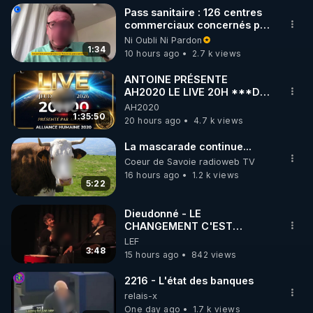
Nous contacter : contact.info@conseilnational.fr
Pass sanitaire : 126 centres
commerciaux concernés par
l'obligation dans toute la
Ni Oubli Ni Pardon
France
1:34
10 hours ago
2.7 k views
ANTOINE PRÉSENTE
AH2020 LE LIVE 20H ***DU
06/08/2026***
AH2020
1:35:50
20 hours ago
4.7 k views
La mascarade continue...
Coeur de Savoie radioweb TV
16 hours ago
1.2 k views
5:22
Dieudonné - LE
CHANGEMENT C'EST
MAINTENANT
LEF
3:48
15 hours ago
842 views
2216 - L'état des banques
relais-x
One day ago
1.7 k views