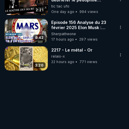
génocidaire de donald j
tic tac ufo
trump
2:21
One day ago
994 views
Episode 156 Analyse du 23
février 2025 Elon Musk :
Houston , on a un problème !
Sherpatheone
8:42
17 hours ago
297 views
2217 - Le métal - Or
relais-x
22 hours ago
771 views
3:20