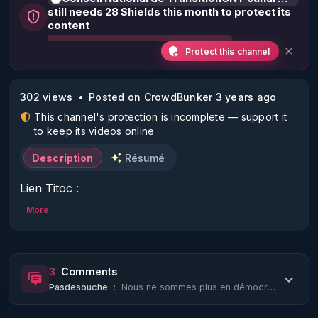
still needs 28 Shields this month to protect its
content
Protect this channel
302 views
Posted on CrowdBunker 3 years ago
This channel's protection is incomplete — support it
to keep its videos online
Description
Résumé
Lien Titoc : 
https://www.tiktok.com/@cntcanalhistorique?
More
lang=fr
Lien de notre chaine crowdbunker "boite à outils" : 
3
Comments
https://crowdbunker.com/channel/SGqYeWNX
Pasdesouche
:
Nous ne sommes plus en démocratie mais en escroquerie....!
Pour connaître vos droits et les faire valoir, 