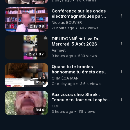
2 days ago
1.8 k views
Conférence sur les ondes
électromagnétiques par
Grégoire Caustru et Bart de
Nicolas BOUVIER
Wever !
2:13:08
21 hours ago
407 views
DIEUDONNÉ ★ Live Du
Mercredi 5 Août 2026
Airmeet
2:27:07
9 hours ago
533 views
Quand tu te branles
bonhomme tu émets des
ondes ils ont juste omis de
OHM ÉGA MAN
t'expliquer
9:36
One day ago
3.6 k views
Aux zozos chez Shrek :
"encule toi tout seul espèce
de mal polish"
CCH
8:44
3 hours ago
115 views