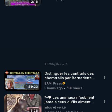
2:18
Why this ad?
Distinguer les contrails des
chemtrails par Bernadette
Bihin
BAM! Press
1:59:23
5 hours ago
158 views
🐾💖 Les animaux n'oublient
jamais ceux qu'ils aiment…
🥹❤️
Infos et vérité
6:28