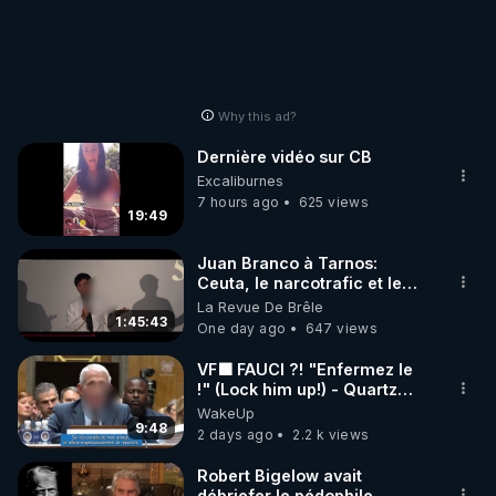
Why this ad?
Dernière vidéo sur CB
Excaliburnes
7 hours ago
625 views
19:49
Juan Branco à Tarnos:
Ceuta, le narcotrafic et le
pouvoir en France
La Revue De Brêle
1:45:43
One day ago
647 views
VF🟩 FAUCI ?! "Enfermez le
!" (Lock him up!) - Quartz
Traduction
WakeUp
9:48
2 days ago
2.2 k views
Robert Bigelow avait
débriefer le pédophile