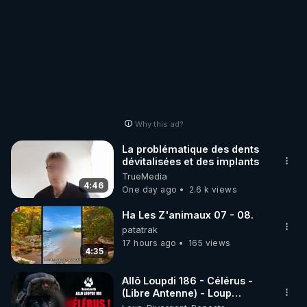
Why this ad?
La problématique des dents
dévitalisées et des implants
TrueMedia
4:46
One day ago
2.6 k views
Ha Les Z'animaux 07 - 08.
patatrak
17 hours ago
165 views
4:35
Allô Loupdi 186 - Célérus -
(Libre Antenne) - Loup
Divergent 2026.08.06