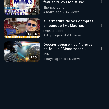
février 2025 Elon Musk :
Houston , on a un problème !
Sherpatheone
8:42
4 hours ago
47 views
« Fermeture de vos comptes
en banque ! » : Macron
impose une loi folle !
PAROLE LIBRE
17:06
2 days ago
4.0 k views
Dossier séparé - La "langue
de feu" a "Biscarrosse".
JNN
1:19
3 days ago
5.1 k views