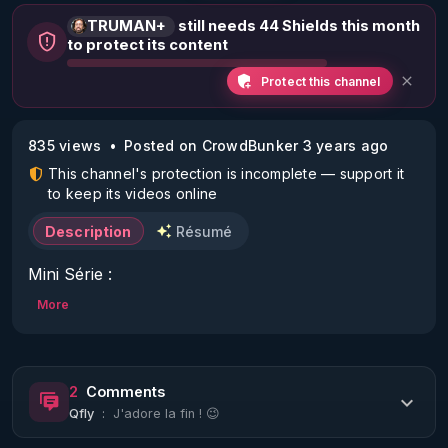
TRUMAN+
still needs 44 Shields this month
to protect its content
Protect this channel
835 views
Posted on CrowdBunker 3 years ago
This channel's protection is incomplete — support it
to keep its videos online
Description
Résumé
Mini Série :

More
"Le Transhumanisme en Marche ou La Nécessité 
de Quitter la Matrice".

2
Comments
Episode 1/7 :

Qfly
:
J'adore la fin ! 😉
"Introduction : qu’en est-il vraiment de la réalité des 