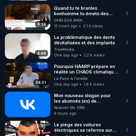
1) L’hydroxyde de graphène et les nano particules 
dans les vaccins pour les masses maintenant.

Quand tu te branles
bonhomme tu émets des
ondes ils ont juste omis de
OHM ÉGA MAN
2) Les outils électromagnétiques dans nos 
t'expliquer
9:36
15 hours ago
2.1 k views
infrastructures les faisant fonctionner en nous.

La problématique des dents
dévitalisées et des implants
3) L’histoire des témoins et des victimes de tout cela 
TrueMedia
depuis déjà 30 ans et bien avant nous tous.

4:46
One day ago
2.2 k views
Pour en savoir plus : PDF qui sert de Thèse à cette 
Pourquoi HAARP prépare en
réalité un CHAOS climatique,
on répond
La Puce à l'oreille
https://tinyurl.com/2u5h6a9r
34:31
One day ago
1.6 k views
Vidéos des précédents et des prochains épisodes 
Mon nouveau slogan pour
les abonnés (es) de
CrowdBunker : "La gratuité,
Kearunn Mc EIRE
https://tinyurl.com/2sfuazce
c'est pour vous. Le travail,
8 hours ago
c'est pour nous (pour moi,
c'est un hobby). "Bienve-nue
Article du N° 120 de Top Secret d'Août 2023 
Le piège des voitures
à toutes les madames… et
électriques se referme sur
prolongeant cette Mini Série : « Révélations 2023 : 
bienvenue aux messieurs qui
les usagers !