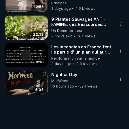
une étrange découverte
- Bonus 3/4 : Les Harcèlements Organisés par 
Priscane
12:55
2 days ago
1.6 k views
l'Etat : (à venir)

9 Plantes Sauvages ANTI-
- Bonus 4/4 : La "Théorie des Maîtres du Temps" : 
FAMINE: ces Ressources
NUTRITIVES&MéDICINALES"gratuite
(à venir)
Un Démodérateur
JARDIN&des Haies
22:18
7 hours ago
164 views
Les incendies en France font
ils partie d' un plan qui aurait
débuté le 11 septembre 2001
Réinformation sur le monde
?
9:16
3 days ago
8.9 k views
Night or Day
MorWeen
10 hours ago
324 views
6:05