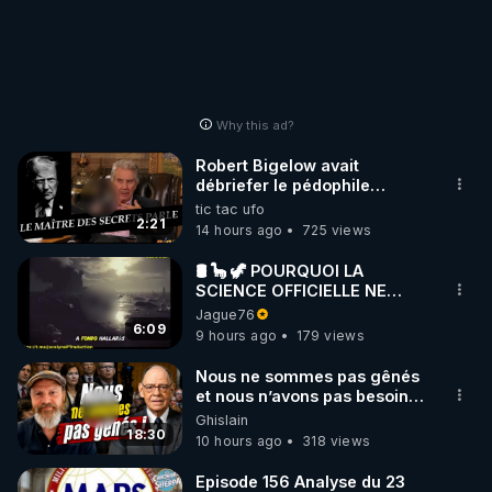
Why this ad?
Robert Bigelow avait
débriefer le pédophile
génocidaire de donald j
tic tac ufo
trump
2:21
14 hours ago
725 views
🛢 🦕 🦖 POURQUOI LA
SCIENCE OFFICIELLE NE
CONNAÎT-ELLE PAS LA VRAIE
Jague76
ORIGINE DU PÉTROLE ?
6:09
9 hours ago
179 views
Nous ne sommes pas gênés
et nous n’avons pas besoin
de nous excuser ! #jw
Ghislain
#jehovah #collegecentral
18:30
10 hours ago
318 views
Episode 156 Analyse du 23