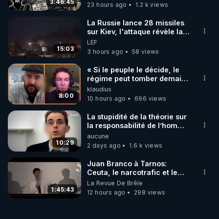
3:46:45
23 hours ago
1.2 k views
armes électromagnétiques : sont-elles bien réelles 
? : 
https://tinyurl.com/2p8uurzk
La Russie lance 28 missiles
sur Kiev, l'attaque révèle la
faiblesse de Kiev
LEF
- Episode 3/7 : Discussion sur la question du 
15:03
3 hours ago
58 views
ciblage : pourquoi tout cela m’arrive-t-il en 
particulier à moi ? : 
https://tinyurl.com/4ydsc323
« Si le peuple le décide, le
régime peut tomber demain !
»
klaudius
- Episode 4/7 : Discussion sur l’hydroxyde de 
8:00
10 hours ago
696 views
graphène et les nano particules, ou les chainons 
manquants entre tous ces éléments précédents : 
La stupidité de la théorie sur
quel est le lien entre d’une part les armes 
la responsabilité de l’homme
concernant le dioxyde de
aucune
électromagnétiques et mon ciblage en tant 
carbone.
10:29
2 days ago
1.6 k views
qu’individu avec elles pendant 25 ans, et d’autre 
part les vaccinations de masse actuelles ? : 
Juan Branco à Tarnos:
https://tinyurl.com/3rw32krm
Ceuta, le narcotrafic et le
pouvoir en France
La Revue De Brêle
1:45:43
12 hours ago
298 views
- Episode 5/7 : Synthèse : (à venir) (en attendant, 
voir à partir de 1h31'57" jusqu'à 1h46'44", ici : 