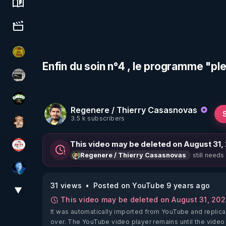
Science, history & spirituality
Culture, media & entertainment
CDS pour TOUS
Enfin du soin n°4 , le programme "p
ActuPlus11
DMSO pour TOUS
Regenere / Thierry Casasnovas
3.5 k subscribers
DataCenter
This video may be deleted on August 31,
JSF - TV
still needs
Regenere / Thierry Casasnovas
AH2020
31 views
Posted on YouTube 9 years ago
▼
View More
This video may be deleted on August 31, 20
It was automatically imported from YouTube and replica
over. The YouTube video player remains until the video