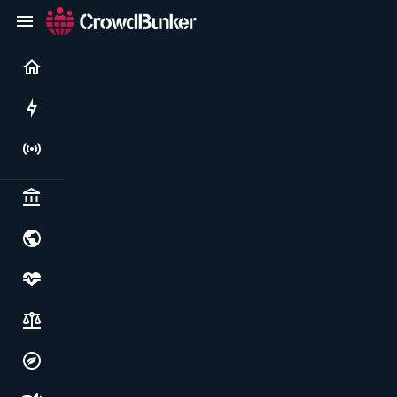
Current
Rushes
Live
Politics & institutions
World & geopolitics
Health, food & wellbeing
Society, justice & freedoms
Economy, environment & technology