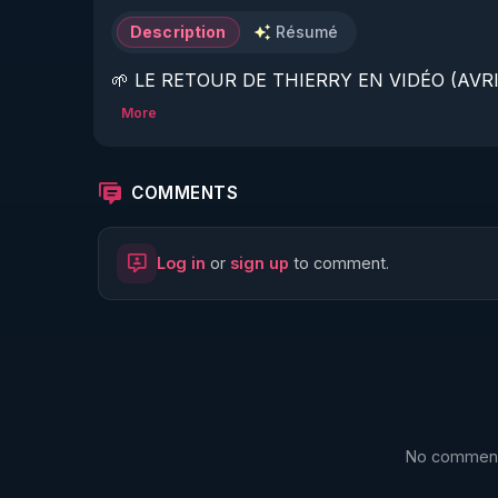
Description
Résumé
🌱 LE RETOUR DE THIERRY EN VIDÉO (AVRIL
More
https://www.rgnr.fr/presentation.html
🌱 LE MAGAZINE RÉGÉNÈRE 

COMMENTS
http://rgnr.li/ymag
Log in
or
sign up
to comment.
🌱 LA BOUTIQUE DU MAGAZINE

https://boutique.magazine-regenere.fr/
🌱 FIL TELEGRAM

https://t.me/rgnr_fr
No comments