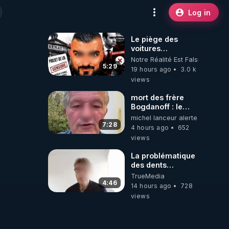
Log in
Le piège des
voitures
électriques se
Notre Réalité Est Falsifiée Et F
referme sur les
5:29
19 hours ago
3.0 k
usagers !
views
mort des frère
Bogdanoff : le
mensonge d état
michel lanceur alerte
7:28
4 hours ago
652
views
La problématique
des dents
dévitalisées et
TrueMedia
des implants
4:46
14 hours ago
728
views