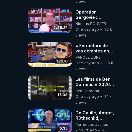
On observe
views
également une
augmentation du
Opération
nombre de
Gergovie :
grossesses
‪@38resistancegauloise‬
Nicolas BOUVIER
multiples (souvent
‪@MarionSigautOfficiel‬
2:25:21
One day ago
1.2 k
plus
‪@gladysriifard5710‬
views
complexes).Inégalités
Laëtitia
sociales et
« Fermeture de
territoriales : Les
vos comptes en
risques sont
banque ! » :
PAROLE LIBRE
amplifiés chez les
Macron impose
17:06
One day ago
3.6 k
mères touchées
une loi folle !
views
par la pauvreté ou
vivant dans des
Les films de Ben
zones
Garneau = 2026-
médicalement
08-05
défavorisées. Les
Ben Garneau
15:39
territoires
One day ago
2.1 k
d'outre-mer et la
views
région Île-de-
France
De Gaulle, Amgot,
enregistrent les
R0thschild,
chiffres les plus
Macron &
Perruques Jaunes
inquiétants.Crise
Pompidou…
5:35
2 hours ago
45