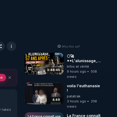
Why this ad?
🌕🚀
**L'alunissage,
57 ans après :
Infos et vérité
Émission spéciale
3:46:45
9 hours ago
508
avec John Doe
views
eo
!** 👨 🚀✨
voila l'euthanasie
!
patatrak
4:49
3 hours ago
208
views
y takes
La France connaît
La France connaît une