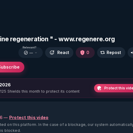
leine regeneration " - www.regenere.org
Relevant?
React
0
Repost
—
Subscribe
 2026
Protect this vid
 125 Shields this month to protect its content
26 —
Protect this video
ted on this platform.
In the case of a blockage, our system automaticall
 is blocked.