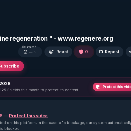
leine regeneration " - www.regenere.org
Relevant?
React
0
Repost
—
Subscribe
 2026
Protect this vid
 125 Shields this month to protect its content
26 —
Protect this video
ted on this platform.
In the case of a blockage, our system automaticall
 is blocked.