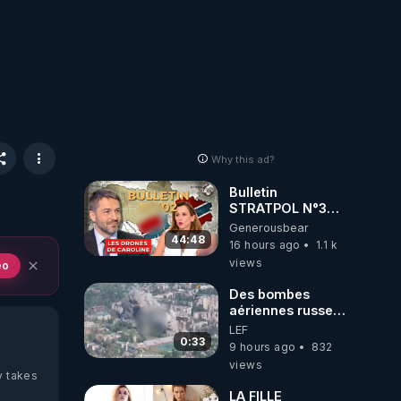
Why this ad?
Bulletin
STRATPOL N°302.
Armée des
Generousbear
drones, MS-21 en
44:48
16 hours ago
1.1 k
série, missiles
views
eo
coréens.
07.08.2026.
Des bombes
aériennes russes
anéantissent les
LEF
centres de
0:33
9 hours ago
832
contrôle de
views
drones de 3
y takes
brigades
LA FILLE