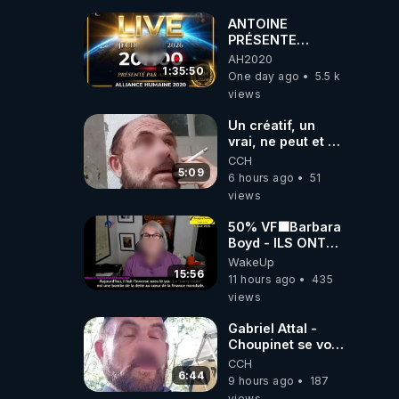
ANTOINE
PRÉSENTE
AH2020 LE LIVE
AH2020
20H ***DU
1:35:50
One day ago
5.5 k
06/08/2026***
views
Un créatif, un
vrai, ne peut et ne
doit pas faire
CCH
appel à
5:09
6 hours ago
51
l'intelligence
views
artificielle
50% VF🟩Barbara
Boyd - ILS ONT
MENTI SUR TOUT
WakeUp
-Jocelyne
15:56
11 hours ago
435
Traduction
views
Gabriel Attal -
Choupinet se voit
en haut de
CCH
l'affiche
6:44
9 hours ago
187
views