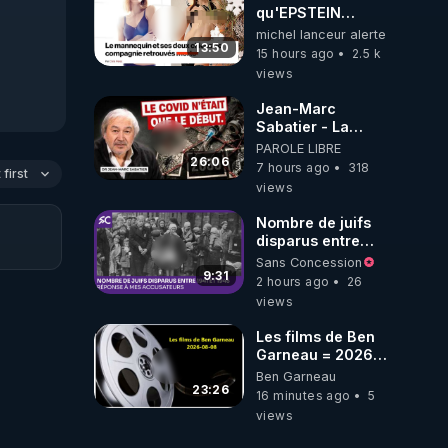
ukrainienne
qu'EPSTEIN
VOULAIT CACHER
michel lanceur alerte
13:50
15 hours ago
2.5 k
views
Jean-Marc
Sabatier - La
Covid-19 n'a été
PAROLE LIBRE
que le début -
26:06
7 hours ago
318
first
L'ARN messager
views
jusqu où ira-t-il ?
Nombre de juifs
disparus entre
1941 et 1945
Sans Concession
(Réponse à mes
9:31
2 hours ago
26
accusateurs)
views
Les films de Ben
Garneau = 2026-
08-08
Ben Garneau
23:26
16 minutes ago
5
views