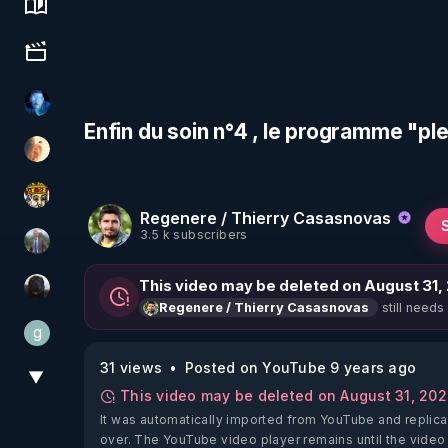
Science, history & spirituality
Culture, media & entertainment
AH2020
Enfin du soin n°4 , le programme "p
La Puce à l'oreille
Textes Sacrés & Maîtres Spirituels
Regenere / Thierry Casasnovas
3.5 k subscribers
Nicolas BOUVIER
This video may be deleted on August 31,
TrueMedia
still needs
Regenere / Thierry Casasnovas
g
gilo59
31 views
Posted on YouTube 9 years ago
▼
View More
This video may be deleted on August 31, 20
It was automatically imported from YouTube and replica
over. The YouTube video player remains until the video