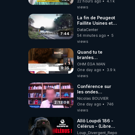
22 hours ago
4.1 k
l'obligation dans
views
toute la France
La fin de Peugeot
Faillite Usines et
Emplois
DataCenter
Menacees -
7:44
54 minutes ago
5
L'heure de l'auto
views
Quand tu te
branles
bonhomme tu
OHM ÉGA MAN
émets des ondes
9:35
One day ago
3.9 k
ils ont juste omis
views
de t'expliquer
Conférence sur
les ondes
électromagnétiques
Nicolas BOUVIER
par Grégoire
2:13:08
One day ago
746
Caustru et Bart de
views
Wever !
Allô Loupdi 186 -
Célérus - (Libre
Antenne) - Loup
Loup_Divergent_Reposts