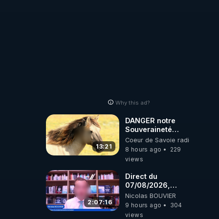
Why this ad?
DANGER notre
Souveraineté
Alimentaire est
Coeur de Savoie radioweb TV
attaqué...
13:21
8 hours ago
229
views
Direct du
07/08/2026,
présenté par
Nicolas BOUVIER
Nicolas BOUVIER
2:07:16
9 hours ago
304
views