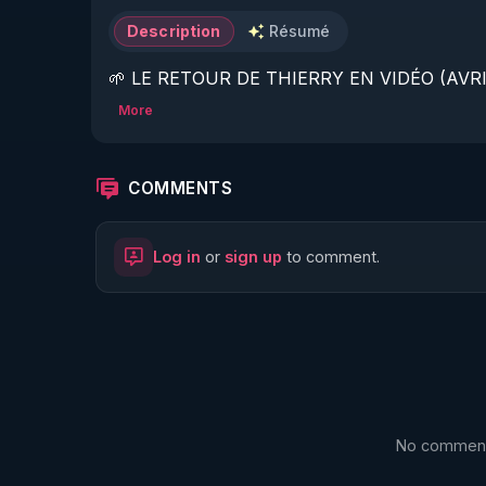
Description
Résumé
🌱 LE RETOUR DE THIERRY EN VIDÉO (AVRIL
More
https://www.rgnr.fr/presentation.html
🌱 LE MAGAZINE RÉGÉNÈRE 

COMMENTS
http://rgnr.li/ymag
Log in
or
sign up
to comment.
🌱 LA BOUTIQUE DU MAGAZINE

https://boutique.magazine-regenere.fr/
🌱 FIL TELEGRAM

https://t.me/rgnr_fr
No comments