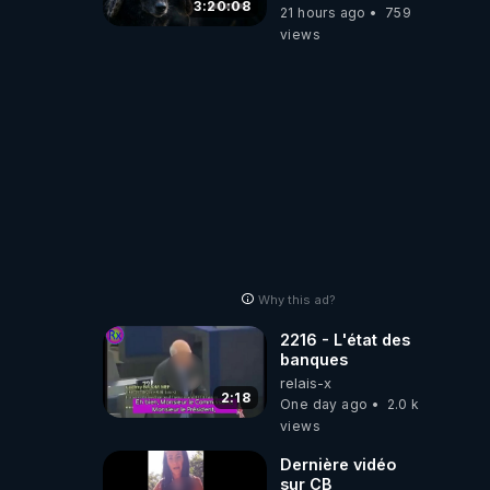
Divergent
3:20:08
21 hours ago
759
2026.08.06
views
Why this ad?
2216 - L'état des
banques
relais-x
2:18
One day ago
2.0 k
views
Dernière vidéo
sur CB