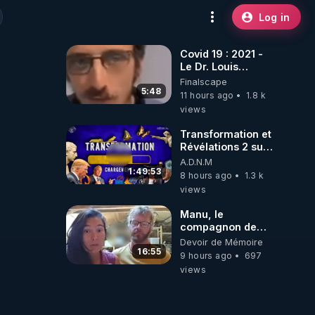
Log in
Covid 19 : 2021 -
Le Dr. Louis
Fouché renverse
Finalscape
le plateau de
5:48
11 hours ago
1.8 k
CNews !
views
Transformation et
Révélations 2 sur
2 - live du
A.D.N.M
07/08/26
1:49:53
8 hours ago
1.3 k
views
Manu, le
compagnon de
Kyria, raconte sa
Devoir de Mémoire
garde à vue
16:55
9 hours ago
697
musclée.
views
PARTAGEZ!