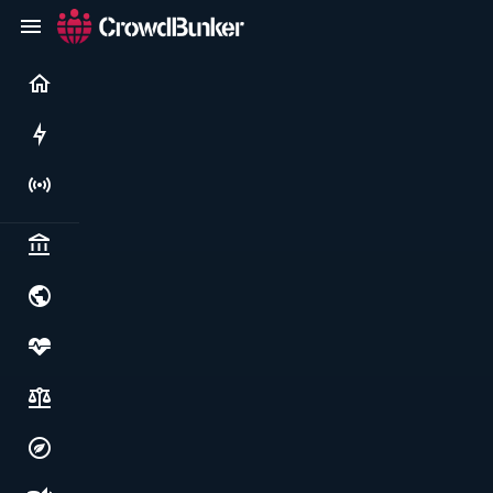
Current
Rushes
Live
Politics & institutions
World & geopolitics
Health, food & wellbeing
Society, justice & freedoms
Economy, environment & technology