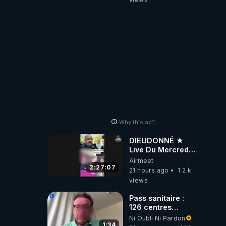
Why this ad?
DIEUDONNÉ ★
Live Du Mercredi
5 Août 2026
Airmeet
2:27:07
21 hours ago
1.2 k
views
Pass sanitaire :
126 centres
commerciaux
Ni Oubli Ni Pardon
concernés par
1:34