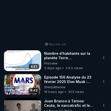
Why this ad?
Nombre d’habitants sur la
planète Terre…
Priscane
4:37
3 days ago
2.8 k views
Episode 156 Analyse du 23
février 2025 Elon Musk :
Houston , on a un problème !
Sherpatheone
8:42
19 hours ago
323 views
Juan Branco à Tarnos:
Ceuta, le narcotrafic et le
pouvoir en France
La Revue De Brêle