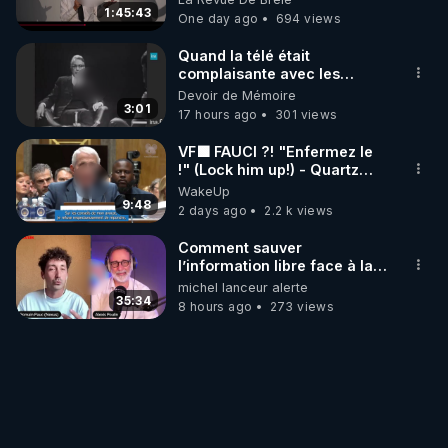
1:45:43
One day ago
694 views
Quand la télé était
complaisante avec les
pédophiles
Devoir de Mémoire
3:01
17 hours ago
301 views
VF🟩 FAUCI ?! "Enfermez le
!" (Lock him up!) - Quartz
Traduction
WakeUp
9:48
2 days ago
2.2 k views
Comment sauver
l’information libre face à la
censure ? Interview avec
michel lanceur alerte
Alexis Poulin
35:34
8 hours ago
273 views