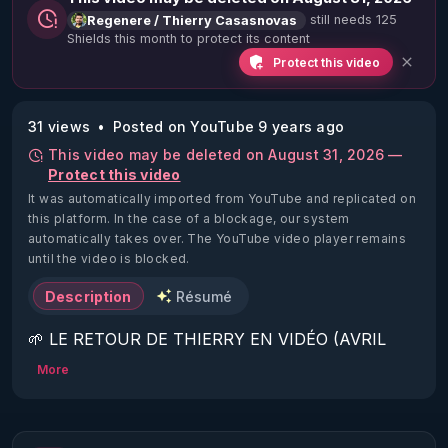
still needs 125
Regenere / Thierry Casasnovas
Shields this month to protect its content
Protect this video
31 views
Posted on YouTube 9 years ago
This video may be deleted on August 31, 2026 —
Protect this video
It was automatically imported from YouTube and replicated on
this platform.
In the case of a blockage, our system
automatically takes over. The YouTube video player remains
until the video is blocked.
Description
Résumé
🌱 LE RETOUR DE THIERRY EN VIDÉO (AVRIL 
2022)!

More
Découvrez la saison 2 des vidéos sur le nouveau 
https://www.rgnr.fr/presentation.html