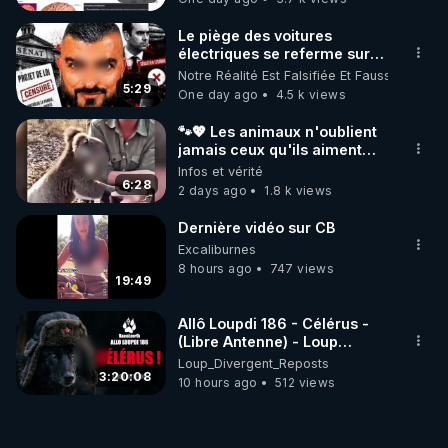
Le piège des voitures
électriques se referme sur
les usagers !
Notre Réalité Est Falsifiée Et Fausse
5:29
One day ago
4.5 k views
🐾💖 Les animaux n'oublient
jamais ceux qu'ils aiment…
🥹❤️
Infos et vérité
6:28
2 days ago
1.8 k views
Dernière vidéo sur CB
Excaliburnes
8 hours ago
747 views
19:49
Allô Loupdi 186 - Célérus -
(Libre Antenne) - Loup
Divergent 2026.08.06
Loup_Divergent_Reposts
3:20:08
10 hours ago
512 views