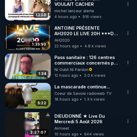
VOULAIT CACHER
🌱 INSTAGRAM

michel lanceur alerte
13:50
4 hours ago
916 views
https://www.instagram.com/rdlr_thierrycasasnovas/
http://rgnr.li/instagram
ANTOINE PRÉSENTE
AH2020 LE LIVE 20H ***DU
06/08/2026***
AH2020
🌱 LA NEWSLETTER

1:35:50
22 hours ago
4.8 k views
Pour ne pas rater l’actualité RGNR (stages, 
Pass sanitaire : 126 centres
commerciaux concernés par
http://rgnr.li/news
l'obligation dans toute la
Ni Oubli Ni Pardon
France
1:34
12 hours ago
3.0 k views
🌱 VIDÉOS NON CENSURÉES SUR ODYSEE 

Toutes les vidéos Youtube sont aussi sur la 
La mascarade continue...
Coeur de Savoie radioweb TV
18 hours ago
1.3 k views
http://rgnr.li/odysee
5:22
🌱 LES STAGES EN PRÉSENTIEL

DIEUDONNÉ ★ Live Du
Mercredi 5 Août 2026
Airmeet
http://rgnr.li/stages
2:27:07
10 hours ago
644 views