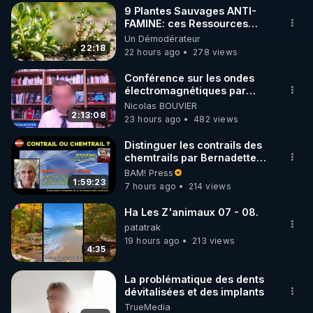
9 Plantes Sauvages ANTI-
▶ 30 jours gratuit sur l’application de méditation et 
FAMINE: ces Ressources
NUTRITIVES&MéDICINALES"gratuite
Un Démodérateur
de bien-être ENVOL :

JARDIN&des Haies
22:18
22 hours ago
278 views
Rendez-vous sur 
https://www.envol.app/code
 avec 
le code : REGENERE
Conférence sur les ondes
électromagnétiques par
Grégoire Caustru et Bart de
Nicolas BOUVIER
Wever !
2:13:08
23 hours ago
482 views
Distinguer les contrails des
chemtrails par Bernadette
Bihin
BAM! Press
1:59:23
7 hours ago
214 views
Ha Les Z'animaux 07 - 08.
patatrak
19 hours ago
213 views
4:35
La problématique des dents
dévitalisées et des implants
TrueMedia