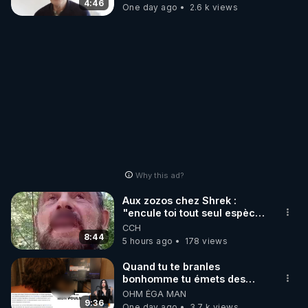
4:46
One day ago
2.6 k views
Why this ad?
Aux zozos chez Shrek :
"encule toi tout seul espèce
de mal polish"
CCH
8:44
5 hours ago
178 views
Quand tu te branles
bonhomme tu émets des
ondes ils ont juste omis de
OHM ÉGA MAN
t'expliquer
9:36
One day ago
3.7 k views