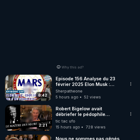
Why this ad?
Episode 156 Analyse du 23
février 2025 Elon Musk :
Houston , on a un problème !
Sherpatheone
8:42
5 hours ago
52 views
Robert Bigelow avait
débriefer le pédophile
génocidaire de donald j
tic tac ufo
trump
2:21
15 hours ago
728 views
Nous ne sommes pas gênés