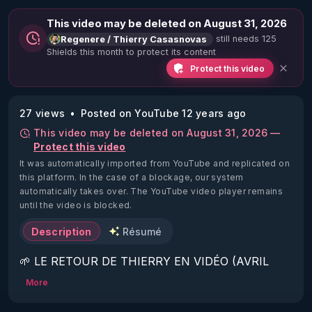
This video may be deleted on August 31, 2026
still needs 125
Regenere / Thierry Casasnovas
Shields this month to protect its content
Protect this video
27 views
Posted on YouTube 12 years ago
This video may be deleted on August 31, 2026 —
Protect this video
It was automatically imported from YouTube and replicated on
this platform.
In the case of a blockage, our system
automatically takes over. The YouTube video player remains
until the video is blocked.
Description
Résumé
🌱 LE RETOUR DE THIERRY EN VIDÉO (AVRIL 
2022)!

More
Découvrez la saison 2 des vidéos sur le nouveau 