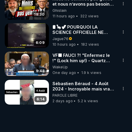
et nous n’avons pas besoin
de nous excuser ! #jw
Ghislain
#jehovah #collegecentral
18:30
11 hours ago
322 views
🛢 🦕 🦖 POURQUOI LA
SCIENCE OFFICIELLE NE
CONNAÎT-ELLE PAS LA VRAIE
Jague76
ORIGINE DU PÉTROLE ?
6:09
10 hours ago
182 views
VF🟩 FAUCI ?! "Enfermez le
!" (Lock him up!) - Quartz
Traduction
WakeUp
9:48
One day ago
1.9 k views
Sébastien Béraud - 4 Août
2024 - Incroyable mais vrai,
partagez svp...
PAROLE LIBRE
6:14
2 days ago
5.2 k views