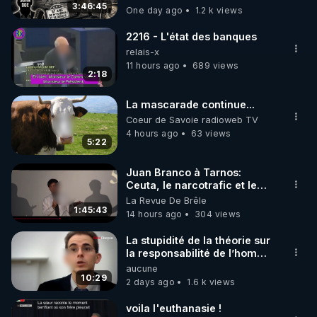
3:46:45
One day ago
1.2 k views
code : REGENERE10

2216 - L'état des banques
▶ 30 jours gratuit sur l’application de méditation et 
relais-x
de bien-être ENVOL :

11 hours ago
689 views
2:18
Rendez-vous sur 
https://www.envol.app/code
 avec 
le code : REGENERE
La mascarade continue...
Coeur de Savoie radioweb TV
4 hours ago
63 views
5:22
Juan Branco à Tarnos:
Ceuta, le narcotrafic et le
pouvoir en France
La Revue De Brêle
1:45:43
14 hours ago
304 views
La stupidité de la théorie sur
la responsabilité de l’homme
concernant le dioxyde de
aucune
carbone.
10:29
2 days ago
1.6 k views
voila l'euthanasie !