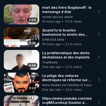
http://rgnr.li/facebook
mort des frère Bogdanoff : le
mensonge d état
🌱 INSTAGRAM

michel lanceur alerte
7:28
19 hours ago
3.0 k views
https://www.instagram.com/rdlr_thierrycasasnovas/
http://rgnr.li/instagram
Quand tu te branles
bonhomme tu émets des
ondes ils ont juste omis de
OHM ÉGA MAN
🌱 LA NEWSLETTER

t'expliquer
9:36
16 hours ago
2.2 k views
Pour ne pas rater l’actualité RGNR (stages, 
La problématique des dents
dévitalisées et des implants
http://rgnr.li/news
TrueMedia
4:46
One day ago
2.2 k views
🌱 VIDÉOS NON CENSURÉES SUR ODYSEE 

Toutes les vidéos Youtube sont aussi sur la 
Le piège des voitures
électriques se referme sur
les usagers !
Notre Réalité Est Falsifiée Et Fausse
http://rgnr.li/odysee
5:29
One day ago
4.2 k views
🌱 LES STAGES EN PRÉSENTIEL

https://www.youtube.com/watch?
v=qlMXorx6xqI Soutien à