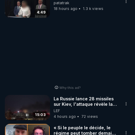
patatrak
18 hours ago
1.3 k views
4:49
Why this ad?
La Russie lance 28 missiles
sur Kiev, l'attaque révèle la
faiblesse de Kiev
LEF
15:03
4 hours ago
72 views
« Si le peuple le décide, le
régime peut tomber demain !