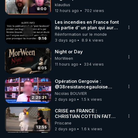
»
klaudius
8:00
12 hours ago
702 views
Les incendies en France font
ils partie d' un plan qui aurait
débuté le 11 septembre 2001
Réinformation sur le monde
?
9:16
3 days ago
8.9 k views
Night or Day
MorWeen
11 hours ago
334 views
6:05
Opération Gergovie :
‪@38resistancegauloise‬
‪@MarionSigautOfficiel‬
Nicolas BOUVIER
‪@gladysriifard5710‬ Laëtitia
2:25:21
2 days ago
1.5 k views
CRISE en FRANCE :
CHRISTIAN COTTEN FAIT
une étrange découverte
Priscane
12:55
2 days ago
1.6 k views