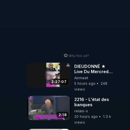
Why this ad?
DIEUDONNÉ ★
Live Du Mercredi
5 Août 2026
Airmeet
2:27:07
5 hours ago
248
views
2216 - L'état des
banques
relais-x
2:18
20 hours ago
1.3 k
views