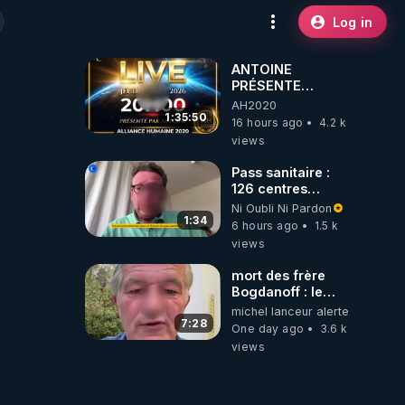
Log in
ANTOINE
PRÉSENTE
AH2020 LE LIVE
AH2020
20H ***DU
1:35:50
16 hours ago
4.2 k
06/08/2026***
views
Pass sanitaire :
126 centres
commerciaux
Ni Oubli Ni Pardon
concernés par
1:34
6 hours ago
1.5 k
l'obligation dans
views
toute la France
mort des frère
Bogdanoff : le
mensonge d état
michel lanceur alerte
7:28
One day ago
3.6 k
views