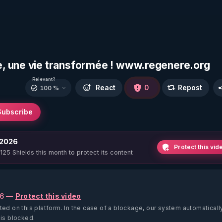
, une vie transformée ! www.regenere.org
Relevant?
React
0
Repost
100 %
Subscribe
 2026
Protect this vid
 125 Shields this month to protect its content
26 —
Protect this video
ted on this platform.
In the case of a blockage, our system automaticall
 is blocked.