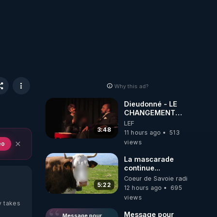
Why this ad?
Dieudonné - LE
CHANGEMENT
C'EST
LEF
MAINTENANT
3:48
11 hours ago
513
views
eo
La mascarade
continue...
Coeur de Savoie radioweb TV
5:22
12 hours ago
695
views
y takes
Message pour
Message pour