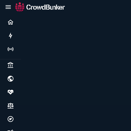
Current
Rushes
Live
Politics & institutions
World & geopolitics
Health, food & wellbeing
Society, justice & freedoms
Economy, environment & technology