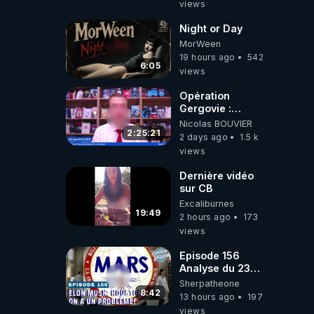
views
Night or Day
MorWeen
19 hours ago
542
6:05
views
Opération
Gergovie :
‪@38resistancegauloise‬
Nicolas BOUVIER
‪@MarionSigautOfficiel‬
2:25:21
2 days ago
1.5 k
‪@gladysriifard5710‬
views
Laëtitia
Dernière vidéo
sur CB
Excaliburnes
19:49
2 hours ago
173
views
Episode 156
Analyse du 23
février 2025 Elon
Sherpatheone
Musk : Houston ,
8:42
13 hours ago
197
on a un problème
views