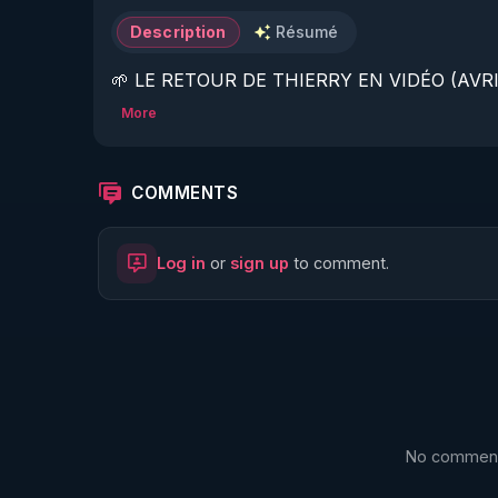
Description
Résumé
🌱 LE RETOUR DE THIERRY EN VIDÉO (AVRIL
More
https://www.rgnr.fr/presentation.html
🌱 LE MAGAZINE RÉGÉNÈRE 

COMMENTS
http://rgnr.li/ymag
Log in
or
sign up
to comment.
🌱 LA BOUTIQUE DU MAGAZINE

https://boutique.magazine-regenere.fr/
🌱 FIL TELEGRAM

https://t.me/rgnr_fr
No comments