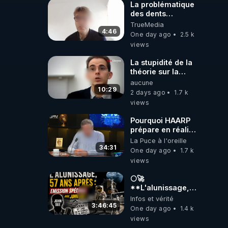
La problématique
des dents
dévitalisées et
TrueMedia
des implants
4:46
One day ago
2.5 k
views
La stupidité de la
théorie sur la
responsabilité de
aucune
l’homme
10:29
2 days ago
1.7 k
concernant le
views
dioxyde de
carbone.
Pourquoi HAARP
prépare en réalité
un CHAOS
La Puce à l'oreille
climatique, on
34:31
One day ago
1.7 k
répond
views
🌕🚀
**L'alunissage,
57 ans après :
Infos et vérité
Émission spéciale
3:46:45
One day ago
1.4 k
avec John Doe
views
!** 👨 🚀✨