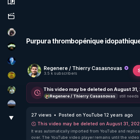
Science, history & spirituality
Culture, media & entertainment
Priscane
Purpura thrombopénique idopathique
DMSO pour TOUS
AH2020
Regenere / Thierry Casasnovas
3.5 k subscribers
CDS pour TOUS
This video may be deleted on August 31,
Sonmi-877
still needs
Regenere / Thierry Casasnovas
michel lanceur alerte
27 views
Posted on YouTube 12 years ago
▼
View More
This video may be deleted on August 31, 20
It was automatically imported from YouTube and replica
over. The YouTube video player remains until the video