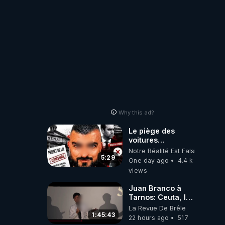
Why this ad?
Le piège des
voitures
électriques se
Notre Réalité Est Falsifiée Et F
referme sur les
5:29
One day ago
4.4 k
usagers !
views
Juan Branco à
Tarnos: Ceuta, le
narcotrafic et le
La Revue De Brêle
pouvoir en France
1:45:43
22 hours ago
517