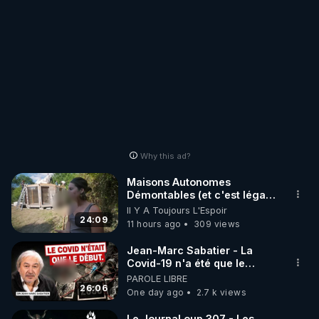
Why this ad?
Maisons Autonomes
Démontables (et c'est légal).
Visite éco village en
Il Y A Toujours L'Espoir
Bretagne
24:09
11 hours ago
309 views
Jean-Marc Sabatier - La
Covid-19 n'a été que le
début - L'ARNm & l'ARNm-aa
PAROLE LIBRE
jusqu où auront-t-il ?
26:06
One day ago
2.7 k views
Le JournaLoup 307 - Les