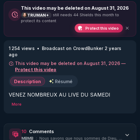
This video may be deleted on August 31, 2026
still needs 44 Shields this month to
TRUMAN+
protect its content
Protect this video
1 254 views
Broadcast on CrowdBunker 2 years
ago
This video may be deleted on August 31, 2026 —
Protect this video
Description
Résumé
VENEZ NOMBREUX AU LIVE DU SAMEDI 
06/07/24 21H (nouvel horaire d'été : 21h) :

More
La Vérité en Questions Vue du Star-Force Café :

Invité : Ozler Atalay.

Autres invités : Brûlé Parlesilluminés, Aurélie.

10
Comments
Sujet : le Truman Show du Gang Stalking (sans 
MBMB
:
Nous savons que nous sommes de Dieu, et que le monde entier est sous la puissanc...
ondes) expliqué aux nuls.
