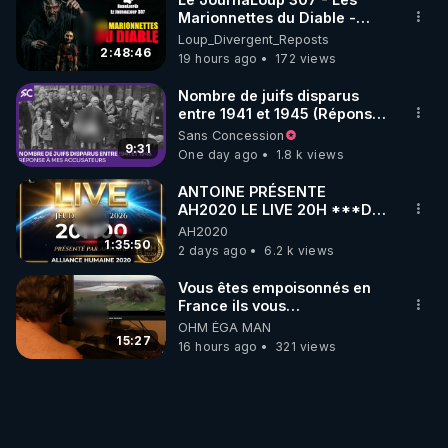
Marionnettes du Diable -
Loup Divergent 2026.08.07
Loup_Divergent_Reposts
2:48:46
19 hours ago
172 views
Nombre de juifs disparus
entre 1941 et 1945 (Réponse
à mes accusateurs)
Sans Concession
9:31
One day ago
1.8 k views
ANTOINE PRÉSENTE
AH2020 LE LIVE 20H ***DU
06/08/2026***
AH2020
1:35:50
2 days ago
6.2 k views
Vous êtes empoisonnés en
France ils vous
empoisonnent tranquille
OHM ÉGA MAN
15:27
16 hours ago
321 views