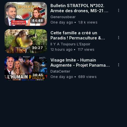
Bulletin STRATPOL N°302.
Armée des drones, MS-21 en
série, missiles coréens.
Generousbear
07.08.2026.
44:48
One day ago
1.8 k views
Cette famille a créé un
Paradis ! Permaculture &
Autonomie
Il Y A Toujours L'Espoir
30:27
12 hours ago
117 views
Visage Imite - Humain
Augmente - Projet Panama
AI - Bienvenue dans la
DataCenter
dystopie - Mazikeen
36:45
One day ago
689 views