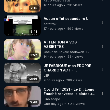
Retro Video Vault
12 hours ago
231 views
2:15
APPEL AUX DONS POUR SOUTENIR MON 
TRAVAIL D'INTERET PUBLIC AVEC MES LIVE 
Aucun effet secondaire !.
(SAMEDI 21H / CROWDBUNKER & ODYSEE & 
patatrak
YOUTUBE & TWITTER & VK & RUMBLE & 
17 hours ago
599 views
3:41
https://notretortureestreelle.com/dons-
ATTENTION A VOS
bestofcomputer.html
ASSIETTES
Coeur de Savoie radioweb TV
3:57
14 hours ago
634 views
Lien de ma cagnotte "Lyf Pay" (payable par CB 
sans frais, la cagnotte étant anonyme, vos noms 
JE FABRIQUE mon PROPRE
ne seront pas visibles) pour mon anniversaire ou 
CHARBON ACTIF
GRATUITEMENT pour
LEF
Purifier mon EAU
12:46
9 hours ago
280 views
https://tinyurl.com/cagnottefred
Covid 19 : 2021 - Le Dr. Louis
Vidéos de tous les autres Lives d'utilité publique de 
Fouché renverse le plateau
de CNews !
Finalscape
5:48
One day ago
5.2 k views
https://tinyurl.com/grandreveil2024