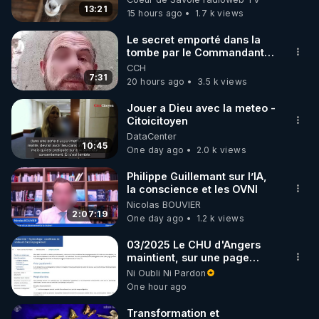
Chat (sur CrowdBunker, YouTube, VK, Odysee, 
13:21
15 hours ago
1.7 k views
Facebook, Rumble, ...), ou venez à l'écran (micro 
Le secret emporté dans la
tombe par le Commandant
https://tinyurl.com/bestoflivechat
Cousteau le 25 juin 1997
CCH
7:31
20 hours ago
3.5 k views
MERCI DE VOTER POUR CETTE VIDEO EN 
CLIQUANT SUR ^ EN BAS A DROITE OU EST 
Jouer a Dieu avec la meteo -
Citoicitoyen
ECRIT "P 50%" !!!

DataCenter
10:45
One day ago
2.0 k views
MERCI DE ME SOUTENIR EN CLIQUANT EN BAS 
A DROITE SUR "SOUTENIR" (CROWDBUNKER).

Philippe Guillemant sur l’IA,
la conscience et les OVNI
Nicolas BOUVIER
2:07:19
One day ago
1.2 k views
https://crowdbunker.com/@bestofcomputer
03/2025 Le CHU d'Angers
maintient, sur une page
mise à jour, ses consignes
Ni Oubli Ni Pardon
https://www.youtube.com/@bestofcomputer
sanitaires Covid en
One hour ago
maternité. Toute patiente
hospitalisée au moins une
Transformation et