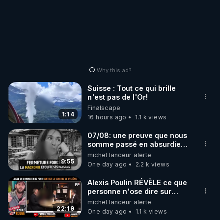
Why this ad?
Suisse : Tout ce qui brille
n'est pas de l'Or!
Finalscape
1:14
16 hours ago
1.1 k views
07/08: une preuve que nous
somme passé en absurdie
une dictature qui veut faire
michel lanceur alerte
taire ses opposant !
9:55
One day ago
2.2 k views
Alexis Poulin RÉVÈLE ce que
personne n'ose dire sur
l'Union européenne (C'est
michel lanceur alerte
explosif)
22:19
One day ago
1.1 k views