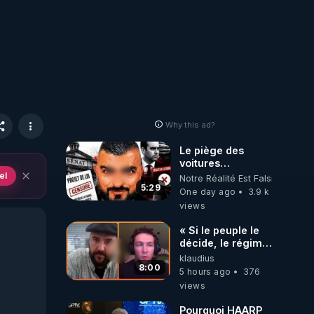
Why this ad?
Le piège des
voitures
électriques se
el
Notre Réalité Est Falsifiée Et F
referme sur les
5:29
One day ago
3.9 k
usagers !
views
« Si le peuple le
décide, le régime
peut tomber
klaudius
demain ! »
8:00
5 hours ago
376
views
Pourquoi HAARP