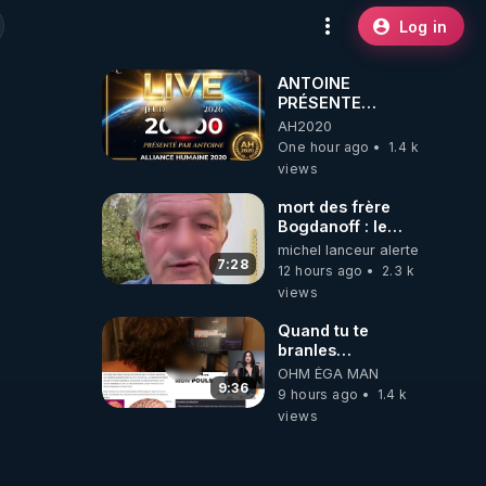
Log in
ANTOINE
PRÉSENTE
AH2020 LE LIVE
AH2020
20H ***DU
One hour ago
1.4 k
06/08/2026***
views
mort des frère
Bogdanoff : le
mensonge d état
michel lanceur alerte
7:28
12 hours ago
2.3 k
views
Quand tu te
branles
bonhomme tu
OHM ÉGA MAN
émets des ondes
9:36
9 hours ago
1.4 k
ils ont juste omis
views
de t'expliquer