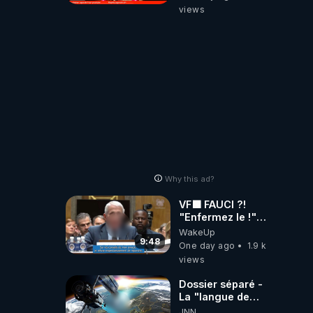
views
Why this ad?
VF🟩 FAUCI ?!
"Enfermez le !"
(Lock him up!) -
WakeUp
Quartz Traduction
9:48
One day ago
1.9 k
views
Dossier séparé -
La "langue de
feu" a
JNN