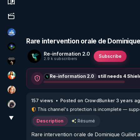
Science, history & spirituality
Culture, media & entertainment
PAROLE LIBRE
Rare intervention orale de Dominique 
WakeUp
Re-information 2.0
Subscribe
2.9 k subscribers
Infos et vérité
Re-information 2.0
still needs 4 Shiel
L'autre son de cloche
Ambr3
157 views
Posted on CrowdBunker 3 years a
Priscane
This channel's protection is incomplete — suppor
▼
View More
Description
Résumé
Rare intervention orale de Dominique Guillet a