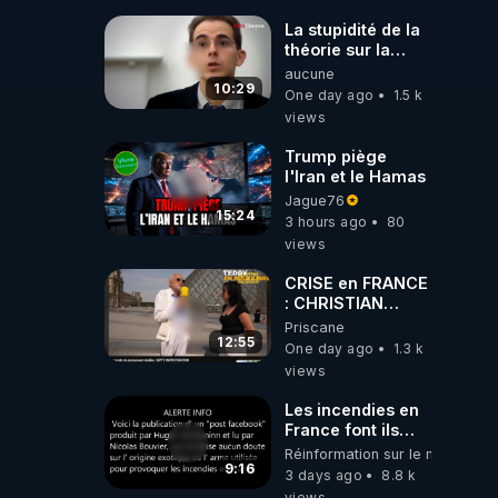
#jehovah
#collegecentral
La stupidité de la
théorie sur la
responsabilité de
aucune
l’homme
10:29
One day ago
1.5 k
concernant le
views
dioxyde de
carbone.
Trump piège
l'Iran et le Hamas
Jague76
15:24
3 hours ago
80
views
CRISE en FRANCE
: CHRISTIAN
COTTEN FAIT une
Priscane
étrange
12:55
One day ago
1.3 k
découverte
views
Les incendies en
France font ils
partie d' un plan
Réinformation sur le monde
qui aurait débuté
9:16
3 days ago
8.8 k
le 11 septembre
views