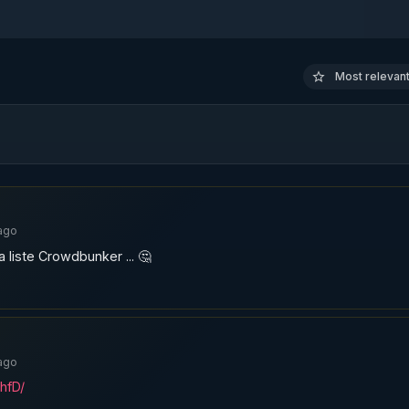
ations d'antisémitisme à son encontre

Most relevant 
omplotistes-et-autres-conspirationnistes-maccusant-de-
eintures-et-autres-cantos-cannabino-fongiques/
ago
liste Crowdbunker ... 🤔
ago
hfD/