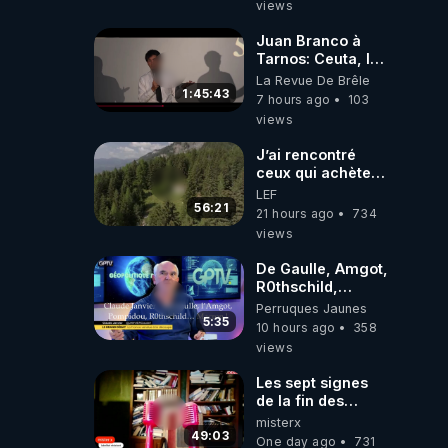
views
!** 👨 🚀✨
Juan Branco à
Tarnos: Ceuta, le
narcotrafic et le
La Revue De Brêle
pouvoir en France
1:45:43
7 hours ago
103
views
J’ai rencontré
ceux qui achètent
des bunkers pour
LEF
survivre à la fin
56:21
21 hours ago
734
du monde
views
De Gaulle, Amgot,
R0thschild,
Macron &
Perruques Jaunes
Pompidou…
5:35
10 hours ago
358
Macron Claude
views
Janvier, GPTV, 18
X 2024
Les sept signes
de la fin des
temps selon
misterx
l’intervenant
49:03
One day ago
731