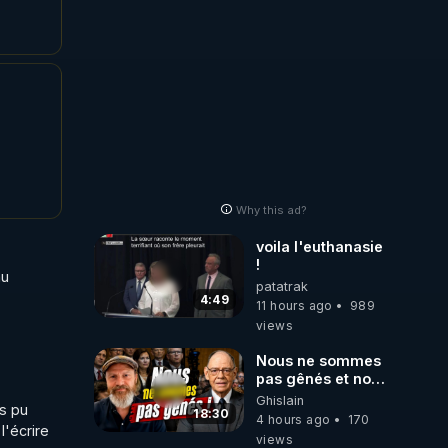
Why this ad?
voila l'euthanasie
!
u 
patatrak
4:49
11 hours ago
989
views
Nous ne sommes
pas gênés et nous
n’avons pas
Ghislain
s pu 
besoin de nous
18:30
4 hours ago
170
écrire 
excuser ! #jw
views