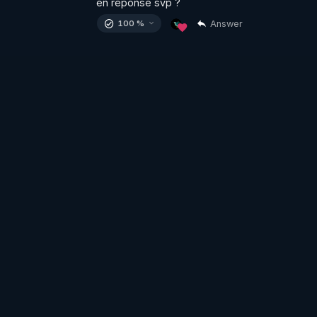
en réponse svp ?
Answer
100 %