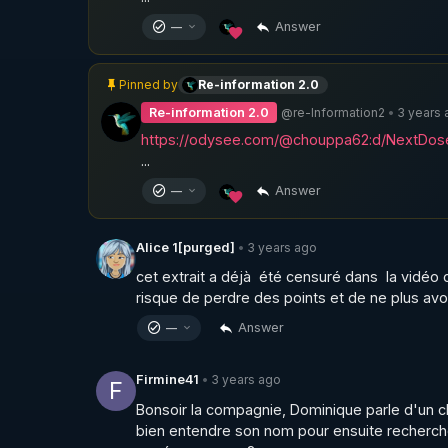
Answer
—
Re-information 2.0
Pinned by
@re-Information2
3 years 
Re-information 2.0
•
https://odysee.com/@chouppa62:d/NextDose_
...
Answer
—
3 years ago
Alice 1[purged]
•
cet extrait a déjà  été censuré dans  la vidéo or
risque de perdre des points et de ne plus avo
Answer
—
3 years ago
Firmine41
•
F
Bonsoir la compagnie, Dominique parle d'un cher
bien entendre son nom pour ensuite recherche