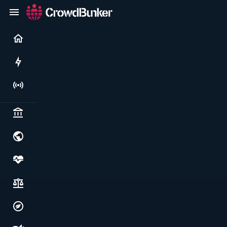
Current
Rushes
Live
Politics & institutions
World & geopolitics
Health, food & wellbeing
Society, justice & freedoms
Economy, environment & technology