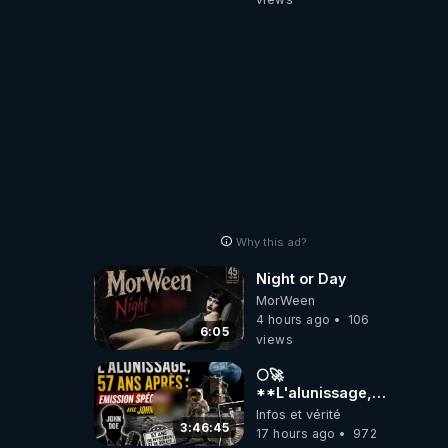
2001 ?
Why this ad?
Night or Day
MorWeen
4 hours ago
106
6:05
views
🌕🚀
**L'alunissage,
57 ans après :
Infos et vérité
Émission spéciale
3:46:45
17 hours ago
972
avec John Doe