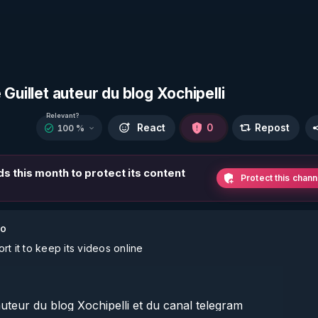
Guillet auteur du blog Xochipelli
Relevant?
React
0
Repost
100 %
ds this month to protect its content
Protect this chann
go
t it to keep its videos online
uteur du blog Xochipelli et du canal telegram 