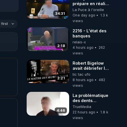
prépare en réalité
un CHAOS
La Puce à l'oreille
climatique, on
34:31
One day ago
1.3 k
répond
views
first
2216 - L'état des
banques
relais-x
2:18
4 hours ago
262
views
Robert Bigelow
avait débriefer le
pédophile
tic tac ufo
génocidaire de
2:21
8 hours ago
482
donald j trump
views
La problématique
des dents
dévitalisées et
TrueMedia
des implants
4:46
22 hours ago
1.8 k
views