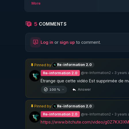
@brigadesantigraphene

More
Bonus : article de mise au point sur des accus
5
COMMENTS
https://xochipelli.fr/2023/12/pour-tous-les-c
judeophobie-et-pour-tous-les-amateurs-de-p
Log in
or
sign up
to comment.
https://t.me/lenarratif_info/7117
Re-information 2.0
Pinned by
https://t.me/Reinformation2point0
@re-Information2
3 years 
Re-information 2.0
•
...
Étrange que cette vidéo Est supprimée de ma 
Answer
100 %
Re-information 2.0
Pinned by
@re-Information2
3 years 
Re-information 2.0
•
https://www.bitchute.com/video/g0Z7KX3XM
...