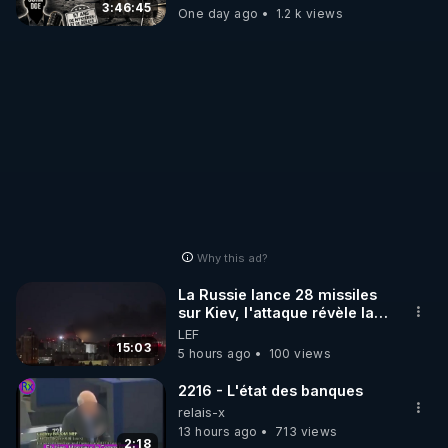
3:46:45
One day ago
1.2 k views
Why this ad?
La Russie lance 28 missiles
sur Kiev, l'attaque révèle la
faiblesse de Kiev
LEF
15:03
5 hours ago
100 views
2216 - L'état des banques
relais-x
13 hours ago
713 views
2:18