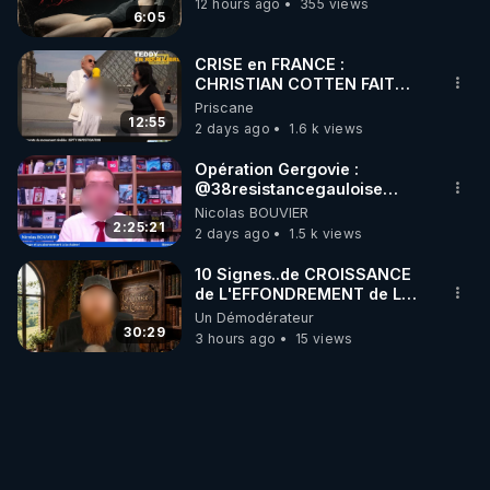
12 hours ago
355 views
6:05
CRISE en FRANCE :
CHRISTIAN COTTEN FAIT
une étrange découverte
Priscane
12:55
2 days ago
1.6 k views
Opération Gergovie :
‪@38resistancegauloise‬
‪@MarionSigautOfficiel‬
Nicolas BOUVIER
‪@gladysriifard5710‬ Laëtitia
2:25:21
2 days ago
1.5 k views
10 Signes..de CROISSANCE
de L'EFFONDREMENT de La
Civilisation
Un Démodérateur
de"DECROISSANCE de
30:29
3 hours ago
15 views
L'Humaine Société"?