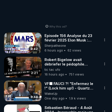
Why this ad?
Episode 156 Analyse du 23
février 2025 Elon Musk :
Houston , on a un problème !
Sherpatheone
8:42
6 hours ago
62 views
Robert Bigelow avait
débriefer le pédophile
génocidaire de donald j
tic tac ufo
trump
2:21
16 hours ago
751 views
VF🟩 FAUCI ?! "Enfermez le
!" (Lock him up!) - Quartz
Traduction
WakeUp
9:48
One day ago
1.9 k views
Sébastien Béraud - 4 Août