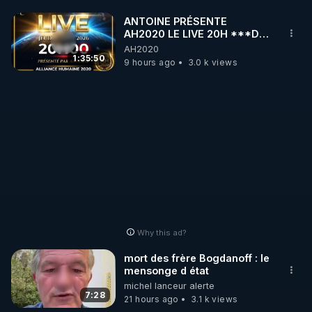
ANTOINE PRÉSENTE
AH2020 LE LIVE 20H ***DU
06/08/2026***
AH2020
1:35:50
9 hours ago
3.0 k views
Why this ad?
mort des frère Bogdanoff : le
mensonge d état
michel lanceur alerte
7:28
21 hours ago
3.1 k views