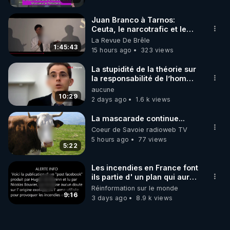
Juan Branco à Tarnos:
Ceuta, le narcotrafic et le
pouvoir en France
La Revue De Brêle
1:45:43
15 hours ago
323 views
La stupidité de la théorie sur
la responsabilité de l’homme
concernant le dioxyde de
aucune
carbone.
10:29
2 days ago
1.6 k views
La mascarade continue...
Coeur de Savoie radioweb TV
5 hours ago
77 views
5:22
Les incendies en France font
ils partie d' un plan qui aurait
débuté le 11 septembre 2001
Réinformation sur le monde
?
9:16
3 days ago
8.9 k views