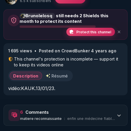
6.5 k subscribers
Brunolelosq
still needs 2 Shields this
month to protect its content
Protect this channel
1 695 views
Posted on CrowdBunker 4 years ago
This channel's protection is incomplete — support it
to keep its videos online
Description
Résumé
vidéo:KAUK.13/01/23.
6
Comments
matiere reconnaissante
:
enfin une médecine fiable, nous sommes sauvés !!!!!!!!!!!