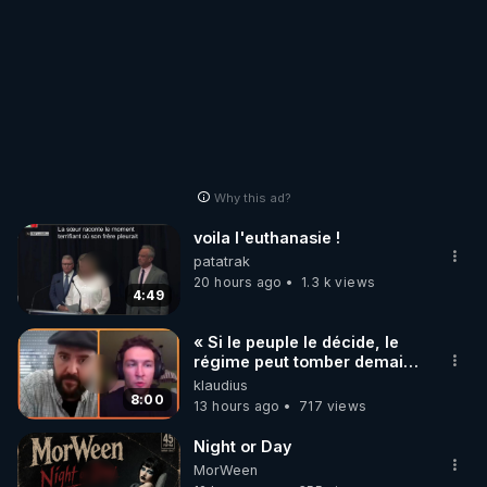
Why this ad?
voila l'euthanasie !
patatrak
20 hours ago
1.3 k views
4:49
« Si le peuple le décide, le
régime peut tomber demain !
»
klaudius
8:00
13 hours ago
717 views
Night or Day
MorWeen