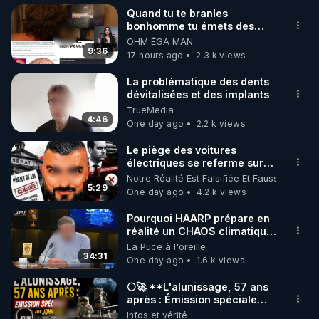
Quand tu te branles
bonhomme tu émets des
ondes ils ont juste omis de
OHM ÉGA MAN
t'expliquer
9:36
17 hours ago
2.3 k views
La problématique des dents
dévitalisées et des implants
TrueMedia
4:46
One day ago
2.2 k views
Le piège des voitures
électriques se referme sur
les usagers !
Notre Réalité Est Falsifiée Et Fausse
5:29
One day ago
4.2 k views
Pourquoi HAARP prépare en
réalité un CHAOS climatique,
on répond
La Puce à l'oreille
34:31
One day ago
1.6 k views
🌕🚀 **L'alunissage, 57 ans
après : Émission spéciale
avec John Doe !** 👨 🚀✨
Infos et vérité