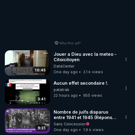
Why this ad?
Jouer a Dieu avec la meteo -
Citoicitoyen
DataCenter
10:45
One day ago
2.1 k views
Aucun effet secondaire !.
patatrak
22 hours ago
955 views
3:41
Nombre de juifs disparus
entre 1941 et 1945 (Réponse
à mes accusateurs)
Sans Concession
9:31
One day ago
1.9 k views