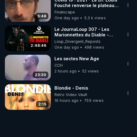
Fouché renverse le plateau
de CNews !
Finalscape
5:48
One day ago
5.3 k views
Le JournaLoup 307 - Les
Marionnettes du Diable -
Loup Divergent 2026.08.07
Loup_Divergent_Reposts
2:48:46
One day ago
498 views
Les sectes New Age
CCH
2 hours ago
52 views
23:30
Blondie - Denis
Retro Video Vault
16 hours ago
759 views
2:15