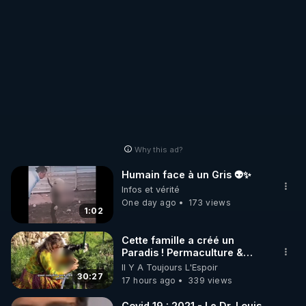
nos réalisations et qui
les regardé quand il le désire
décide de les regardé
quand il le désire n'ont
n'ont pas a payez pour des
pas a payez pour des
profiteurs connus !
profiteurs connus !
Why this ad?
Humain face à un Gris 👽✨
Infos et vérité
One day ago
173 views
1:02
Cette famille a créé un
Paradis ! Permaculture &
Autonomie
Il Y A Toujours L'Espoir
30:27
17 hours ago
339 views
Covid 19 : 2021 - Le Dr. Louis