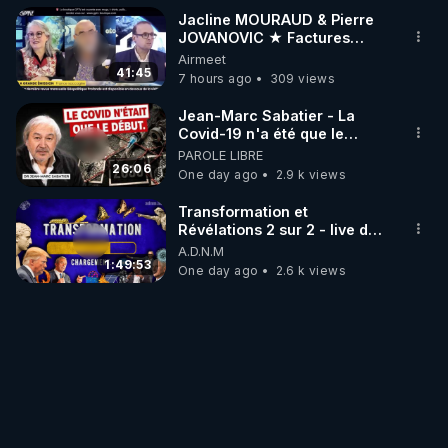
Jacline MOURAUD & Pierre
JOVANOVIC ★ Factures
Impayées : Où Est Passé Le
Airmeet
Pognon ?
41:45
7 hours ago
309 views
Jean-Marc Sabatier - La
Covid-19 n'a été que le
début - L'ARNm & l'ARNm-aa
PAROLE LIBRE
jusqu où auront-t-il ?
26:06
One day ago
2.9 k views
Transformation et
Révélations 2 sur 2 - live du
07/08/26
A.D.N.M
1:49:53
One day ago
2.6 k views