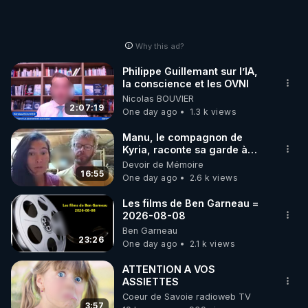
Why this ad?
Philippe Guillemant sur l’IA,
la conscience et les OVNI
Nicolas BOUVIER
2:07:19
One day ago
1.3 k views
Manu, le compagnon de
Kyria, raconte sa garde à
vue musclée. PARTAGEZ!
Devoir de Mémoire
16:55
One day ago
2.6 k views
Les films de Ben Garneau =
2026-08-08
Ben Garneau
23:26
One day ago
2.1 k views
ATTENTION A VOS
ASSIETTES
Coeur de Savoie radioweb TV
3:57