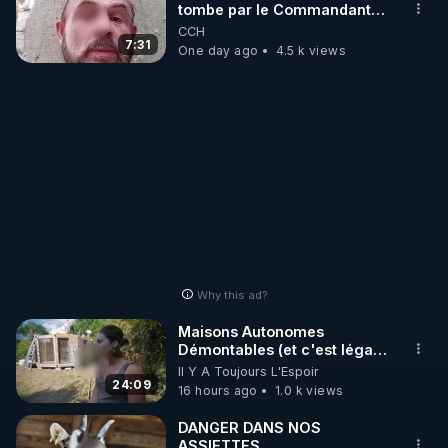
tombe par le Commandant
Cousteau le 25 juin 1997
CCH
7:31
One day ago
4.5 k views
Why this ad?
Maisons Autonomes
Démontables (et c'est légal).
Visite éco village en
Il Y A Toujours L'Espoir
Bretagne
24:09
16 hours ago
1.0 k views
DANGER DANS NOS
ASSIETTES...