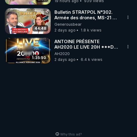
19 hours ago
939 views
Bulletin STRATPOL N°302.
Armée des drones, MS-21 en
série, missiles coréens.
Generousbear
07.08.2026.
44:48
2 days ago
1.8 k views
ANTOINE PRÉSENTE
AH2020 LE LIVE 20H ***DU
06/08/2026***
AH2020
1:35:50
2 days ago
6.4 k views
Why this ad?