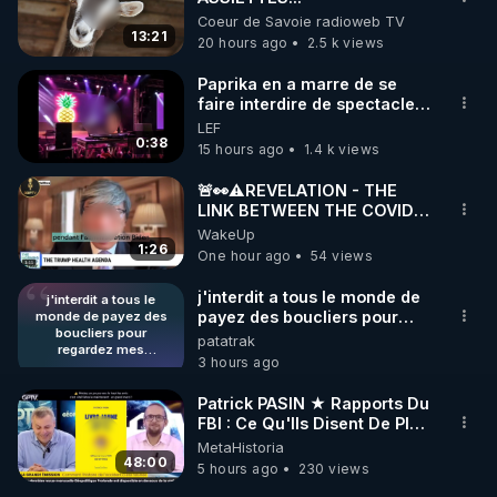
Coeur de Savoie radioweb TV
13:21
20 hours ago
2.5 k views
Paprika en a marre de se
faire interdire de spectacle.
Elle décide donc de devenir
LEF
DJ !
0:38
15 hours ago
1.4 k views
🚨👀⚠️REVELATION - THE
LINK BETWEEN THE COVID
VACCINE AND CANCER -LIEN
WakeUp
VACCIN COVID ET CANCER
1:26
One hour ago
54 views
j'interdit a tous le monde de
j'interdit a tous le
payez des boucliers pour
monde de payez des
boucliers pour
regardez mes publications
patatrak
regardez mes
(gratuites) quand ils le désire
3 hours ago
publications (gratuites)
juste pour protégé les
quand ils le désire juste
escrocs qui utilise
pour protégé les
Patrick PASIN ★ Rapports Du
CrowdBunker comme
escrocs qui utilise
FBI : Ce Qu'Ils Disent De Plus
CrowdBunker comme
stockage de fichiers
Grave Sur Hitler
MetaHistoria
stockage de fichiers
personnel. j'estime que les
48:00
personnel. j'estime que
5 hours ago
230 views
visiteurs qui voie nos
les visiteurs qui voie
réalisations et qui décide de