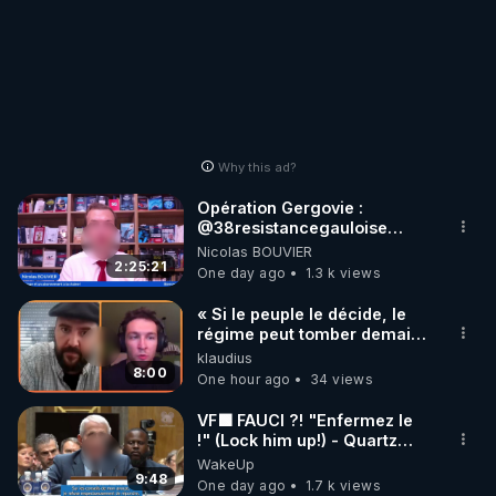
Why this ad?
Opération Gergovie :
‪@38resistancegauloise‬
‪@MarionSigautOfficiel‬
Nicolas BOUVIER
‪@gladysriifard5710‬ Laëtitia
2:25:21
One day ago
1.3 k views
« Si le peuple le décide, le
régime peut tomber demain !
»
klaudius
8:00
One hour ago
34 views
VF🟩 FAUCI ?! "Enfermez le
!" (Lock him up!) - Quartz
Traduction
WakeUp
9:48
One day ago
1.7 k views