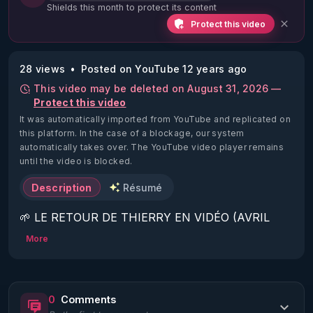
Shields this month to protect its content
Protect this video
28 views
Posted on YouTube 12 years ago
This video may be deleted on August 31, 2026 —
Protect this video
It was automatically imported from YouTube and replicated on
this platform.
In the case of a blockage, our system
automatically takes over. The YouTube video player remains
until the video is blocked.
Description
Résumé
🌱 LE RETOUR DE THIERRY EN VIDÉO (AVRIL 
2022)!

More
Découvrez la saison 2 des vidéos sur le nouveau 
https://www.rgnr.fr/presentation.html
0
Comments