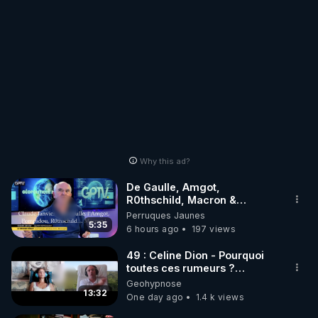
Why this ad?
De Gaulle, Amgot,
R0thschild, Macron &
Pompidou… Macron Claude
Perruques Jaunes
Janvier, GPTV, 18 X 2024
5:35
6 hours ago
197 views
49 : Celine Dion - Pourquoi
toutes ces rumeurs ?
Enquête sous hypnose
Geohypnose
13:32
One day ago
1.4 k views