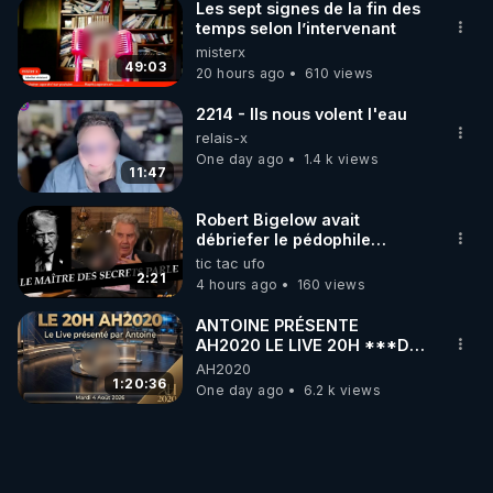
Les sept signes de la fin des
temps selon l’intervenant
misterx
49:03
20 hours ago
610 views
2214 - Ils nous volent l'eau
relais-x
One day ago
1.4 k views
11:47
Robert Bigelow avait
débriefer le pédophile
génocidaire de donald j
tic tac ufo
trump
2:21
4 hours ago
160 views
ANTOINE PRÉSENTE
AH2020 LE LIVE 20H ***DU
04/08/2026*** 📷LE
AH2020
GRAND RÉVEIL EST EN
1:20:36
One day ago
6.2 k views
MARCHE 📷