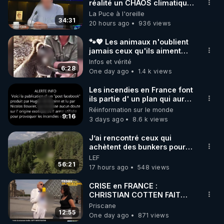
▶ 30 jours gratuit sur l’application de méditation et 
réalité un CHAOS climatique,
on répond
La Puce à l'oreille
de bien-être ENVOL :

34:31
20 hours ago
936 views
Rendez-vous sur 
https://www.envol.app/code
 avec 
le code : REGENERE
🐾💖 Les animaux n'oublient
jamais ceux qu'ils aiment…
🥹❤️
Infos et vérité
6:28
One day ago
1.4 k views
Les incendies en France font
ils partie d' un plan qui aurait
débuté le 11 septembre 2001
Réinformation sur le monde
?
9:16
3 days ago
8.6 k views
J’ai rencontré ceux qui
achètent des bunkers pour
survivre à la fin du monde
LEF
56:21
17 hours ago
548 views
CRISE en FRANCE :
CHRISTIAN COTTEN FAIT
une étrange découverte
Priscane
12:55
One day ago
871 views