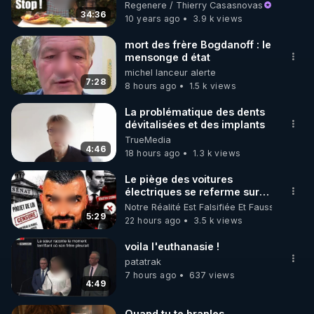
cartilages"
Regenere / Thierry Casasnovas
34:36
10 years ago
3.9 k views
https://www.instagram.com/rdlr_thierrycasasnovas/
http://rgnr.li/instagram
mort des frère Bogdanoff : le
mensonge d état
michel lanceur alerte
🌱 LA NEWSLETTER

7:28
8 hours ago
1.5 k views
Pour ne pas rater l’actualité RGNR (stages, 
La problématique des dents
dévitalisées et des implants
http://rgnr.li/news
TrueMedia
4:46
18 hours ago
1.3 k views
🌱 VIDÉOS NON CENSURÉES SUR ODYSEE 

Toutes les vidéos Youtube sont aussi sur la 
Le piège des voitures
électriques se referme sur
les usagers !
Notre Réalité Est Falsifiée Et Fausse
http://rgnr.li/odysee
5:29
22 hours ago
3.5 k views
🌱 LES STAGES EN PRÉSENTIEL

voila l'euthanasie !
patatrak
7 hours ago
637 views
http://rgnr.li/stages
4:49
_________

Quand tu te branles