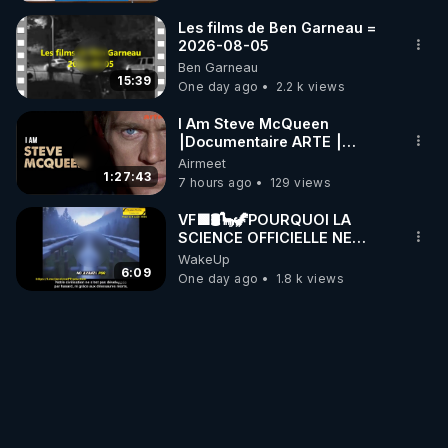
Les films de Ben Garneau =
2026-08-05
Ben Garneau
15:39
One day ago
2.2 k views
I Am Steve McQueen
⎮Documentaire ARTE ⎮
Cinema
Airmeet
1:27:43
7 hours ago
129 views
VF🟩🛢🦕🦖POURQUOI LA
SCIENCE OFFICIELLE NE
CONNAÎT-ELLE PAS LA VRAIE
WakeUp
ORIGINE DU PÉTROL -
6:09
One day ago
1.8 k views
Jocelyne Tr