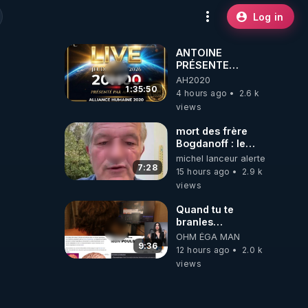
Log in
ANTOINE
PRÉSENTE
AH2020 LE LIVE
AH2020
20H ***DU
1:35:50
4 hours ago
2.6 k
06/08/2026***
views
mort des frère
Bogdanoff : le
mensonge d état
michel lanceur alerte
7:28
15 hours ago
2.9 k
views
Quand tu te
branles
bonhomme tu
OHM ÉGA MAN
émets des ondes
9:36
12 hours ago
2.0 k
ils ont juste omis
views
de t'expliquer