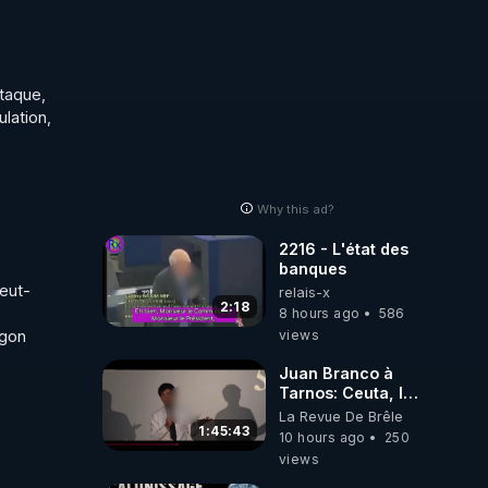
taque, 
lation, 
Why this ad?
2216 - L'état des
banques
peut-
relais-x
2:18
8 hours ago
586
views
gon 
Juan Branco à
Tarnos: Ceuta, le
narcotrafic et le
La Revue De Brêle
pouvoir en France
1:45:43
10 hours ago
250
views