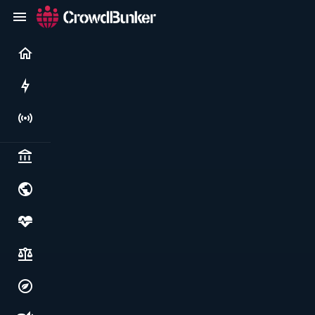
Current
Rushes
Live
Politics & institutions
World & geopolitics
Health, food & wellbeing
Society, justice & freedoms
Economy, environment & technology