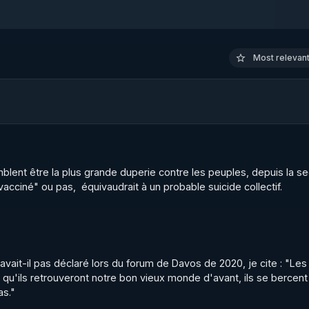
ovoqué par la suspension d'un accord d'association entre 
président prorusse Viktor Ianoukovytch à démissionner. ✋ L
Most relevant 
nationalistes ukrainiens commettent un massacre de masse 
s fragilisé par la crise économique et la politique libérale 
te étendent depuis leur influence. Enquête auprès des ce
mblent être la plus grande duperie contre les peuples, depuis la s
acciné" ou pas,  équivaudrait à un probable suicide collectif.
soutenir gratuitement en nous offrant vos crédits Odysee, 
vait-il pas déclaré lors du forum de Davos de 2020, je cite : "Les
era beaucoup !

 qu'ils retrouveront notre bon vieux monde d'avant, ils se bercent 
laisir. Vous pouvez aussi vous abonner, en cliquant sur « 
as."
ntrée, et de cliquer aussi sur la petite cloche, qui est à dro