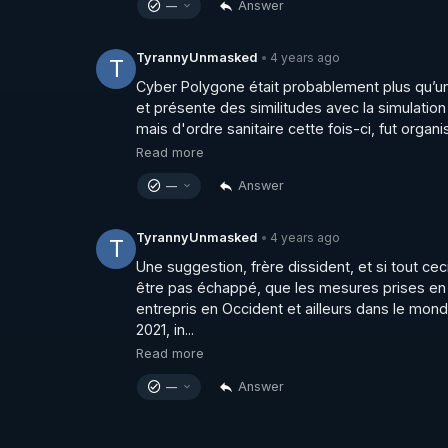
Answer
—
CLIQUEZ SUR LA CLOCHE 🔔 SUR LA PAGE
DERNIÈRES PUBLICATIONS !
4 years ago
TyrannyUnmasked
•
T
Cyber Polygone était probablement plus qu’un
et présente des similitudes avec la simulation
mais d'ordre sanitaire cette fois-ci, fut organis
Read more
Answer
—
4 years ago
TyrannyUnmasked
•
T
Une suggestion, frère dissident, et si tout ce
être pas échappé, que les mesures prises en 
entrepris en Occident et ailleurs dans le mond
2021, in...
Read more
Answer
—