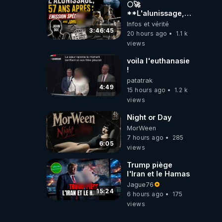
🌕🚀
**L'alunissage,
57 ans après :
Infos et vérité
Émission spéciale
3:46:45
20 hours ago
1.1 k
avec John Doe
views
!** 👨 🚀✨
voila l'euthanasie
!
patatrak
4:49
15 hours ago
1.2 k
views
Night or Day
MorWeen
7 hours ago
285
6:05
views
Trump piège
l'Iran et le Hamas
Jague76
15:24
6 hours ago
175
views