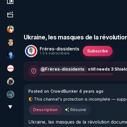
Science, history & spirituality
Culture, media & entertainment
L'autre son de cloche
Ukraine, les masques de la révoluti
DataCenter
Frères-dissidents
Subscribe
1.3 k subscribers
AH2020
Frères-dissidents
still needs 3 Shiel
Magazine Nexus
Priscane
Posted on CrowdBunker 4 years ago
Réinformation sur le monde
This channel's protection is incomplete — suppor
▼
View More
Description
Résumé
Ukraine, les masques de la révolution docume