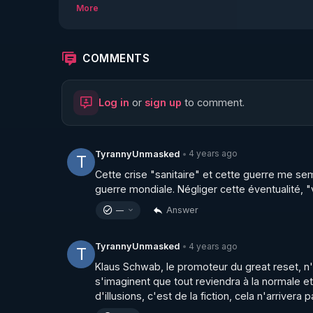
More
En février 2014, le soulèvement populaire pr
l'Ukraine et l'Union Européenne contraint le 
enjeux du Monde ?

COMMENTS
Fer de lance de la protestation, des groupes 
Odessa contre des citoyens russes. Dans un pay
Log in
or
sign up
to comment.
gouvernement, ces mouvements d'extrême droi
groupes paramilitaires.

Un film de Paul Moreira

Une production Première Ligne

4 years ago
TyrannyUnmasked
•
T
Cette crise "sanitaire" et cette guerre me se
Bonjour et merci de visiter ma chaîne.

guerre mondiale. Négliger cette éventualité, "v
Answer
—
https://odysee.com/$/invite/@ludovicg...
4 years ago
TyrannyUnmasked
•
T
Si notre contenu vous plait vous pouvez nous 
Klaus Schwab, le promoteur du great reset, n'a
ne vous coute absolument rien et ça nous aid
s'imaginent que tout reviendra à la normale et
vous pouvez mettre un Like, ça fait toujours p
d'illusions, c'est de la fiction, cela n'arrivera p
Abonnés qui est au-haut, à droite de la page d'e