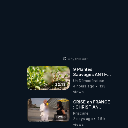
Why this ad?
9 Plantes
Sauvages ANTI-
FAMINE: ces
Un Démodérateur
Ressources
22:18
4 hours ago
133
NUTRITIVES&MéDICINALES
views
JARDIN&des
Haies
CRISE en FRANCE
: CHRISTIAN
COTTEN FAIT une
Priscane
étrange
12:55
2 days ago
1.5 k
découverte
views