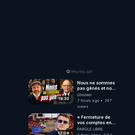
Laëtitia
Why this ad?
Nous ne sommes
pas gênés et nous
n’avons pas
Ghislain
besoin de nous
18:30
7 hours ago
297
excuser ! #jw
views
#jehovah
#collegecentral
« Fermeture de
vos comptes en
banque ! » :
PAROLE LIBRE
Macron impose
17:06
2 days ago
3.9 k