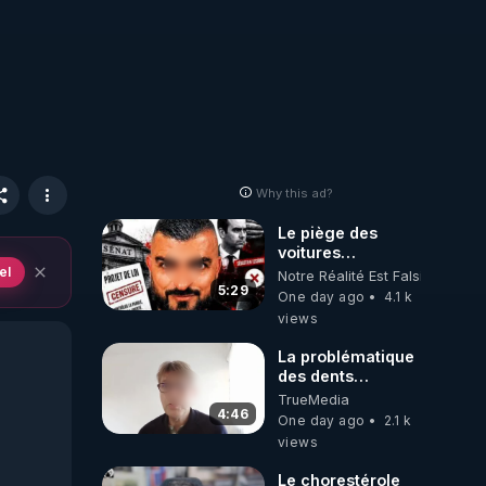
Why this ad?
Le piège des
voitures
électriques se
el
Notre Réalité Est Falsifiée Et F
referme sur les
5:29
One day ago
4.1 k
usagers !
views
La problématique
des dents
dévitalisées et
TrueMedia
des implants
4:46
One day ago
2.1 k
views
Le chorestérole