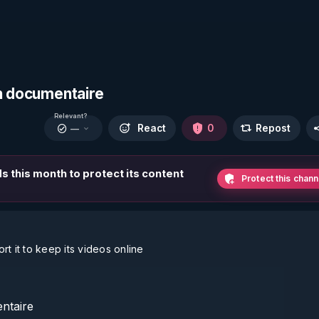
on documentaire
Relevant?
React
0
Repost
—
ds this month to protect its content
Protect this chann
t it to keep its videos online
ntaire
