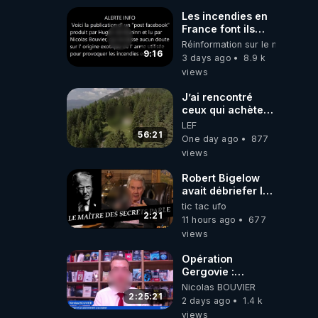
Les incendies en
France font ils
partie d' un plan
Réinformation sur le monde
qui aurait débuté
9:16
3 days ago
8.9 k
le 11 septembre
views
2001 ?
J’ai rencontré
ceux qui achètent
des bunkers pour
LEF
survivre à la fin
56:21
One day ago
877
du monde
views
Robert Bigelow
avait débriefer le
pédophile
tic tac ufo
génocidaire de
2:21
11 hours ago
677
donald j trump
views
Opération
Gergovie :
‪@38resistancegauloise‬
Nicolas BOUVIER
‪@MarionSigautOfficiel‬
2:25:21
2 days ago
1.4 k
‪@gladysriifard5710‬
views