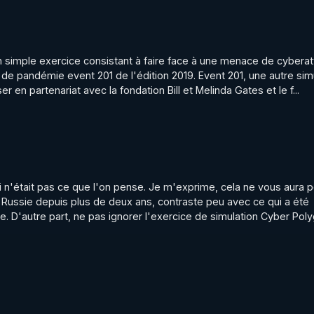
 D'ACCUEIL POUR ÊTRE INFORMÉ EN TEMPS RÉEL DES 
 simple exercice consistant à faire face à une menace de cyberat
 de pandémie event 201 de l'édition 2019. Event 201, une autre simu
er en partenariat avec la fondation Bill et Melinda Gates et le f...
ci n'était pas ce que l'on pense. Je m'exprime, cela ne vous aura 
Russie depuis plus de deux ans, contraste peu avec ce qui a été 
e. D'autre part, ne pas ignorer l'exercice de simulation Cyber Poly