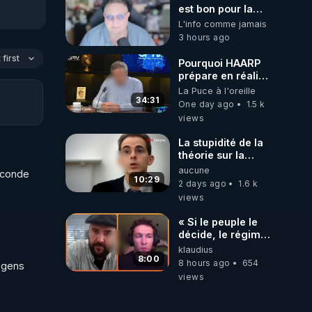
est bon pour la
santé, ils nous
L'info comme jamais
volent l'eau ! 😒🤢
es 
3 hours ago
😡
https://odysee.com/@ano
first
Pourquoi HAARP
à 
prépare en réalité
du 
un CHAOS
La Puce à l'oreille
climatique, on
34:31
s 
One day ago
1.5 k
répond
views
La stupidité de la
théorie sur la
responsabilité de
aucune
econde 
l’homme
10:29
2 days ago
1.6 k
concernant le
views
dioxyde de
carbone.
« Si le peuple le
décide, le régime
peut tomber
klaudius
cela 
demain ! »
8:00
8 hours ago
654
 gens 
views
ite.
