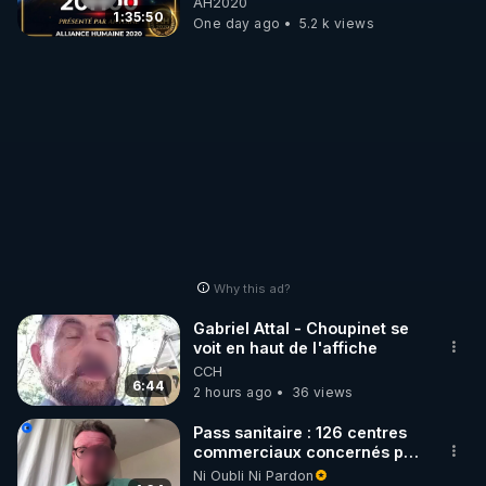
AH2020
1:35:50
One day ago
5.2 k views
Why this ad?
Gabriel Attal - Choupinet se
voit en haut de l'affiche
CCH
6:44
2 hours ago
36 views
Pass sanitaire : 126 centres
commerciaux concernés par
l'obligation dans toute la
Ni Oubli Ni Pardon