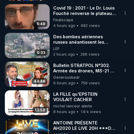
Covid 19 : 2021 - Le Dr. Louis
Fouché renverse le plateau
de CNews !
Finalscape
5:48
4 hours ago
682 views
Des bombes aériennes
russes anéantissent les
centres de contrôle de
LEF
drones de 3 brigades
0:33
2 hours ago
266 views
ukrainienne
Bulletin STRATPOL N°302.
Armée des drones, MS-21 en
série, missiles coréens.
Generousbear
07.08.2026.
44:48
9 hours ago
756 views
LA FILLE qu'EPSTEIN
VOULAIT CACHER
michel lanceur alerte
13:50
8 hours ago
1.8 k views
ANTOINE PRÉSENTE
AH2020 LE LIVE 20H ***DU
06/08/2026***