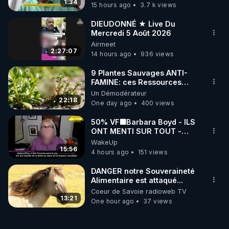
France
1:34
15 hours ago
3.7 k views
DIEUDONNÉ ★ Live Du
Mercredi 5 Août 2026
Airmeet
2:27:07
14 hours ago
936 views
9 Plantes Sauvages ANTI-
FAMINE: ces Ressources
NUTRITIVES&MéDICINALES"gratuite
Un Démodérateur
JARDIN&des Haies
22:18
One day ago
400 views
50% VF🟩Barbara Boyd - ILS
ONT MENTI SUR TOUT -
Jocelyne Traduction
WakeUp
15:56
4 hours ago
151 views
DANGER notre Souveraineté
Alimentaire est attaqué...
Coeur de Savoie radioweb TV
13:21
One hour ago
37 views