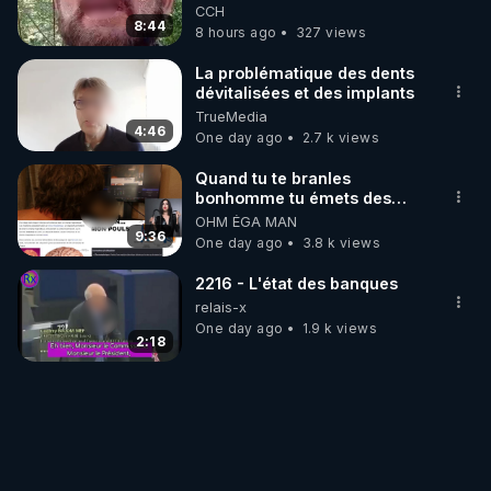
de mal polish"
CCH
8:44
8 hours ago
327 views
La problématique des dents
dévitalisées et des implants
TrueMedia
4:46
One day ago
2.7 k views
Quand tu te branles
bonhomme tu émets des
ondes ils ont juste omis de
OHM ÉGA MAN
t'expliquer
9:36
One day ago
3.8 k views
2216 - L'état des banques
relais-x
One day ago
1.9 k views
2:18