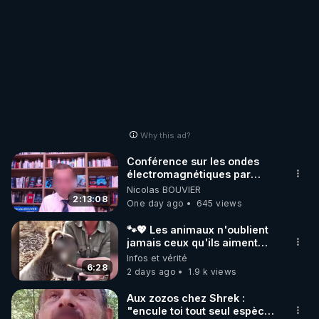
Why this ad?
Conférence sur les ondes
électromagnétiques par
Grégoire Caustru et Bart de
Nicolas BOUVIER
Wever !
2:13:08
One day ago
645 views
🐾💖 Les animaux n'oublient
jamais ceux qu'ils aiment…
🥹❤️
Infos et vérité
6:28
2 days ago
1.9 k views
Aux zozos chez Shrek :
"encule toi tout seul espèce