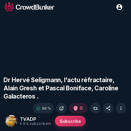
Dr Hervé Seligmann, l'actu réfractaire,
Alain Gresh et Pascal Boniface, Caroline
Galacteros .
0
96 %
TVADP
Subscribe
5.6 k subscribers