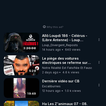
Why this ad?
Allô Loupdi 186 - Célérus -
(Libre Antenne) - Loup
Divergent 2026.08.06
Loup_Divergent_Reposts
3:20:08
14 hours ago
640 views
Le piège des voitures
électriques se referme sur
les usagers !
Notre Réalité Est Falsifiée Et Fausse
5:29
2 days ago
4.6 k views
Dernière vidéo sur CB
Excaliburnes
12 hours ago
1.0 k views
19:49
Ha Les Z'animaux 07 - 08.