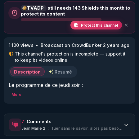
TVADP
still needs 143 Shields this month to
protect its content
Protect this channel
1 100 views
Broadcast on CrowdBunker 2 years ago
This channel's protection is incomplete — support it
to keep its videos online
Description
Résumé
Le programme de ce jeudi soir :

More
- Le monde et nous. Avec Hervé Seligmann, 
docteur en biologie. Les chiffres de la mortalité 
infantile falsifiés.

7
Comments
- Echos du Net. Nouvelles révélations sur les 
Jean Marie 2
:
Tuer sans le savoir, alors pas besoin de faire 10 d'étude pour injecter un produ...
prisons israéliennes.  

- Comprendre le monde. Pascal Boniface reçoit 