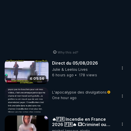
Why this ad?
Direct du 05/08/2026
Julie & Leelou Lives
6 hours ago
178 views
4:05:56
L'apocalypse des divulgations
One hour ago
🔥🇫🇷 Incendie en France
2026 🇫🇷🔥 💥Criminel ou
coincidence naturelle?💥
michel lanceur alerte