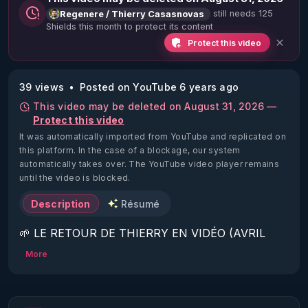
still needs 125
Regenere / Thierry Casasnovas
Shields this month to protect its content
Protect this video
39 views
Posted on YouTube 6 years ago
This video may be deleted on August 31, 2026 —
Protect this video
It was automatically imported from YouTube and replicated on
this platform.
In the case of a blockage, our system
automatically takes over. The YouTube video player remains
until the video is blocked.
Description
Résumé
🌱 LE RETOUR DE THIERRY EN VIDÉO (AVRIL 
2022)!

More
Découvrez la saison 2 des vidéos sur le nouveau 
https://www.rgnr.fr/presentation.html