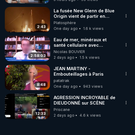
La fusée New Glenn de Blue
Origin vient de partir en
fumée.
Platosphère
2:43
One day ago
1.6 k views
Eau de mer, minéraux et
santé cellulaire avec
Grégoire Cadeau
Nicolas BOUVIER
2:58:03
2 days ago
1.5 k views
JEAN MARTINY -
Embouteillages à Paris
patatrak
8:48
One day ago
943 views
AGRESSION INCROYABLE de
DIEUDONNÉ sur SCÈNE
Priscane
12:33
2 days ago
4.6 k views