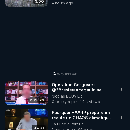
3:00
4 hours ago
Why this ad?
Opération Gergovie :
‪@38resistancegauloise‬
‪@MarionSigautOfficiel‬
Nicolas BOUVIER
‪@gladysriifard5710‬ Laëtitia
2:25:21
One day ago
1.0 k views
Pourquoi HAARP prépare en
réalité un CHAOS climatique,
on répond
La Puce à l'oreille
34:31
5 hours ago
96 views