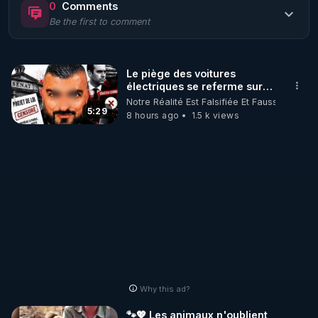
0
Comments
Be the first to comment
🌱 LE MAGAZINE RÉGÉNÈRE 

http://rgnr.li/ymag
Le piège des voitures
électriques se referme sur
🌱 LA BOUTIQUE DU MAGAZINE

les usagers !
Notre Réalité Est Falsifiée Et Fausse
Pour obtenir les anciens numéros que vous avez 
5:29
8 hours ago
1.5 k views
https://boutique.magazine-regenere.fr/
🌱 FIL TELEGRAM

Écoutez les podcasts gratuits de Thierry et les 
https://t.me/rgnr_fr
🌱 FACEBOOK

Why this ad?
http://rgnr.li/facebook
🐾💖 Les animaux n'oublient