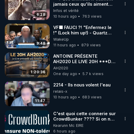
jamais ceux qu'ils aiment…
🌱 INSTAGRAM

🥹❤️
Infos et vérité
6:28
10 hours ago
763 views
https://www.instagram.com/rdlr_thierrycasasnovas/
http://rgnr.li/instagram
VF🟩 FAUCI ?! "Enfermez le
!" (Lock him up!) - Quartz
Traduction
WakeUp
🌱 LA NEWSLETTER

9:48
11 hours ago
879 views
Pour ne pas rater l’actualité RGNR (stages, 
ANTOINE PRÉSENTE
AH2020 LE LIVE 20H ***DU
http://rgnr.li/news
04/08/2026*** 📷LE
AH2020
GRAND RÉVEIL EST EN
1:20:36
One day ago
5.7 k views
🌱 VIDÉOS NON CENSURÉES SUR ODYSEE 

MARCHE 📷
Toutes les vidéos Youtube sont aussi sur la 
2214 - Ils nous volent l'eau
relais-x
10 hours ago
683 views
http://rgnr.li/odysee
11:47
🌱 LES STAGES EN PRÉSENTIEL

C'est quoi cette connerie sur
CrowdBunker ???? Si on ne
peut plus publier, c'est un
Kearunn Mc EIRE
http://rgnr.li/stages
peu de la censure. Ne payez
6 hours ago