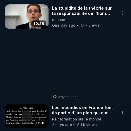
pas les boucliers pour voir
mes vidéos, c'est une
_________

La stupidité de la théorie sur
arnaque parce que ma
la responsabilité de l’homme
chaine et mon travail sont
concernant le dioxyde de
aucune
LES CODES PROMO DES PARTENAIRES

gratuits. Je préfère la voir
carbone.
10:29
One day ago
1.1 k views
mourir que de voir mes
abonnés(es) payer.
▶ 10 % de réduction sur toute la boutique 
CrowdBunker s'est tiré une
WARMCOOK (Kuvings) : 

balle dans le pied sans nos
chaines CrowdBunker n'est
Rendez-vous sur : 
http://rgnr.li/warmcook
 avec le 
plus rien. Migrez vers les
code : REGENERE10

autres sites comme "VK, X,
Odysee, et Tik-Tok", je vous
mettrai les liens en
▶ 10 % de réduction sur une sélection de produits 
commentaires. Bisous la
de la boutique VIDYA : 

famille.
Rendez-vous sur : 
http://rgnr.li/vidya
 avec le code : 
REGENERE10

Why this ad?
▶ 10 % de réduction sur les extracteurs de la 
Les incendies en France font
marque SANA : 

ils partie d' un plan qui aurait
débuté le 11 septembre 2001
Réinformation sur le monde
Rendez-vous sur 
http://rgnr.li/lechoubrave
 avec le 
?
9:16
2 days ago
8.1 k views
code : REGENERE10
