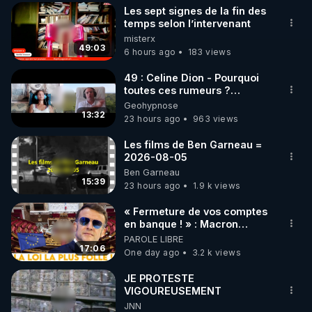
Les sept signes de la fin des
▶ 30 jours gratuit sur l’application de méditation et 
temps selon l’intervenant
misterx
de bien-être ENVOL :

49:03
6 hours ago
183 views
Rendez-vous sur 
https://www.envol.app/code
 avec 
le code : REGENERE
49 : Celine Dion - Pourquoi
toutes ces rumeurs ?
Enquête sous hypnose
Geohypnose
13:32
23 hours ago
963 views
Les films de Ben Garneau =
2026-08-05
Ben Garneau
15:39
23 hours ago
1.9 k views
« Fermeture de vos comptes
en banque ! » : Macron
impose une loi folle !
PAROLE LIBRE
17:06
One day ago
3.2 k views
JE PROTESTE
VIGOUREUSEMENT
JNN