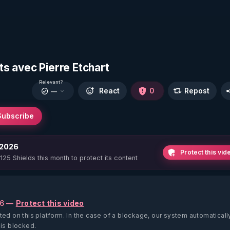
nts avec Pierre Etchart
Relevant?
React
0
Repost
—
Subscribe
 2026
Protect this vid
 125 Shields this month to protect its content
26 —
Protect this video
ted on this platform.
In the case of a blockage, our system automaticall
 is blocked.