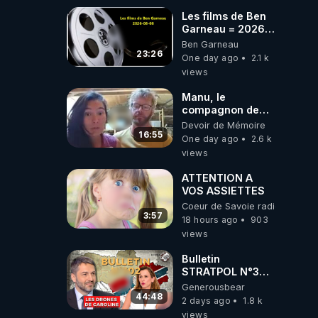
Les films de Ben
Garneau = 2026-
08-08
Ben Garneau
23:26
One day ago
2.1 k
views
Manu, le
compagnon de
Kyria, raconte sa
Devoir de Mémoire
garde à vue
16:55
One day ago
2.6 k
musclée.
views
PARTAGEZ!
ATTENTION A
VOS ASSIETTES
Coeur de Savoie radioweb TV
3:57
18 hours ago
903
views
Bulletin
STRATPOL N°302.
Armée des
Generousbear
drones, MS-21 en
44:48
2 days ago
1.8 k
série, missiles
views