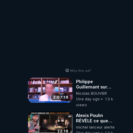
coréens.
07.08.2026.
Why this ad?
Philippe
Guillemant sur
l’IA, la conscience
Nicolas BOUVIER
et les OVNI
2:07:19
One day ago
1.3 k
views
Alexis Poulin
RÉVÈLE ce que
personne n'ose
michel lanceur alerte
dire sur l'Union
22:19
One day ago
1.4 k