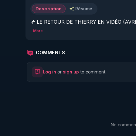
Description
Résumé
🌱 LE RETOUR DE THIERRY EN VIDÉO (AVRIL
More
https://www.rgnr.fr/presentation.html
🌱 LE MAGAZINE RÉGÉNÈRE 

COMMENTS
http://rgnr.li/ymag
Log in
or
sign up
to comment.
🌱 LA BOUTIQUE DU MAGAZINE

https://boutique.magazine-regenere.fr/
🌱 FIL TELEGRAM

https://t.me/rgnr_fr
No comments