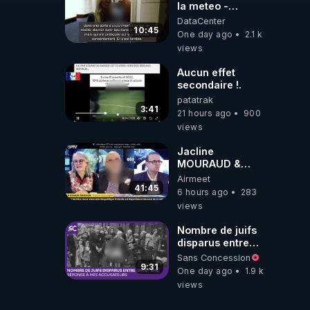
la meteo -
Citoicitoyen
DataCenter
10:45
One day ago
2.1 k
views
Aucun effet
secondaire !.
patatrak
3:41
21 hours ago
900
views
Jacline
MOURAUD &
Pierre
Airmeet
JOVANOVIC ★
41:45
6 hours ago
283
Factures
views
Impayées : Où Est
Passé Le Pognon
Nombre de juifs
?
disparus entre
1941 et 1945
Sans Concession
(Réponse à mes
9:31
One day ago
1.9 k
accusateurs)
views