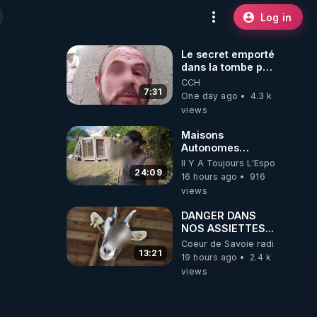
Log in
Le secret emporté
dans la tombe par
le Commandant
CCH
Cousteau le 25
7:31
One day ago
4.3 k
juin 1997
views
Maisons
Autonomes
Démontables (et
Il Y A Toujours L'Espoir
c'est légal). Visite
24:09
16 hours ago
916
éco village en
views
Bretagne
DANGER DANS
NOS ASSIETTES...
Coeur de Savoie radioweb TV
13:21
19 hours ago
2.4 k
views