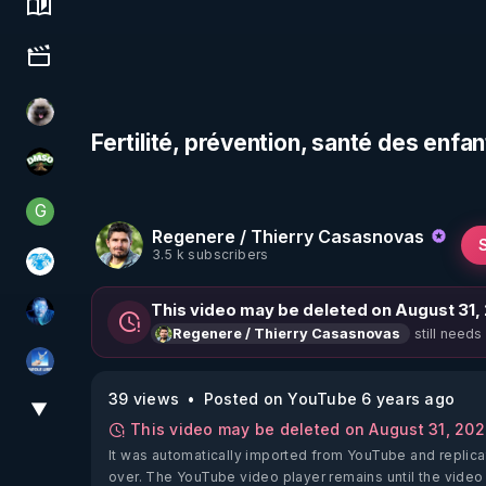
Science, history & spirituality
Culture, media & entertainment
Priscane
Fertilité, prévention, santé des enfa
DMSO pour TOUS
G
Generousbear
Regenere / Thierry Casasnovas
3.5 k subscribers
A.D.N.M
This video may be deleted on August 31,
AH2020
still needs
Regenere / Thierry Casasnovas
PAROLE LIBRE
39 views
Posted on YouTube 6 years ago
▼
View More
This video may be deleted on August 31, 20
It was automatically imported from YouTube and replica
over. The YouTube video player remains until the video