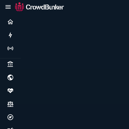
Current
Rushes
Live
Politics & institutions
World & geopolitics
Health, food & wellbeing
Society, justice & freedoms
Economy, environment & technology