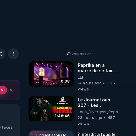
Why this ad?
Paprika en a
marre de se faire
interdire de
LEF
spectacle. Elle
0:38
14 hours ago
1.3 k
décide donc de
views
eo
devenir DJ !
Le JournaLoup
307 - Les
Marionnettes du
Loup_Divergent_Reposts
Diable - Loup
2:48:46
23 hours ago
457
Divergent
views
2026.08.07
y takes
j'interdit a tous le
j'interdit a tous le