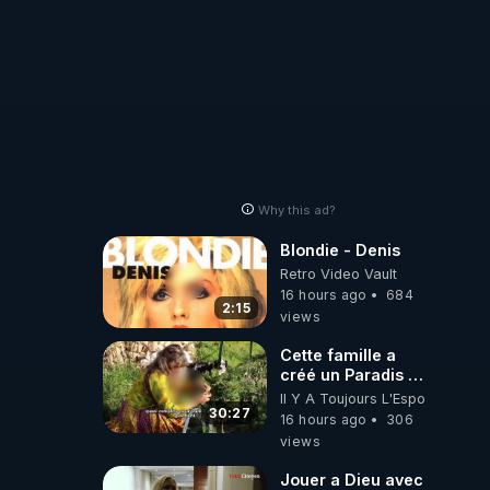
Why this ad?
Blondie - Denis
Retro Video Vault
16 hours ago
684
2:15
views
Cette famille a
créé un Paradis !
Permaculture &
Il Y A Toujours L'Espoir
Autonomie
30:27
16 hours ago
306
views
Jouer a Dieu avec