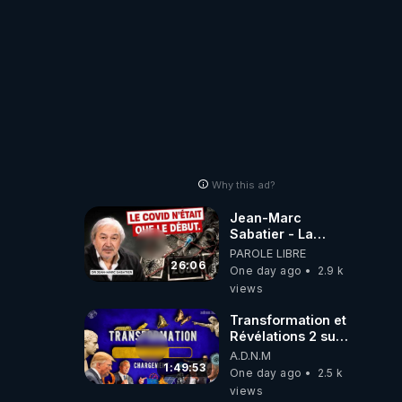
Why this ad?
Jean-Marc
Sabatier - La
Covid-19 n'a été
PAROLE LIBRE
que le début -
26:06
One day ago
2.9 k
L'ARNm &
views
l'ARNm-aa jusqu
où auront-t-il ?
Transformation et
Révélations 2 sur
2 - live du
A.D.N.M
07/08/26
1:49:53
One day ago
2.5 k
views