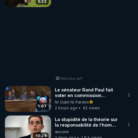
5:22
Why this ad?
Le sénateur Rand Paul fait
voter en commission
l'outrage au Congrès contre
Ni Oubli Ni Pardon
Anthony Fauci
1:07
2 hours ago
92 views
La stupidité de la théorie sur
la responsabilité de l’homme
concernant le dioxyde de
aucune
carbone.
10:29
2 days ago
1.6 k views