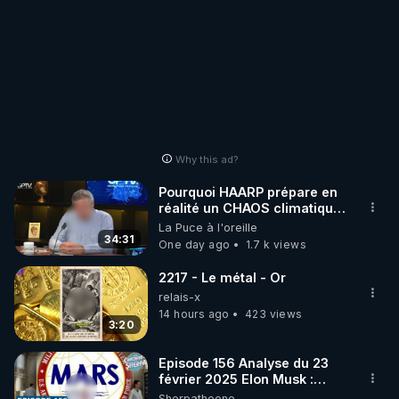
Why this ad?
Pourquoi HAARP prépare en
réalité un CHAOS climatique,
on répond
La Puce à l'oreille
34:31
One day ago
1.7 k views
2217 - Le métal - Or
relais-x
14 hours ago
423 views
3:20
Episode 156 Analyse du 23
février 2025 Elon Musk :
Houston , on a un problème !
Sherpatheone