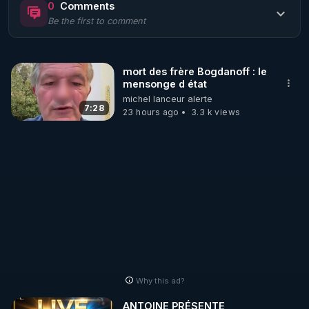
0
Comments
Be the first to comment
🌱 LE MAGAZINE RÉGÉNÈRE 

http://rgnr.li/ymag
mort des frère Bogdanoff : le
mensonge d état
🌱 LA BOUTIQUE DU MAGAZINE

michel lanceur alerte
Pour obtenir les anciens numéros que vous avez 
7:28
23 hours ago
3.3 k views
https://boutique.magazine-regenere.fr/
🌱 FIL TELEGRAM

Écoutez les podcasts gratuits de Thierry et les 
https://t.me/rgnr_fr
🌱 FACEBOOK

Why this ad?
http://rgnr.li/facebook
ANTOINE PRÉSENTE