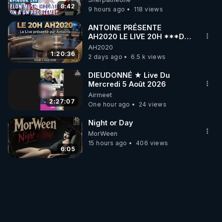
8:42
9 hours ago
118 views
ANTOINE PRÉSENTE
AH2020 LE LIVE 20H ***DU
04/08/2026*** 📷LE
AH2020
GRAND RÉVEIL EST EN
1:20:36
2 days ago
6.5 k views
MARCHE 📷
DIEUDONNÉ ★ Live Du
Mercredi 5 Août 2026
Airmeet
2:27:07
One hour ago
24 views
Night or Day
MorWeen
15 hours ago
406 views
6:05