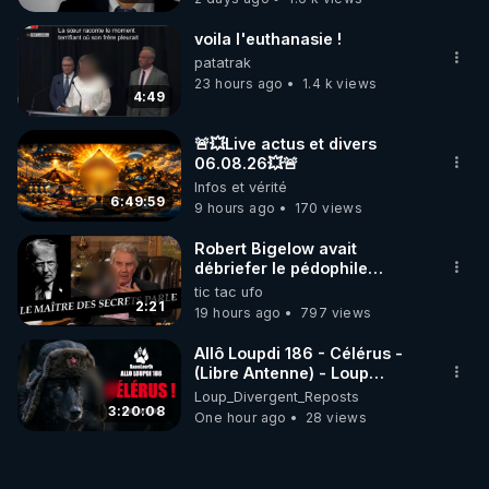
voila l'euthanasie !
patatrak
23 hours ago
1.4 k views
4:49
🚨💥Live actus et divers
06.08.26💥🚨
Infos et vérité
6:49:59
9 hours ago
170 views
Robert Bigelow avait
débriefer le pédophile
génocidaire de donald j
tic tac ufo
trump
2:21
19 hours ago
797 views
Allô Loupdi 186 - Célérus -
(Libre Antenne) - Loup
Divergent 2026.08.06
Loup_Divergent_Reposts
3:20:08
One hour ago
28 views