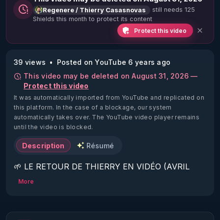
still needs 125
Regenere / Thierry Casasnovas
Shields this month to protect its content
Protect this video
39 views
Posted on YouTube 6 years ago
This video may be deleted on August 31, 2026 —
Protect this video
It was automatically imported from YouTube and replicated on
this platform.
In the case of a blockage, our system
automatically takes over. The YouTube video player remains
until the video is blocked.
Description
Résumé
🌱 LE RETOUR DE THIERRY EN VIDÉO (AVRIL 
2022)!

More
Découvrez la saison 2 des vidéos sur le nouveau 
https://www.rgnr.fr/presentation.html