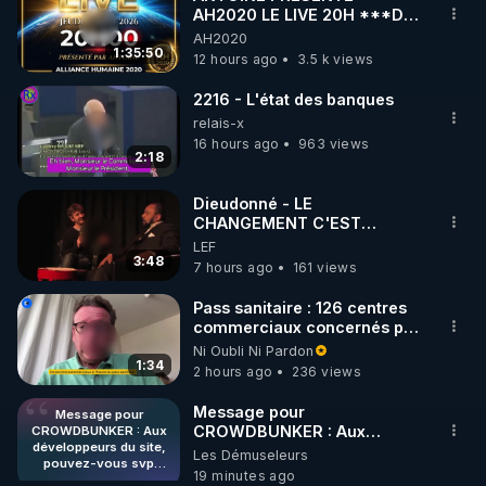
AH2020 LE LIVE 20H ***DU
🌱 INSTAGRAM

06/08/2026***
AH2020
1:35:50
12 hours ago
3.5 k views
https://www.instagram.com/rdlr_thierrycasasnovas/
http://rgnr.li/instagram
2216 - L'état des banques
relais-x
16 hours ago
963 views
🌱 LA NEWSLETTER

2:18
Pour ne pas rater l’actualité RGNR (stages, 
Dieudonné - LE
CHANGEMENT C'EST
http://rgnr.li/news
MAINTENANT
LEF
3:48
7 hours ago
161 views
🌱 VIDÉOS NON CENSURÉES SUR ODYSEE 

Toutes les vidéos Youtube sont aussi sur la 
Pass sanitaire : 126 centres
commerciaux concernés par
l'obligation dans toute la
Ni Oubli Ni Pardon
http://rgnr.li/odysee
France
1:34
2 hours ago
236 views
🌱 LES STAGES EN PRÉSENTIEL

Message pour
Message pour
CROWDBUNKER : Aux
CROWDBUNKER : Aux
développeurs du site,
développeurs du site,
Les Démuseleurs
http://rgnr.li/stages
pouvez-vous svp
pouvez-vous svp remettre la
19 minutes ago
remettre la