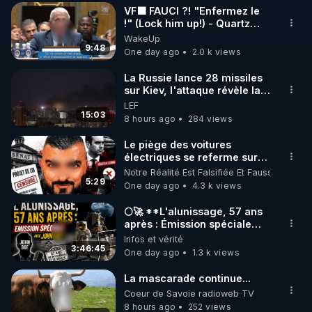
VF🟩 FAUCI ?! "Enfermez le
▶ 30 jours gratuit sur l’application de méditation et 
!" (Lock him up!) - Quartz
Traduction
WakeUp
de bien-être ENVOL :

9:48
One day ago
2.0 k views
Rendez-vous sur 
https://www.envol.app/code
 avec 
le code : REGENERE
La Russie lance 28 missiles
sur Kiev, l'attaque révèle la
faiblesse de Kiev
LEF
15:03
8 hours ago
284 views
Le piège des voitures
électriques se referme sur
les usagers !
Notre Réalité Est Falsifiée Et Fausse
5:29
One day ago
4.3 k views
🌕🚀 **L'alunissage, 57 ans
après : Émission spéciale
avec John Doe !** 👨 🚀✨
Infos et vérité
3:46:45
One day ago
1.3 k views
La mascarade continue...
Coeur de Savoie radioweb TV
8 hours ago
252 views