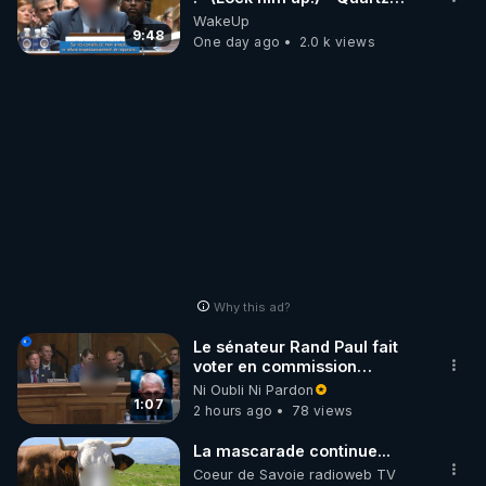
Traduction
WakeUp
9:48
One day ago
2.0 k views
Why this ad?
Le sénateur Rand Paul fait
voter en commission
l'outrage au Congrès contre
Ni Oubli Ni Pardon
Anthony Fauci
1:07
2 hours ago
78 views
La mascarade continue...
Coeur de Savoie radioweb TV