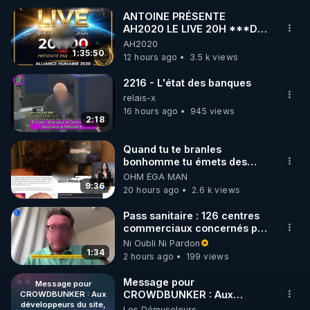
ANTOINE PRÉSENTE
AH2020 LE LIVE 20H ***DU
🌱 INSTAGRAM

06/08/2026***
AH2020
1:35:50
12 hours ago
3.5 k views
https://www.instagram.com/rdlr_thierrycasasnovas/
http://rgnr.li/instagram
2216 - L'état des banques
relais-x
16 hours ago
945 views
🌱 LA NEWSLETTER

2:18
Pour ne pas rater l’actualité RGNR (stages, 
Quand tu te branles
bonhomme tu émets des
http://rgnr.li/news
ondes ils ont juste omis de
OHM ÉGA MAN
t'expliquer
9:36
20 hours ago
2.6 k views
🌱 VIDÉOS NON CENSURÉES SUR ODYSEE 

Toutes les vidéos Youtube sont aussi sur la 
Pass sanitaire : 126 centres
commerciaux concernés par
l'obligation dans toute la
Ni Oubli Ni Pardon
http://rgnr.li/odysee
France
1:34
2 hours ago
199 views
🌱 LES STAGES EN PRÉSENTIEL

Message pour
Message pour
CROWDBUNKER : Aux
CROWDBUNKER : Aux
développeurs du site,
développeurs du site,
Les Démuseleurs