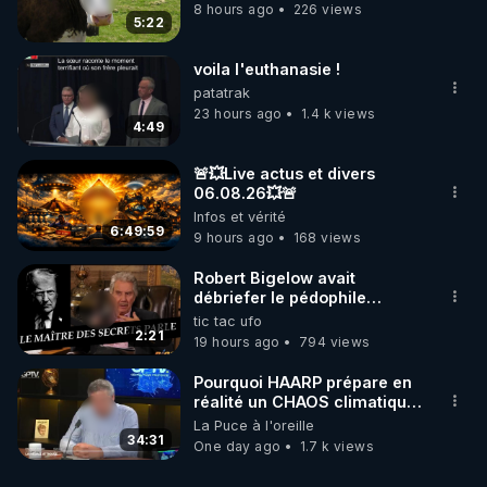
8 hours ago
226 views
5:22
voila l'euthanasie !
patatrak
23 hours ago
1.4 k views
4:49
🚨💥Live actus et divers
06.08.26💥🚨
Infos et vérité
6:49:59
9 hours ago
168 views
Robert Bigelow avait
débriefer le pédophile
génocidaire de donald j
tic tac ufo
trump
2:21
19 hours ago
794 views
Pourquoi HAARP prépare en
réalité un CHAOS climatique,
on répond
La Puce à l'oreille
34:31
One day ago
1.7 k views