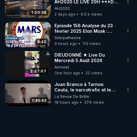
AH2020 LE LIVE 20H ***DU
04/08/2026*** 📷LE
AH2020
GRAND RÉVEIL EST EN
1:20:36
2 days ago
6.5 k views
MARCHE 📷
Episode 156 Analyse du 23
février 2025 Elon Musk :
Houston , on a un problème !
Sherpatheone
8:42
9 hours ago
113 views
DIEUDONNÉ ★ Live Du
Mercredi 5 Août 2026
Airmeet
2:27:07
One hour ago
22 views
Juan Branco à Tarnos:
Ceuta, le narcotrafic et le
pouvoir en France
La Revue De Brêle
1:45:43
18 hours ago
376 views