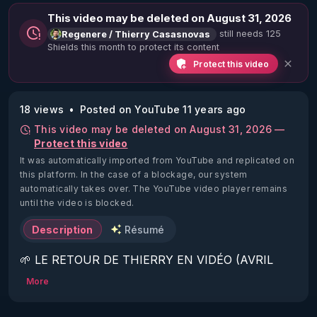
This video may be deleted on August 31, 2026
still needs 125
Regenere / Thierry Casasnovas
Shields this month to protect its content
Protect this video
18 views
Posted on YouTube 11 years ago
This video may be deleted on August 31, 2026 —
Protect this video
It was automatically imported from YouTube and replicated on
this platform.
In the case of a blockage, our system
automatically takes over. The YouTube video player remains
until the video is blocked.
Description
Résumé
🌱 LE RETOUR DE THIERRY EN VIDÉO (AVRIL 
2022)!

More
Découvrez la saison 2 des vidéos sur le nouveau 