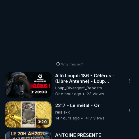
Why this ad?
Allô Loupdi 186 - Célérus -
(Libre Antenne) - Loup
Divergent 2026.08.06
Loup_Divergent_Reposts
3:20:08
One hour ago
23 views
2217 - Le métal - Or
relais-x
14 hours ago
417 views
3:20
ANTOINE PRÉSENTE