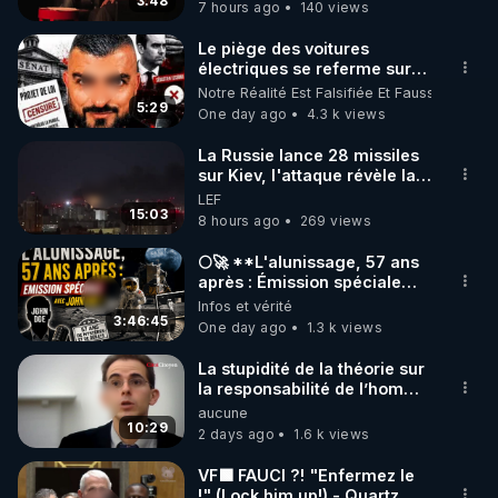
3:48
7 hours ago
140 views
code : REGENERE10

Le piège des voitures
▶ 30 jours gratuit sur l’application de méditation et 
électriques se referme sur
les usagers !
Notre Réalité Est Falsifiée Et Fausse
de bien-être ENVOL :

5:29
One day ago
4.3 k views
Rendez-vous sur 
https://www.envol.app/code
 avec 
le code : REGENERE
La Russie lance 28 missiles
sur Kiev, l'attaque révèle la
faiblesse de Kiev
LEF
15:03
8 hours ago
269 views
🌕🚀 **L'alunissage, 57 ans
après : Émission spéciale
avec John Doe !** 👨 🚀✨
Infos et vérité
3:46:45
One day ago
1.3 k views
La stupidité de la théorie sur
la responsabilité de l’homme
concernant le dioxyde de
aucune
carbone.
10:29
2 days ago
1.6 k views
VF🟩 FAUCI ?! "Enfermez le
!" (Lock him up!) - Quartz