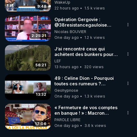
Traduction
WakeUp
9:48
22 hours ago
1.5 k views
Opération Gergovie :
‪@38resistancegauloise‬
‪@MarionSigautOfficiel‬
Nicolas BOUVIER
‪@gladysriifard5710‬ Laëtitia
2:25:21
One day ago
1.2 k views
J’ai rencontré ceux qui
achètent des bunkers pour
survivre à la fin du monde
LEF
56:21
13 hours ago
320 views
49 : Celine Dion - Pourquoi
toutes ces rumeurs ?
Enquête sous hypnose
Geohypnose
13:32
One day ago
1.3 k views
« Fermeture de vos comptes
en banque ! » : Macron
impose une loi folle !
PAROLE LIBRE
17:06
One day ago
3.6 k views