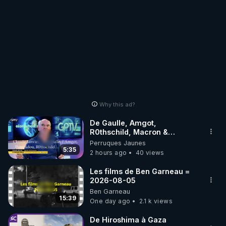
Why this ad?
De Gaulle, Amgot,
R0thschild, Macron &
Pompidou… Macron Claude
Perruques Jaunes
Janvier, GPTV, 18 X 2024
5:35
2 hours ago
40 views
Les films de Ben Garneau =
2026-08-05
Ben Garneau
15:39
One day ago
2.1 k views
De Hiroshima à Gaza