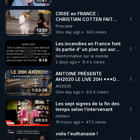
11:47
code : REGENERE10

CRISE en FRANCE :
▶ 30 jours gratuit sur l’application de méditation et 
CHRISTIAN COTTEN FAIT
une étrange découverte
Priscane
de bien-être ENVOL :

12:55
One day ago
343 views
Rendez-vous sur 
https://www.envol.app/code
 avec 
le code : REGENERE
Les incendies en France font
ils partie d' un plan qui aurait
débuté le 11 septembre 2001
Réinformation sur le monde
?
9:16
2 days ago
8.4 k views
ANTOINE PRÉSENTE
AH2020 LE LIVE 20H ***DU
04/08/2026*** 📷LE
AH2020
GRAND RÉVEIL EST EN
1:20:36
One day ago
6.0 k views
MARCHE 📷
Les sept signes de la fin des
temps selon l’intervenant
misterx
49:03
16 hours ago
473 views
voila l'euthanasie !