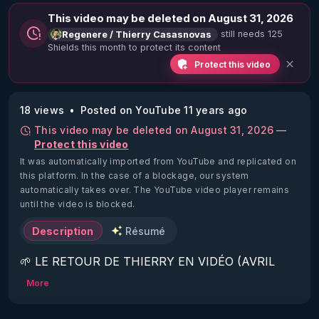
This video may be deleted on August 31, 2026
still needs 125
Regenere / Thierry Casasnovas
Shields this month to protect its content
Protect this video
18 views
Posted on YouTube 11 years ago
This video may be deleted on August 31, 2026 —
Protect this video
It was automatically imported from YouTube and replicated on
this platform.
In the case of a blockage, our system
automatically takes over. The YouTube video player remains
until the video is blocked.
Description
Résumé
🌱 LE RETOUR DE THIERRY EN VIDÉO (AVRIL 
2022)!

More
Découvrez la saison 2 des vidéos sur le nouveau 