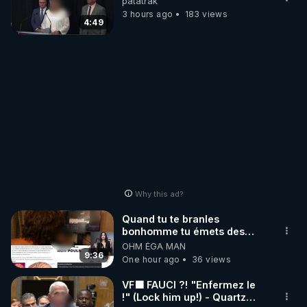
patatrak
3 hours ago
183 views
4:49
Why this ad?
Quand tu te branles
bonhomme tu émets des
ondes ils ont juste omis de
OHM ÉGA MAN
t'expliquer
9:36
One hour ago
36 views
VF🟩 FAUCI ?! "Enfermez le
!" (Lock him up!) - Quartz