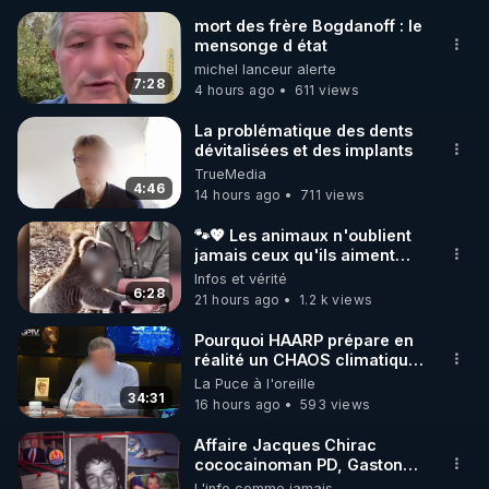
mort des frère Bogdanoff : le
mensonge d état
🌱 INSTAGRAM

michel lanceur alerte
7:28
4 hours ago
611 views
https://www.instagram.com/rdlr_thierrycasasnovas/
http://rgnr.li/instagram
La problématique des dents
dévitalisées et des implants
TrueMedia
🌱 LA NEWSLETTER

4:46
14 hours ago
711 views
Pour ne pas rater l’actualité RGNR (stages, 
🐾💖 Les animaux n'oublient
jamais ceux qu'ils aiment…
http://rgnr.li/news
🥹❤️
Infos et vérité
6:28
21 hours ago
1.2 k views
🌱 VIDÉOS NON CENSURÉES SUR ODYSEE 

Toutes les vidéos Youtube sont aussi sur la 
Pourquoi HAARP prépare en
réalité un CHAOS climatique,
on répond
La Puce à l'oreille
http://rgnr.li/odysee
34:31
16 hours ago
593 views
🌱 LES STAGES EN PRÉSENTIEL

Affaire Jacques Chirac
cococainoman PD, Gaston
Flosse IDEM, les barbouses,
L'info comme jamais