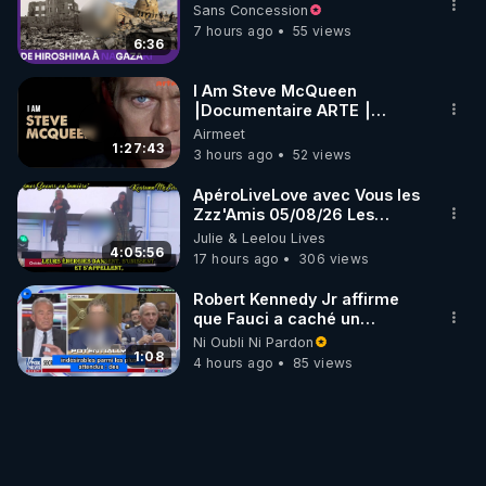
Sans Concession
7 hours ago
55 views
6:36
I Am Steve McQueen
⎮Documentaire ARTE ⎮
Cinema
Airmeet
1:27:43
3 hours ago
52 views
ApéroLiveLove avec Vous les
Zzz'Amis 05/08/26 Les
Zzz'Infos Bonheur de Leelou
Julie & Leelou Lives
4:05:56
17 hours ago
306 views
Robert Kennedy Jr affirme
que Fauci a caché un
infarctus pulmonaire
Ni Oubli Ni Pardon
survenu après sa
1:08
4 hours ago
85 views
vaccination