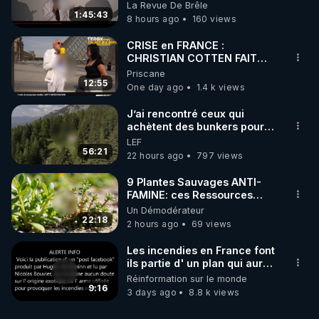
pouvoir en France
La Revue De Brêle
1:45:43
8 hours ago
160 views
CRISE en FRANCE :
CHRISTIAN COTTEN FAIT
une étrange découverte
Priscane
12:55
One day ago
1.4 k views
J’ai rencontré ceux qui
achètent des bunkers pour
survivre à la fin du monde
LEF
56:21
22 hours ago
797 views
9 Plantes Sauvages ANTI-
FAMINE: ces Ressources
NUTRITIVES&MéDICINALES"gratuite
Un Démodérateur
JARDIN&des Haies
22:18
2 hours ago
69 views
Les incendies en France font
ils partie d' un plan qui aurait
débuté le 11 septembre 2001
Réinformation sur le monde
?
9:16
3 days ago
8.8 k views