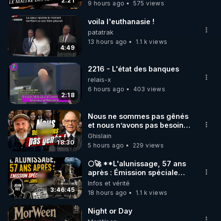
trump
2:21
9 hours ago
575 views
code : REGENERE10

voila l'euthanasie !
▶ 30 jours gratuit sur l’application de méditation et 
patatrak
de bien-être ENVOL :

13 hours ago
1.1 k views
4:49
Rendez-vous sur 
https://www.envol.app/code
 avec 
le code : REGENERE
2216 - L'état des banques
relais-x
6 hours ago
403 views
2:18
Nous ne sommes pas gênés
et nous n’avons pas besoin
de nous excuser ! #jw
Ghislain
#jehovah #collegecentral
18:30
5 hours ago
229 views
🌕🚀 **L'alunissage, 57 ans
après : Émission spéciale
avec John Doe !** 👨 🚀✨
Infos et vérité
3:46:45
18 hours ago
1.1 k views
Night or Day