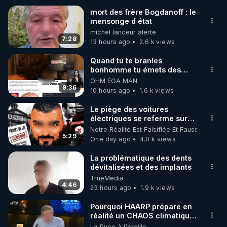
mort des frère Bogdanoff : le
mensonge d état
🌱 INSTAGRAM

michel lanceur alerte
7:28
13 hours ago
2.6 k views
https://www.instagram.com/rdlr_thierrycasasnovas/
http://rgnr.li/instagram
Quand tu te branles
bonhomme tu émets des
ondes ils ont juste omis de
OHM ÉGA MAN
🌱 LA NEWSLETTER

t'expliquer
9:36
10 hours ago
1.6 k views
Pour ne pas rater l’actualité RGNR (stages, 
Le piège des voitures
électriques se referme sur
http://rgnr.li/news
les usagers !
Notre Réalité Est Falsifiée Et Fausse
5:29
One day ago
4.0 k views
🌱 VIDÉOS NON CENSURÉES SUR ODYSEE 

Toutes les vidéos Youtube sont aussi sur la 
La problématique des dents
dévitalisées et des implants
TrueMedia
http://rgnr.li/odysee
4:46
23 hours ago
1.9 k views
🌱 LES STAGES EN PRÉSENTIEL

Pourquoi HAARP prépare en
réalité un CHAOS climatique,
on répond
La Puce à l'oreille