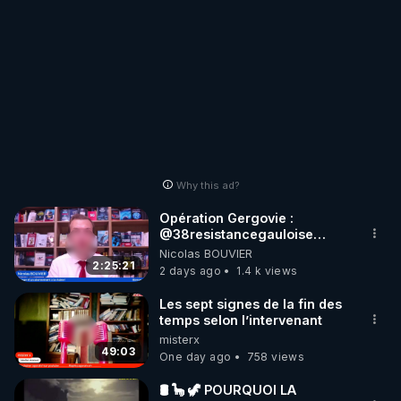
Why this ad?
Opération Gergovie :
‪@38resistancegauloise‬
‪@MarionSigautOfficiel‬
Nicolas BOUVIER
‪@gladysriifard5710‬ Laëtitia
2:25:21
2 days ago
1.4 k views
Les sept signes de la fin des
temps selon l’intervenant
misterx
49:03
One day ago
758 views
🛢 🦕 🦖 POURQUOI LA