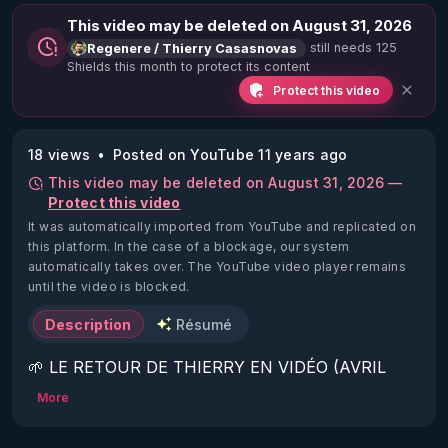
This video may be deleted on August 31, 2026
still needs 125
Regenere / Thierry Casasnovas
Shields this month to protect its content
Protect this video
18 views
Posted on YouTube 11 years ago
This video may be deleted on August 31, 2026 —
Protect this video
It was automatically imported from YouTube and replicated on
this platform.
In the case of a blockage, our system
automatically takes over. The YouTube video player remains
until the video is blocked.
Description
Résumé
🌱 LE RETOUR DE THIERRY EN VIDÉO (AVRIL 
2022)!

More
Découvrez la saison 2 des vidéos sur le nouveau 