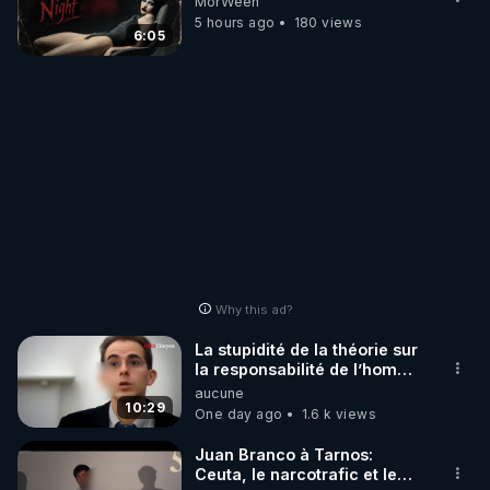
MorWeen
5 hours ago
180 views
6:05
Why this ad?
La stupidité de la théorie sur
la responsabilité de l’homme
concernant le dioxyde de
aucune
carbone.
10:29
One day ago
1.6 k views
Juan Branco à Tarnos:
Ceuta, le narcotrafic et le