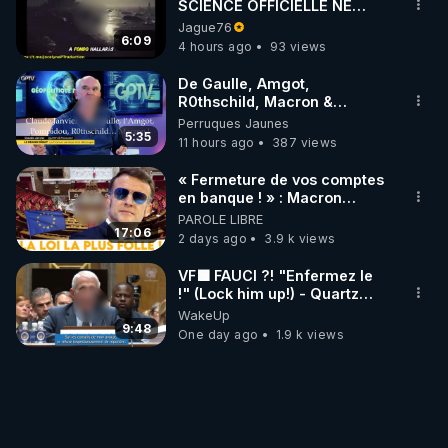
SCIENCE OFFICIELLE NE
CONNAÎT-ELLE PAS LA VRAIE
Jague76
ORIGINE DU PÉTROLE ?
6:09
4 hours ago
93 views
De Gaulle, Amgot,
R0thschild, Macron &
Pompidou… Macron Claude
Perruques Jaunes
Janvier, GPTV, 18 X 2024
5:35
11 hours ago
387 views
« Fermeture de vos comptes
en banque ! » : Macron
impose une loi folle !
PAROLE LIBRE
17:06
2 days ago
3.9 k views
VF🟩 FAUCI ?! "Enfermez le
!" (Lock him up!) - Quartz
Traduction
WakeUp
9:48
One day ago
1.9 k views