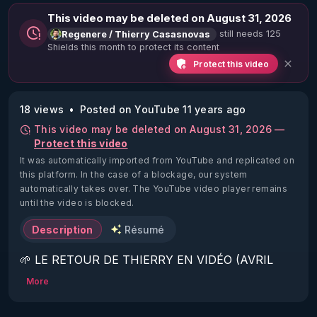
This video may be deleted on August 31, 2026
still needs 125
Regenere / Thierry Casasnovas
Shields this month to protect its content
Protect this video
18 views
Posted on YouTube 11 years ago
This video may be deleted on August 31, 2026 —
Protect this video
It was automatically imported from YouTube and replicated on
this platform.
In the case of a blockage, our system
automatically takes over. The YouTube video player remains
until the video is blocked.
Description
Résumé
🌱 LE RETOUR DE THIERRY EN VIDÉO (AVRIL 
2022)!

More
Découvrez la saison 2 des vidéos sur le nouveau 