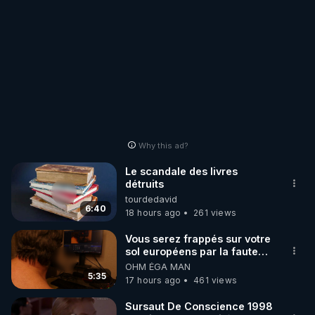
Why this ad?
Le scandale des livres
détruits
tourdedavid
6:40
18 hours ago
261 views
Vous serez frappés sur votre
sol européens par la faute
des dirigeants qui s'en
OHM ÉGA MAN
mettent dans le nez
5:35
17 hours ago
461 views
Sursaut De Conscience 1998