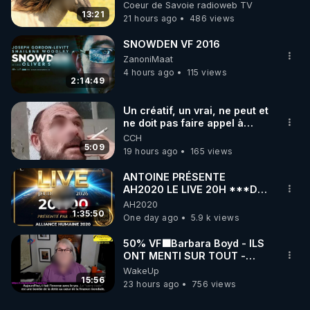
Coeur de Savoie radioweb TV
13:21
21 hours ago
486 views
SNOWDEN VF 2016
ZanoniMaat
4 hours ago
115 views
2:14:49
Un créatif, un vrai, ne peut et
ne doit pas faire appel à
l'intelligence artificielle
CCH
5:09
19 hours ago
165 views
ANTOINE PRÉSENTE
AH2020 LE LIVE 20H ***DU
06/08/2026***
AH2020
1:35:50
One day ago
5.9 k views
50% VF🟩Barbara Boyd - ILS
ONT MENTI SUR TOUT -
Jocelyne Traduction
WakeUp
15:56
23 hours ago
756 views