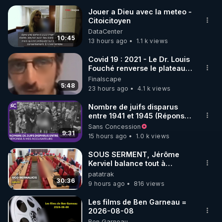
Jouer a Dieu avec la meteo -
Citoicitoyen
🌱 INSTAGRAM

DataCenter
10:45
13 hours ago
1.1 k views
https://www.instagram.com/rdlr_thierrycasasnovas/
http://rgnr.li/instagram
Covid 19 : 2021 - Le Dr. Louis
Fouché renverse le plateau
de CNews !
Finalscape
🌱 LA NEWSLETTER

5:48
23 hours ago
4.1 k views
Pour ne pas rater l’actualité RGNR (stages, 
Nombre de juifs disparus
entre 1941 et 1945 (Réponse
http://rgnr.li/news
à mes accusateurs)
Sans Concession
9:31
15 hours ago
1.0 k views
🌱 VIDÉOS NON CENSURÉES SUR ODYSEE 

Toutes les vidéos Youtube sont aussi sur la 
SOUS SERMENT, Jérôme
Kerviel balance tout à
l'Assemblée !
patatrak
http://rgnr.li/odysee
30:36
9 hours ago
816 views
🌱 LES STAGES EN PRÉSENTIEL

Les films de Ben Garneau =
2026-08-08
Ben Garneau