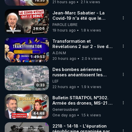
16:55
21 hours ago
2.1 k views
code : REGENERE10

Jean-Marc Sabatier - La
▶ 30 jours gratuit sur l’application de méditation et 
Covid-19 n'a été que le
début - L'ARNm & l'ARNm-aa
PAROLE LIBRE
de bien-être ENVOL :

jusqu où auront-t-il ?
26:06
19 hours ago
1.8 k views
Rendez-vous sur 
https://www.envol.app/code
 avec 
le code : REGENERE
Transformation et
Révélations 2 sur 2 - live du
07/08/26
A.D.N.M
1:49:53
20 hours ago
2.0 k views
Des bombes aériennes
russes anéantissent les
centres de contrôle de
LEF
drones de 3 brigades
0:33
22 hours ago
1.9 k views
ukrainienne
Bulletin STRATPOL N°302.
Armée des drones, MS-21 en
série, missiles coréens.
Generousbear
07.08.2026.
44:48
One day ago
1.5 k views
2218 - 14-18 - L'épuration
républicaine organisée par