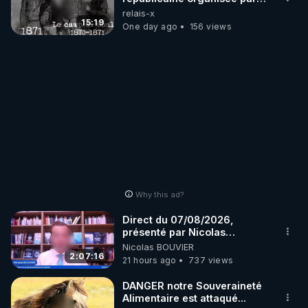
les frères de la truelle
relais-x
15:19
One day ago
156 views
Why this ad?
Direct du 07/08/2026,
présenté par Nicolas
BOUVIER
Nicolas BOUVIER
2:07:16
21 hours ago
737 views
DANGER notre Souveraineté
Alimentaire est attaqué...