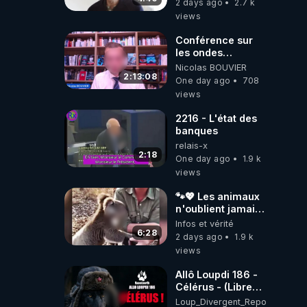
2 days ago
2.7 k
views
Conférence sur
les ondes
électromagnétiques
Nicolas BOUVIER
par Grégoire
2:13:08
One day ago
708
Caustru et Bart de
views
Wever !
2216 - L'état des
banques
relais-x
2:18
One day ago
1.9 k
views
🐾💖 Les animaux
n'oublient jamais
ceux qu'ils
Infos et vérité
aiment… 🥹❤️
6:28
2 days ago
1.9 k
views
Allô Loupdi 186 -
Célérus - (Libre
Antenne) - Loup
Loup_Divergent_Reposts