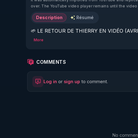
over. The YouTube video player remains until the video
Description
Résumé
🌱 LE RETOUR DE THIERRY EN VIDÉO (AVRIL
More
https://www.rgnr.fr/presentation.html
🌱 LE MAGAZINE RÉGÉNÈRE 

COMMENTS
http://rgnr.li/ymag
Log in
or
sign up
to comment.
🌱 LA BOUTIQUE DU MAGAZINE

https://boutique.magazine-regenere.fr/
🌱 FIL TELEGRAM

https://t.me/rgnr_fr
No comments