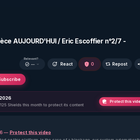
èce AUJOURD'HUI / Eric Escoffier n°2/7 -
Relevant?
React
0
Repost
—
Subscribe
 2026
Protect this vid
 125 Shields this month to protect its content
26 —
Protect this video
ted on this platform.
In the case of a blockage, our system automaticall