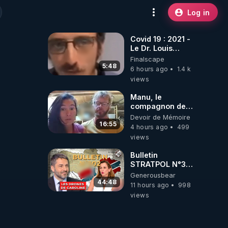
Log in
Covid 19 : 2021 -
Le Dr. Louis
Fouché renverse
Finalscape
le plateau de
5:48
6 hours ago
1.4 k
CNews !
views
Manu, le
compagnon de
Kyria, raconte sa
Devoir de Mémoire
garde à vue
16:55
4 hours ago
499
musclée.
views
PARTAGEZ!
Bulletin
STRATPOL N°302.
Armée des
Generousbear
drones, MS-21 en
44:48
11 hours ago
998
série, missiles
views
coréens.
07.08.2026.