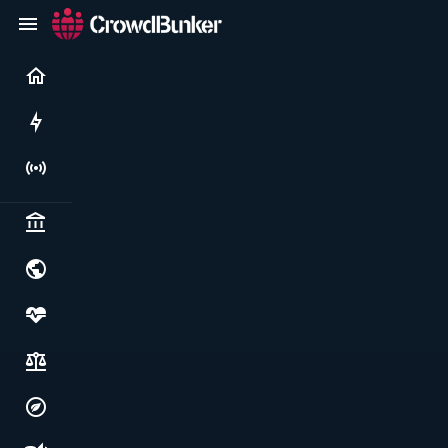
Current
Rushes
Live
Politics & institutions
World & geopolitics
Health, food & wellbeing
Society, justice & freedoms
Economy, environment & technology