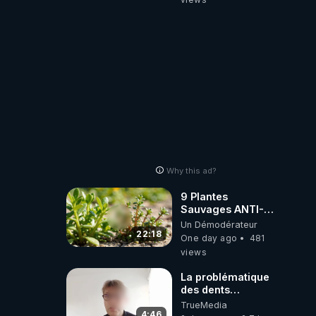
de t'expliquer
Why this ad?
9 Plantes
Sauvages ANTI-
FAMINE: ces
Un Démodérateur
Ressources
22:18
One day ago
481
NUTRITIVES&MéDICINALES
views
JARDIN&des
Haies
La problématique
des dents
dévitalisées et
TrueMedia
des implants
4:46