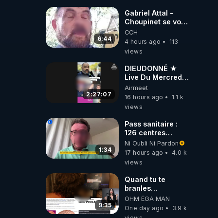
Gabriel Attal -
Choupinet se voit
en haut de
CCH
l'affiche
6:44
4 hours ago
113
views
DIEUDONNÉ ★
Live Du Mercredi
5 Août 2026
Airmeet
2:27:07
16 hours ago
1.1 k
views
Pass sanitaire :
126 centres
commerciaux
Ni Oubli Ni Pardon
concernés par
1:34
17 hours ago
4.0 k
l'obligation dans
views
toute la France
Quand tu te
branles
bonhomme tu
OHM ÉGA MAN
émets des ondes
9:35
One day ago
3.9 k
ils ont juste omis
views