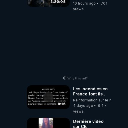
Divergent
3:20:08
16 hours ago
701
2026.08.06
views
Why this ad?
Les incendies en
France font ils
partie d' un plan
Réinformation sur le monde
qui aurait débuté
9:16
4 days ago
9.2 k
le 11 septembre
views
2001 ?
Dernière vidéo
sur CB