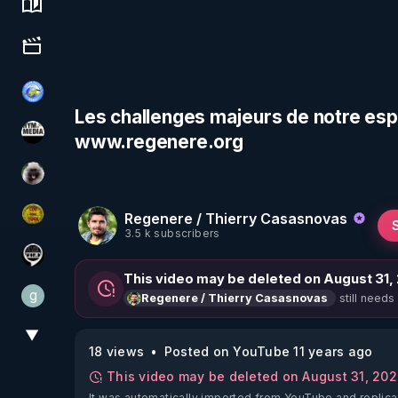
Science, history & spirituality
Culture, media & entertainment
Tonton Posture Débrief
Les challenges majeurs de notre esp
www.regenere.org
HYM.MEDIA
Priscane
Regenere / Thierry Casasnovas
CDS pour TOUS
3.5 k subscribers
Notre Réalité Est Falsifiée Et Fausse
This video may be deleted on August 31,
g
still needs
Regenere / Thierry Casasnovas
gilo59
▼
View More
18 views
Posted on YouTube 11 years ago
This video may be deleted on August 31, 20
It was automatically imported from YouTube and replica