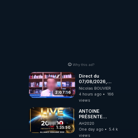
Why this ad?
Direct du
07/08/2026,
présenté par
Nicolas BOUVIER
Nicolas BOUVIER
2:07:16
4 hours ago
166
views
ANTOINE
PRÉSENTE
AH2020 LE LIVE
AH2020
20H ***DU
1:35:50
One day ago
5.4 k
06/08/2026***
views