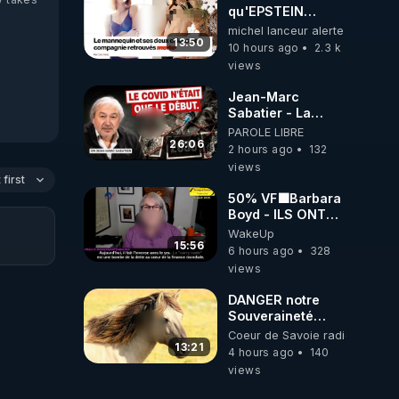
ukrainienne
qu'EPSTEIN
VOULAIT CACHER
michel lanceur alerte
13:50
10 hours ago
2.3 k
views
Jean-Marc
Sabatier - La
Covid-19 n'a été
PAROLE LIBRE
que le début -
26:06
2 hours ago
132
L'ARN messager
views
jusqu où ira-t-il ?
first
50% VF🟩Barbara
Boyd - ILS ONT
MENTI SUR TOUT
WakeUp
-Jocelyne
15:56
6 hours ago
328
Traduction
views
DANGER notre
Souveraineté
Alimentaire est
Coeur de Savoie radioweb TV
attaqué...
13:21
4 hours ago
140
views