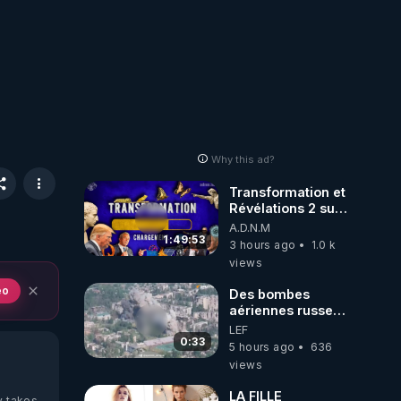
Why this ad?
Transformation et
Révélations 2 sur
2 - live du
A.D.N.M
07/08/26
1:49:53
3 hours ago
1.0 k
views
eo
Des bombes
aériennes russes
anéantissent les
LEF
centres de
0:33
5 hours ago
636
contrôle de
views
drones de 3
brigades
LA FILLE
y takes